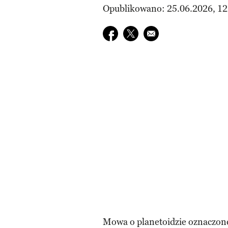
Opublikowano: 25.06.2026, 12
Udostępnij na facebook
Udostępnij na twitter
E-mail do przyjaciela
Mowa o planetoidzie oznaczone