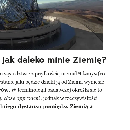
i jak daleko minie Ziemię?
 sąsiedztwie z prędkością niemal
9 km/s
(co
ystans, jaki będzie dzielił ją od Ziemi, wyniesie
trów
. W terminologii badawczej określa się to
g.
), jednak w rzeczywistości
close approach
dniego dystansu pomiędzy Ziemią a