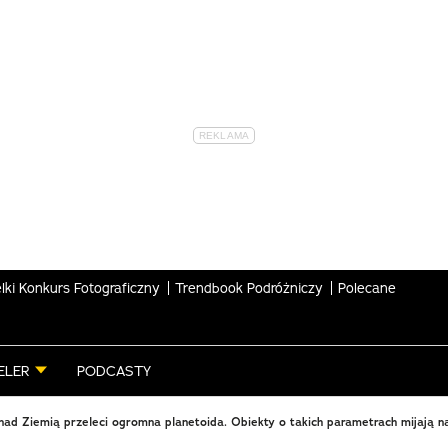
lki Konkurs Fotograficzny
Trendbook Podróżniczy
Polecane
ELER
PODCASTY
ad Ziemią przeleci ogromna planetoida. Obiekty o takich parametrach mijają n