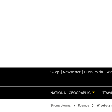
Skip
to
main
content
Sklep
Newsletter
Cuda Polski
Wie
NATIONAL GEOGRAPHIC
TRAV
Strona główna
Kosmos
W sobotę n