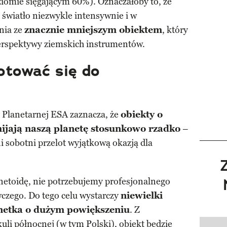
ziomie sięgającym 60%). Oznaczałoby to, że
 światło niezwykle intensywnie i w
nia ze
znacznie mniejszym obiektem
, który
perspektywy ziemskich instrumentów.
gotować się do
 Planetarnej ESA zaznacza, że
obiekty o
jają naszą planetę stosunkowo rzadko
–
yni sobotni przelot wyjątkową okazją dla
netoidę, nie potrzebujemy profesjonalnego
czego. Do tego celu wystarczy
niewielki
rnetka o dużym powiększeniu
. Z
li północnej (w tym Polski), obiekt będzie