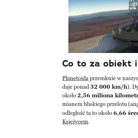
Co to za obiekt 
Planetoida
przemknie w naszym
daje ponad
32 000 km/h
). D
około
2,56 miliona kilome
mianem bliskiego przelotu (an
odległość ta to około
6,66 śre
Księżycem
.