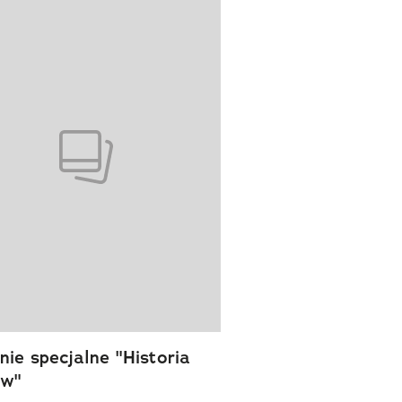
wanie elementu 1 z 1
ie specjalne "Historia
ów"