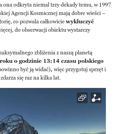
ła ona odkryta niemal trzy dekady temu, w 1997
kiej Agencji Kosmicznej mają dobre wieści –
ktorię, co pozwala całkowicie
wykluczyć
więcej, do obserwacji obiektu wystarczy
maksymalnego zbliżenia z naszą planetą
roku o godzinie 13:14 czasu polskiego
powinno być ją widać)
,
więc przygotuj sprzęt i
darza się raz na kilka lat.