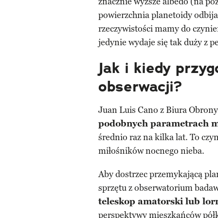
znacznie wyższe albedo (na po
powierzchnia planetoidy odbija
rzeczywistości mamy do czynie
jedynie wydaje się tak duży z 
Jak i kiedy przy
obserwacji?
Juan Luis Cano z Biura Obrony
podobnych parametrach mi
średnio raz na kilka lat. To cz
miłośników nocnego nieba.
Aby dostrzec przemykającą pla
sprzętu z obserwatorium badaw
teleskop amatorski lub lo
perspektywy mieszkańców półku