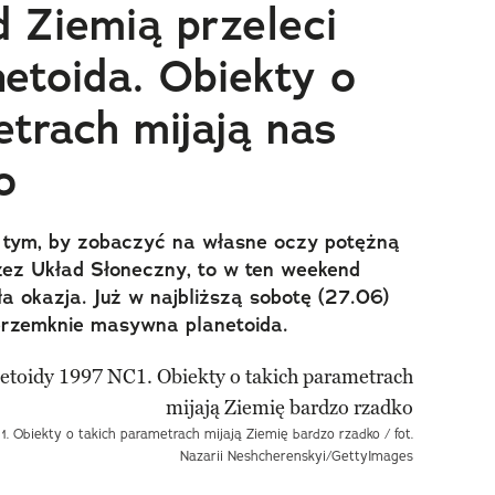
 Ziemią przeleci
etoida. Obiekty o
etrach mijają nas
o
 o tym, by zobaczyć na własne oczy potężną
ez Układ Słoneczny, to w ten weekend
a okazja. Już w najbliższą sobotę (27.06)
 przemknie masywna planetoida.
C1. Obiekty o takich parametrach mijają Ziemię bardzo rzadko / fot.
Nazarii Neshcherenskyi/GettyImages