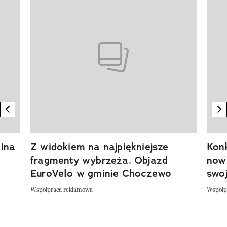
previous element
n
ina
Z widokiem na najpiękniejsze
Kon
fragmenty wybrzeża. Objazd
now
EuroVelo w gminie Choczewo
swoj
Współpraca reklamowa
Współp