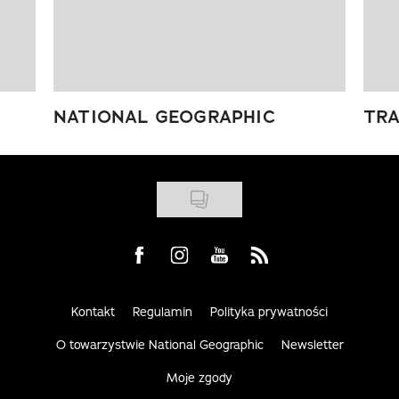
NATIONAL GEOGRAPHIC
TRA
Visit us on Facebook
Visit us on Instagram
Visit us on Youtube
Visit us on Rss
Kontakt
Regulamin
Polityka prywatności
O towarzystwie National Geographic
Newsletter
Moje zgody