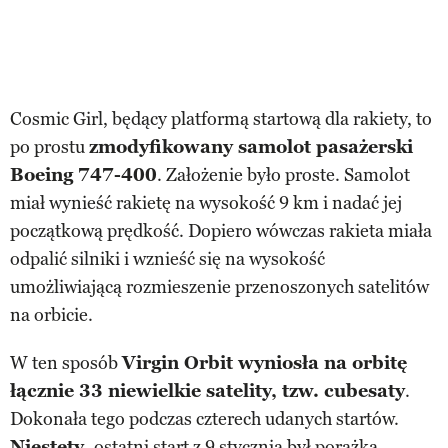
Cosmic Girl, będący platformą startową dla rakiety, to
po prostu
zmodyfikowany samolot pasażerski
Boeing 747-400
. Założenie było proste. Samolot
miał wynieść rakietę na wysokość 9 km i nadać jej
początkową prędkość. Dopiero wówczas rakieta miała
odpalić silniki i wznieść się na wysokość
umożliwiającą rozmieszenie przenoszonych satelitów
na orbicie.
W ten sposób
Virgin Orbit wyniosła na orbitę
łącznie 33 niewielkie satelity, tzw. cubesaty
.
Dokonała tego podczas czterech udanych startów.
Niestety,
ostatni start z 9 stycznia był porażką
.