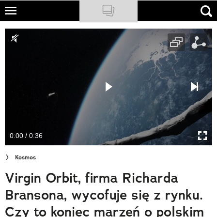
Skip
to
NATIONAL GEOGRAPHIC
main
content
TRAVELER
PODCASTY
Sklep
Newsletter
0:00 / 0:36
Cuda Polski
Kosmos
Wielki Konkurs Fotograficzny
Virgin Orbit, firma Richarda
Trendbook Podróżniczy
Bransona, wycofuje się z rynku.
Polecane
Czy to koniec marzeń o polskim