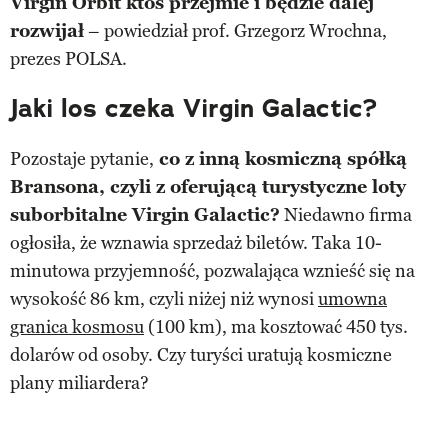
Virgin Orbit ktoś przejmie i będzie dalej
rozwijał
– powiedział prof. Grzegorz Wrochna,
prezes POLSA.
Jaki los czeka Virgin Galactic?
Pozostaje pytanie,
co z inną kosmiczną spółką
Bransona, czyli z oferującą turystyczne loty
suborbitalne Virgin Galactic?
Niedawno firma
ogłosiła, że wznawia sprzedaż biletów. Taka 10-
minutowa przyjemność, pozwalająca wznieść się na
wysokość 86 km, czyli niżej niż wynosi
umowna
granica kosmosu
(100 km), ma kosztować 450 tys.
dolarów od osoby. Czy turyści uratują kosmiczne
plany miliardera?