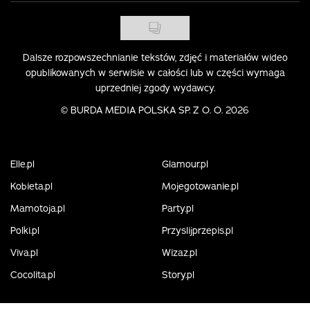
Dalsze rozpowszechnianie tekstów, zdjęć i materiałów wideo
opublikowanych w serwisie w całości lub w części wymaga
uprzedniej zgody wydawcy.
©
BURDA MEDIA POLSKA SP. Z O. O. 2026
Elle.pl
Glamour.pl
Kobieta.pl
Mojegotowanie.pl
Mamotoja.pl
Party.pl
Polki.pl
Przyslijprzepis.pl
Viva.pl
Wizaz.pl
Cocolita.pl
Story.pl