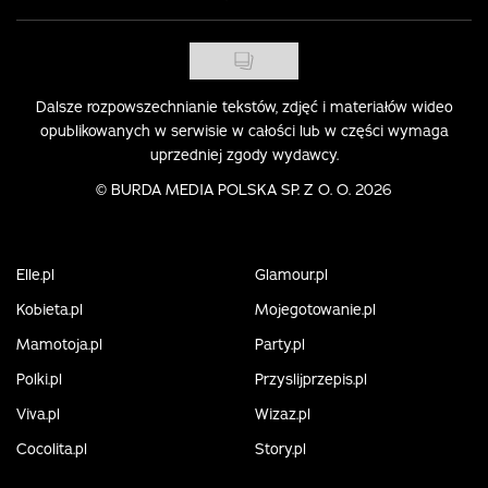
Dalsze rozpowszechnianie tekstów, zdjęć i materiałów wideo
opublikowanych w serwisie w całości lub w części wymaga
uprzedniej zgody wydawcy.
©
BURDA MEDIA POLSKA SP. Z O. O. 2026
Elle.pl
Glamour.pl
Kobieta.pl
Mojegotowanie.pl
Mamotoja.pl
Party.pl
Polki.pl
Przyslijprzepis.pl
Viva.pl
Wizaz.pl
Cocolita.pl
Story.pl