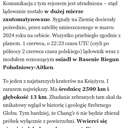
Komunikacja z tym rejonem jest utrudniona – stąd
lądowanie zostało
w dużej mierze
zautomatyzowane
. Sygnały na Ziemię docierały
pośrednio, przez satelitę umieszczonego w marcu
2024 roku na orbicie. Wszystko przebiegło zgodnie z
planem. 1 czerwca, o 22:23 czasu UTC (czyli po
północy 2 czerwca czasu polskiego) lądownik wraz z
modułem wznoszącym
osiadł w Basenie Biegun
Południowy-Aitken
.
To jeden z najstarszych kraterów na Księżycu. I
zarazem największy. Ma
średnicę 2500 km i
głębokość 13 km
. Zbadanie zebranych tam skał da
unikatowy wgląd w historię i geologię Srebrnego
Globu. Tym bardziej, że Chang’e 6 nie będzie zbierał
próbek wyłącznie z powierzchni.
Wwierci się