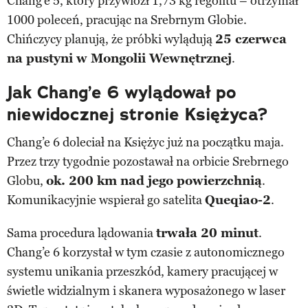
Chang’e 5, który przywiózł 1,73 kg regolitu – otrzymał
1000 poleceń, pracując na Srebrnym Globie.
Chińczycy planują, że próbki wylądują
25 czerwca
na pustyni w Mongolii Wewnętrznej
.
Jak Chang’e 6 wylądował po
niewidocznej stronie Księżyca?
Chang’e 6 doleciał na Księżyc już na początku maja.
Przez trzy tygodnie pozostawał na orbicie Srebrnego
Globu,
ok. 200 km nad jego powierzchnią
.
Komunikacyjnie wspierał go satelita
Queqiao-2
.
Sama procedura lądowania
trwała 20 minut
.
Chang’e 6 korzystał w tym czasie z autonomicznego
systemu unikania przeszkód, kamery pracującej w
świetle widzialnym i skanera wyposażonego w laser