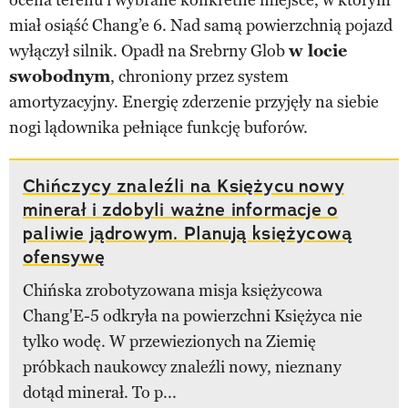
miał osiąść Chang’e 6. Nad samą powierzchnią pojazd
wyłączył silnik. Opadł na Srebrny Glob
w locie
swobodnym
, chroniony przez system
amortyzacyjny. Energię zderzenie przyjęły na siebie
nogi lądownika pełniące funkcję buforów.
Chińczycy znaleźli na Księżycu nowy
minerał i zdobyli ważne informacje o
paliwie jądrowym. Planują księżycową
ofensywę
Chińska zrobotyzowana misja księżycowa
Chang'E-5 odkryła na powierzchni Księżyca nie
tylko wodę. W przewiezionych na Ziemię
próbkach naukowcy znaleźli nowy, nieznany
dotąd minerał. To p...