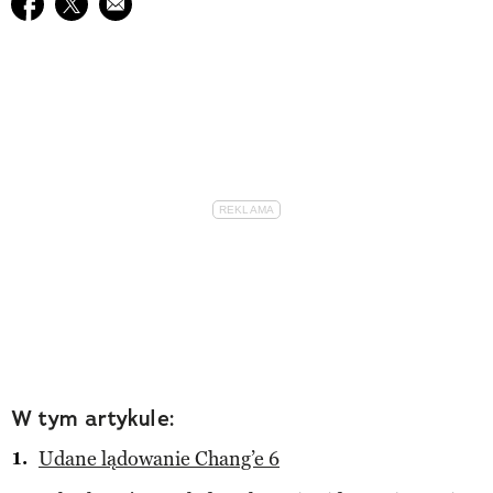
Udostępnij na facebook
Udostępnij na twitter
E-mail do przyjaciela
W tym artykule:
Udane lądowanie Chang’e 6