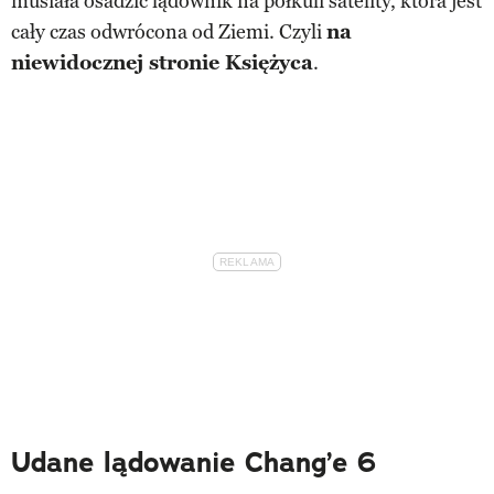
musiała osadzić lądownik na półkuli satelity, która jest
cały czas odwrócona od Ziemi. Czyli
na
niewidocznej stronie Księżyca
.
Udane lądowanie Chang’e 6