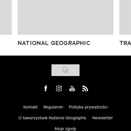
NATIONAL GEOGRAPHIC
TRA
Visit us on Facebook
Visit us on Instagram
Visit us on Youtube
Visit us on Rss
Kontakt
Regulamin
Polityka prywatności
O towarzystwie National Geographic
Newsletter
Moje zgody