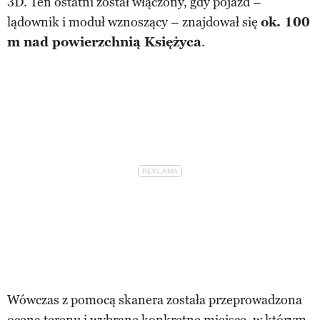
3D. Ten ostatni został włączony, gdy pojazd –
lądownik i moduł wznoszący – znajdował się
ok. 100
m nad powierzchnią Księżyca
.
Wówczas z pomocą skanera została przeprowadzona
ocena terenu i wybrane konkretne miejsce, w którym