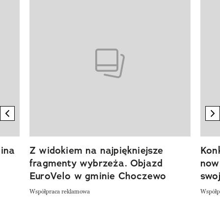
Pokazywanie elementu 1 z 20
previous element
n
ina
Z widokiem na najpiękniejsze
Kon
fragmenty wybrzeża. Objazd
now
EuroVelo w gminie Choczewo
swoj
Współpraca reklamowa
Współp