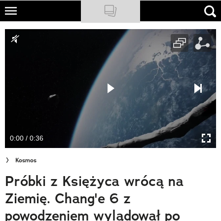
Skip
to
NATIONAL GEOGRAPHIC
main
content
TRAVELER
PODCASTY
Sklep
Newsletter
0:00 / 0:36
Cuda Polski
Kosmos
Wielki Konkurs Fotograficzny
Próbki z Księżyca wrócą na
Trendbook Podróżniczy
Ziemię. Chang'e 6 z
Polecane
powodzeniem wylądował po