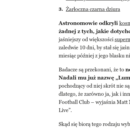
Żarłoczna czarna dziura
Astronomowie odkryli
kosm
żadnej z tych, jakie doty
jaśniejszy od większości
super
zaledwie 10 dni, by stał się ja
miesiąc później z jego blasku n
Badacze są przekonani, że to
n
Nadali mu już nazwę „Lumi
pochodzący od niej skrót nie 
dlatego, że zarówno ja, jak i i
Football Club – wyjaśnia Matt 
Live”.
Skąd się biorą tego rodzaju w