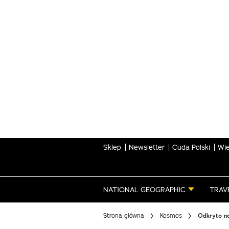
Skip
to
main
content
Sklep
Newsletter
Cuda Polski
Wie
NATIONAL GEOGRAPHIC
TRAV
Strona główna
Kosmos
Odkryto no