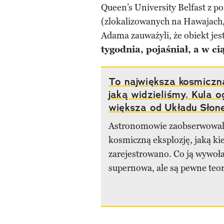
Queen’s University Belfast z 
(zlokalizowanych na Hawajach,
Adama zauważyli, że obiekt jes
tygodnia, pojaśniał, a w c
To największa kosmiczna
jaką widzieliśmy. Kula o
większa od Układu Słon
Astronomowie zaobserwowali
kosmiczną eksplozję, jaką k
zarejestrowano. Co ją wywoła
supernowa, ale są pewne teor