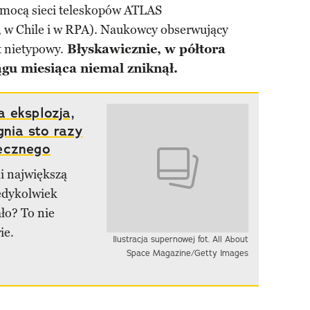
pomocą sieci teleskopów ATLAS
 w Chile i w RPA). Naukowcy obserwujący
t nietypowy.
Błyskawicznie, w półtora
iągu miesiąca niemal zniknął.
 eksplozja,
gnia sto razy
ecznego
 największą
iedykolwiek
ło? To nie
ie.
Ilustracja supernowej fot. All About
Space Magazine/Getty Images