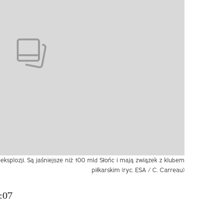
ksplozji. Są jaśniejsze niż 100 mld Słońc i mają związek z klubem
piłkarskim (ryc. ESA / C. Carreau)
:07