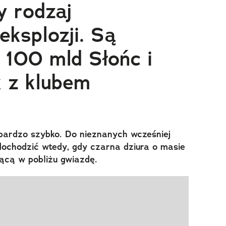
 rodzaj
eksplozji. Są
ż 100 mld Słońc i
 z klubem
 bardzo szybko. Do nieznanych wcześniej
dochodzić wtedy, gdy czarna dziura o masie
jącą w pobliżu gwiazdę.