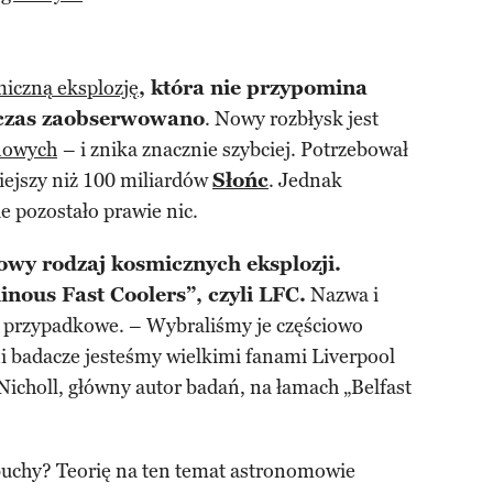
iczną eksplozję
, która nie przypomina
chczas zaobserwowano
. Nowy rozbłysk jest
nowych
– i znika znacznie szybciej. Potrzebował
śniejszy niż 100 miliardów
Słońc
. Jednak
ie pozostało prawie nic.
owy rodzaj kosmicznych eksplozji.
nous Fast Coolers”, czyli LFC.
Nazwa i
są przypadkowe. – Wybraliśmy je częściowo
nni badacze jesteśmy wielkimi fanami Liverpool
Nicholl, główny autor badań, na łamach „Belfast
ybuchy? Teorię na ten temat astronomowie