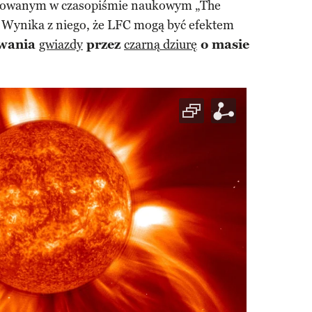
likowanym w czasopiśmie naukowym „The
. Wynika z niego, że LFC mogą być efektem
rwania
gwiazdy
przez
czarną dziurę
o masie