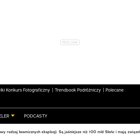
lki Konkurs Fotograficzny
Trendbook Podróżniczy
Polecane
ELER
PODCASTY
wy rodzaj kosmicznych eksplozji. Są jaśniejsze niż 100 mld Słońc i mają związe