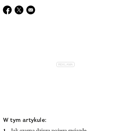
Udostępnij na facebook
Udostępnij na twitter
E-mail do przyjaciela
W tym artykule:
Jak czarna dziura pożera gwiazdę