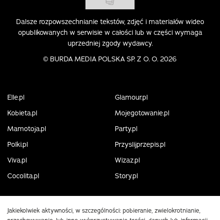
Dalsze rozpowszechnianie tekstów, zdjęć i materiałów wideo
opublikowanych w serwisie w całości lub w części wymaga
uprzedniej zgody wydawcy.
©
BURDA MEDIA POLSKA SP. Z O. O. 2026
Elle.pl
Glamour.pl
Kobieta.pl
Mojegotowanie.pl
Mamotoja.pl
Party.pl
Polki.pl
Przyslijprzepis.pl
Viva.pl
Wizaz.pl
Cocolita.pl
Story.pl
Jakiekolwiek aktywności, w szczególności: pobieranie, zwielokrotnianie,