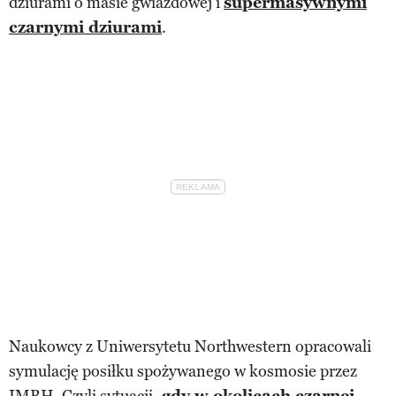
dziurami o masie gwiazdowej i
supermasywnymi
czarnymi dziurami
.
Naukowcy z Uniwersytetu Northwestern opracowali
symulację posiłku spożywanego w kosmosie przez
IMBH. Czyli sytuacji,
gdy w okolicach czarnej