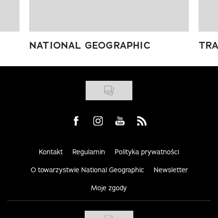
NATIONAL GEOGRAPHIC
TRA
Visit us on Facebook
Visit us on Instagram
Visit us on Youtube
Visit us on Rss
Kontakt
Regulamin
Polityka prywatności
O towarzystwie National Geographic
Newsletter
Moje zgody