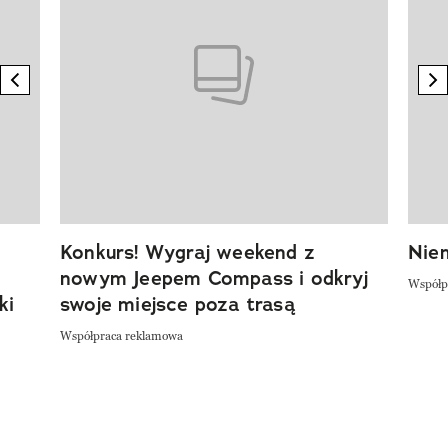
previous element
n
Konkurs! Wygraj weekend z
Niem
nowym Jeepem Compass i odkryj
Współp
ki
swoje miejsce poza trasą
Współpraca reklamowa