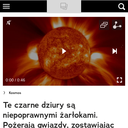
Skip
to
NATIONAL GEOGRAPHIC
main
content
TRAVELER
PODCASTY
Sklep
Newsletter
0:00 / 0:46
Cuda Polski
Kosmos
Wielki Konkurs Fotograficzny
Te czarne dziury są
Trendbook Podróżniczy
niepoprawnymi żarłokami.
Polecane
Pożerają gwiazdy, zostawiając