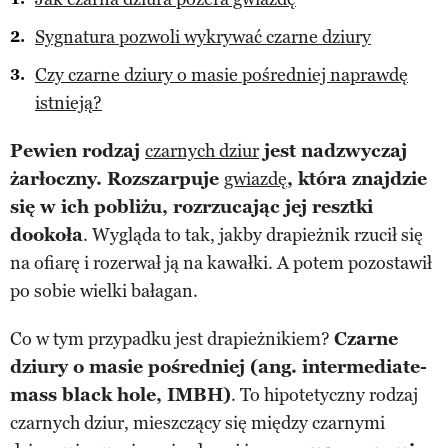
Sygnatura pozwoli wykrywać czarne dziury
Czy czarne dziury o masie pośredniej naprawdę
istnieją?
Pewien rodzaj
czarnych dziur
jest nadzwyczaj
żarłoczny. Rozszarpuje
gwiazdę
, która znajdzie
się w ich pobliżu, rozrzucając jej resztki
dookoła
. Wygląda to tak, jakby drapieżnik rzucił się
na ofiarę i rozerwał ją na kawałki. A potem pozostawił
po sobie wielki bałagan.
Co w tym przypadku jest drapieżnikiem?
Czarne
dziury o masie pośredniej (ang. intermediate-
mass black hole, IMBH)
. To hipotetyczny rodzaj
czarnych dziur, mieszczący się między czarnymi