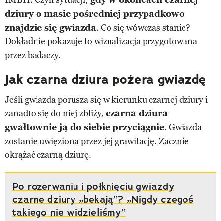
dziury o masie pośredniej przypadkowo
znajdzie się gwiazda
. Co się wówczas stanie?
Dokładnie pokazuje to
wizualizacja
przygotowana
przez badaczy.
Jak czarna dziura pożera gwiazdę
Jeśli gwiazda porusza się w kierunku czarnej dziury i
zanadto się do niej zbliży,
czarna dziura
gwałtownie ją do siebie przyciągnie
. Gwiazda
zostanie uwięziona przez jej
grawitację
. Zacznie
okrążać czarną dziurę.
Po rozerwaniu i połknięciu gwiazdy
czarne dziury „bekają”? „Nigdy czegoś
takiego nie widzieliśmy”