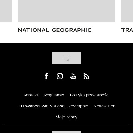
NATIONAL GEOGRAPHIC
TRA
Visit us on Facebook
Visit us on Instagram
Visit us on Youtube
Visit us on Rss
Kontakt
Regulamin
Polityka prywatności
O towarzystwie National Geographic
Newsletter
Moje zgody