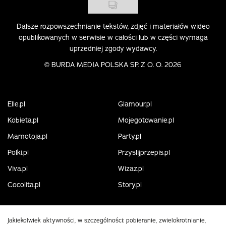
Dalsze rozpowszechnianie tekstów, zdjęć i materiałów wideo
opublikowanych w serwisie w całości lub w części wymaga
uprzedniej zgody wydawcy.
©
BURDA MEDIA POLSKA SP. Z O. O. 2026
Elle.pl
Glamour.pl
Kobieta.pl
Mojegotowanie.pl
Mamotoja.pl
Party.pl
Polki.pl
Przyslijprzepis.pl
Viva.pl
Wizaz.pl
Cocolita.pl
Story.pl
Jakiekolwiek aktywności, w szczególności: pobieranie, zwielokrotnianie,