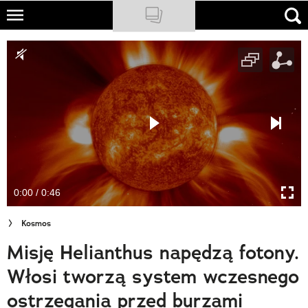
Skip
to
NATIONAL GEOGRAPHIC
main
content
TRAVELER
PODCASTY
Sklep
Newsletter
0:00 / 0:46
Cuda Polski
Kosmos
Wielki Konkurs Fotograficzny
Misję Helianthus napędzą fotony.
Trendbook Podróżniczy
Włosi tworzą system wczesnego
Polecane
ostrzegania przed burzami