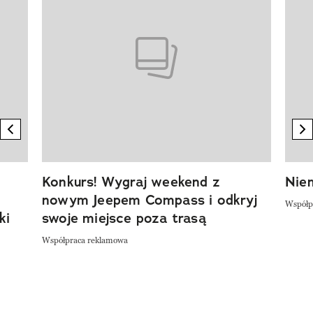
previous element
n
Konkurs! Wygraj weekend z
Niem
nowym Jeepem Compass i odkryj
Współp
ki
swoje miejsce poza trasą
Współpraca reklamowa