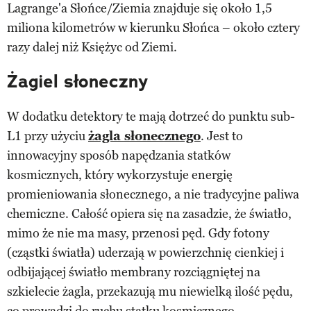
Lagrange'a Słońce/Ziemia znajduje się około 1,5
miliona kilometrów w kierunku Słońca – około cztery
razy dalej niż Księżyc od Ziemi.
Żagiel słoneczny
W dodatku detektory te mają dotrzeć do punktu sub-
L1 przy użyciu
żagla słonecznego
. Jest to
innowacyjny sposób napędzania statków
kosmicznych, który wykorzystuje energię
promieniowania słonecznego, a nie tradycyjne paliwa
chemiczne. Całość opiera się na zasadzie, że światło,
mimo że nie ma masy, przenosi pęd. Gdy fotony
(cząstki światła) uderzają w powierzchnię cienkiej i
odbijającej światło membrany rozciągniętej na
szkielecie żagla, przekazują mu niewielką ilość pędu,
co prowadzi do ruchu statku kosmicznego.