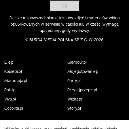
Dalsze rozpowszechnianie tekstów, zdjęć i materiałów wideo
opublikowanych w serwisie w całości lub w części wymaga
uprzedniej zgody wydawcy.
©
BURDA MEDIA POLSKA SP. Z O. O. 2026
Elle.pl
Glamour.pl
Kobieta.pl
Mojegotowanie.pl
Mamotoja.pl
Party.pl
Polki.pl
Przyslijprzepis.pl
Viva.pl
Wizaz.pl
Cocolita.pl
Story.pl
Jakiekolwiek aktywności, w szczególności: pobieranie, zwielokrotnianie,