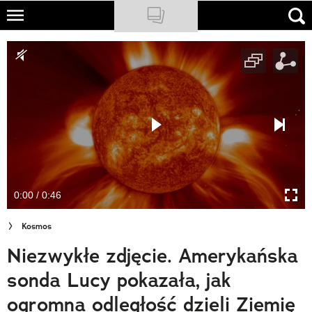
Skip
to
NATIONAL GEOGRAPHIC
main
content
TRAVELER
PODCASTY
Sklep
Newsletter
0:00 / 0:46
Cuda Polski
Kosmos
Wielki Konkurs Fotograficzny
Niezwykłe zdjęcie. Amerykańska
Trendbook Podróżniczy
sonda Lucy pokazała, jak
Polecane
ogromna odległość dzieli Ziemię