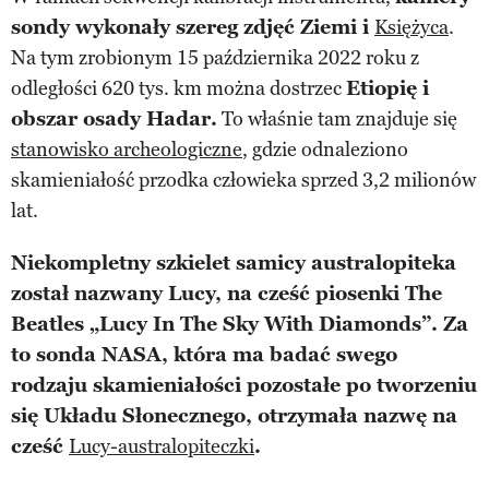
sondy wykonały szereg zdjęć Ziemi i
Księżyca
.
Na tym zrobionym 15 października 2022 roku z
odległości 620 tys. km można dostrzec
Etiopię i
obszar osady Hadar.
To właśnie tam znajduje się
stanowisko archeologiczne
, gdzie odnaleziono
skamieniałość przodka człowieka sprzed 3,2 milionów
lat.
Niekompletny szkielet samicy australopiteka
został nazwany Lucy, na cześć piosenki The
Beatles „Lucy In The Sky With Diamonds”. Za
to sonda NASA, która ma badać swego
rodzaju skamieniałości pozostałe po tworzeniu
się Układu Słonecznego, otrzymała nazwę na
cześć
Lucy-australopiteczki
.