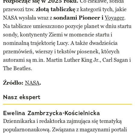
rozpocząć się w 2025 roku.
Co ciekawe, sonda
przewozi tzw.
złotą tabliczkę
z kategorii tych, jakie
NASA wysłała wraz z
sondami Pioneer i
Voyager
.
Na tabliczce umieszczono pozycje planet w dniu startu
sondy, kontynenty Ziemi w momencie startu i
nominalną trajektorię Lucy. A także dwadzieścia
przemówień, wierszy i tekstów piosenek, których
autorami są m.in. Martin Luther King Jr., Carl Sagan i
The Beatles.
Źródło:
NASA
.
Nasz ekspert
Ewelina Zambrzycka-Kościelnicka
Dziennikarka i redaktorka zajmująca się tematyką
popularnonaukową. Związana z magazynami portali