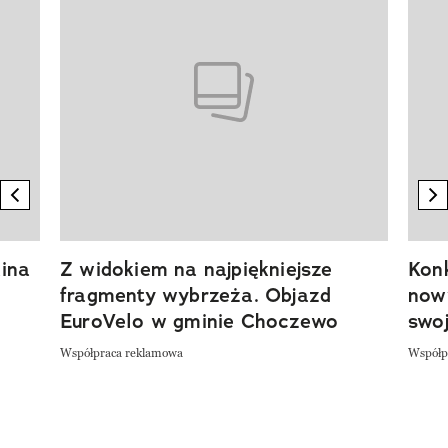
previous element
n
ina
Z widokiem na najpiękniejsze
Kon
fragmenty wybrzeża. Objazd
now
EuroVelo w gminie Choczewo
swoj
Współpraca reklamowa
Współp