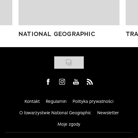
NATIONAL GEOGRAPHIC
TRA
Visit us on Facebook
Visit us on Instagram
Visit us on Youtube
Visit us on Rss
Kontakt
Regulamin
Polityka prywatności
O towarzystwie National Geographic
Newsletter
Moje zgody