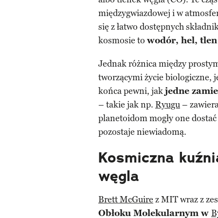
międzygwiazdowej i w atmosfe
się z łatwo dostępnych składni
kosmosie to
wodór, hel, tlen
Jednak różnica między prostym
tworzącymi życie biologiczne, j
końca pewni, jak
jedne zamie
– takie jak np.
Ryugu
– zawier
planetoidom mogły one dostać 
pozostaje niewiadomą.
Kosmiczna kuźni
węgla
Brett McGuire
z MIT wraz z ze
Obłoku Molekularnym w
B