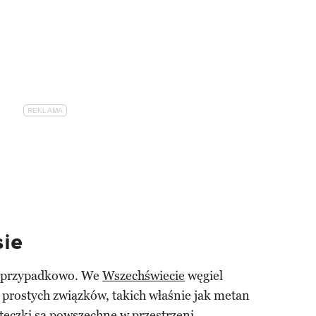
sie
ieprzypadkowo. We
Wszechświecie
węgiel
i prostych związków, takich właśnie jak metan
steczki są powszechne w przestrzeni