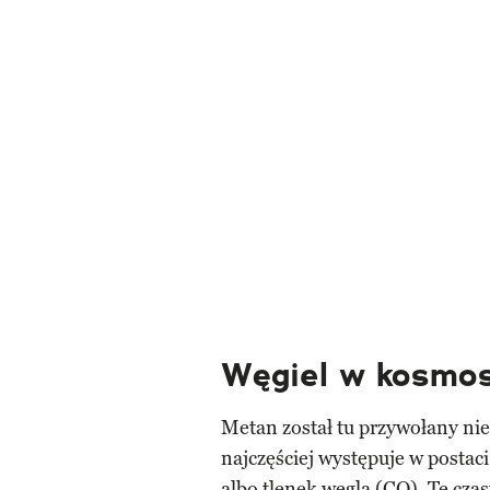
Węgiel w kosmo
Metan został tu przywołany n
najczęściej występuje w postac
albo tlenek węgla (CO). Te czą