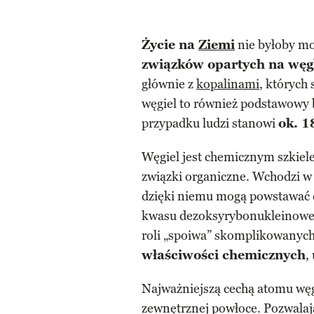
Życie na
Ziemi
nie byłoby moż
związków opartych na węg
głównie z
kopalinami
, których
węgiel to również podstawowy
przypadku ludzi stanowi
ok. 1
Węgiel jest chemicznym szkiele
związki organiczne. Wchodzi w 
dzięki niemu mogą powstawać
kwasu dezoksyrybonukleinoweg
roli „spoiwa” skomplikowanyc
właściwości chemicznych
,
Najważniejszą cechą atomu wę
zewnętrznej powłoce. Pozwalaj