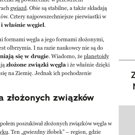
rach
gwiazd
. Obie są stabilne, a także składają
ków. Cztery najpowszechniejsze pierwiastki w
 i właśnie węgiel
.
i formami węgla a jego formami złożonymi,
est olbrzymia. I na razie naukowcy nie są do
niają się w drugie
. Wiadomo, że
planetoidy
ają
złożone związki węgla
i że właśnie dzięki
się na Ziemię. Jednak ich pochodzenie
a złożonych związków
Pokazy
społem poszukiwał złożonych związków węgla w
yku
. Ten „gwiezdny żłobek” – region, gdzie