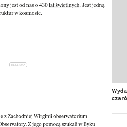
ony jest od nas o 430
lat świetlnych
. Jest jedną
truktur w kosmosie.
Wydan
czar
ię z Zachodniej Wirginii obserwatorium
bservatory. Z jego pomocą szukali w Byku