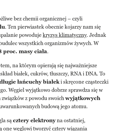
liwe bez chemii organicznej – czyli
lu
. Ten pierwiastek obecnie kojarzy nam się
 spalanie powoduje
kryzys klimatyczny
. Jednak
 budulec wszystkich organizmów żywych. W
8 proc. masy ciała
.
tem, na którym opierają się najważniejsze
skład białek, cukrów, tłuszczy, RNA i DNA. To
długie łańcuchy białek
i skręcone cząsteczki
o. Węgiel wyjątkowo dobrze sprawdza się w
h związków z powodu swoich
wyjątkowych
 uwarunkowanych budową jego atomu.
gla są
cztery elektrony
na ostatniej,
ą one węglowi tworzyć cztery wiązania