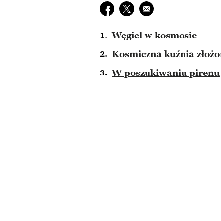
Udostępnij na facebook
Udostępnij na twitter
E-mail do przyjaciela
Węgiel w kosmosie
Kosmiczna kuźnia złoż
W poszukiwaniu pirenu