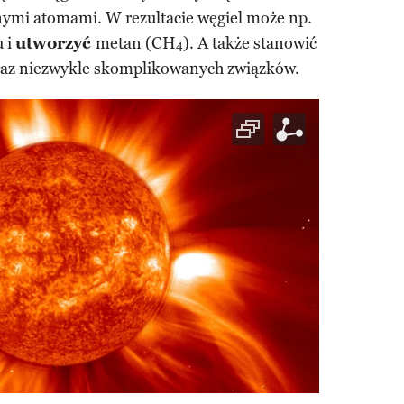
nymi atomami. W rezultacie węgiel może np.
u i
utworzyć
metan
(CH
). A także stanowić
4
eraz niezwykle skomplikowanych związków.