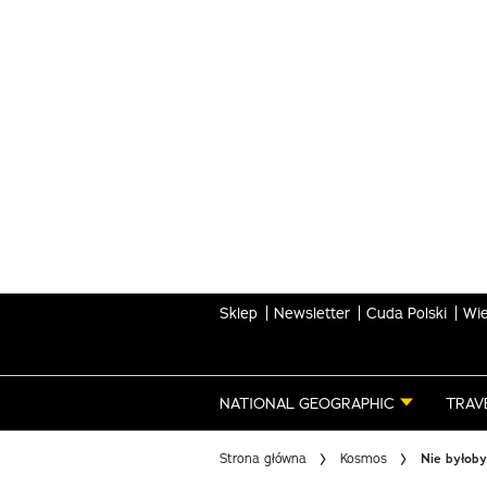
Skip
to
main
content
Sklep
Newsletter
Cuda Polski
Wie
NATIONAL GEOGRAPHIC
TRAV
Strona główna
Kosmos
Nie byłoby