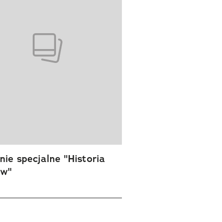
ie specjalne "Historia
ów"