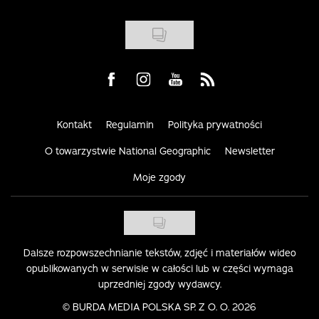
Visit us on Facebook
Visit us on Instagram
Visit us on Youtube
Visit us on Rss
Kontakt
Regulamin
Polityka prywatności
O towarzystwie National Geographic
Newsletter
Moje zgody
Dalsze rozpowszechnianie tekstów, zdjęć i materiałów wideo
opublikowanych w serwisie w całości lub w części wymaga
uprzedniej zgody wydawcy.
©
BURDA MEDIA POLSKA SP. Z O. O. 2026