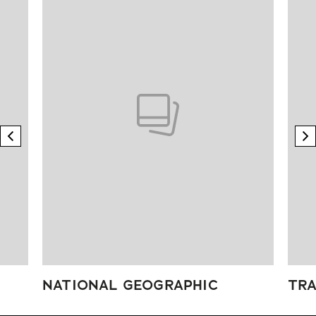
previous element
n
NATIONAL GEOGRAPHIC
TRA