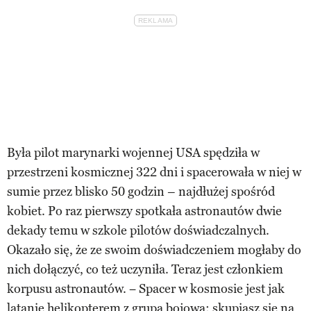
Była pilot marynarki wojennej USA spędziła w
przestrzeni kosmicznej 322 dni i spacerowała w niej w
sumie przez blisko 50 godzin – najdłużej spośród
kobiet. Po raz pierwszy spotkała astronautów dwie
dekady temu w szkole pilotów doświadczalnych.
Okazało się, że ze swoim doświadczeniem mogłaby do
nich dołączyć, co też uczyniła. Teraz jest członkiem
korpusu astronautów. − Spacer w kosmosie jest jak
latanie helikopterem z grupą bojową: skupiasz się na