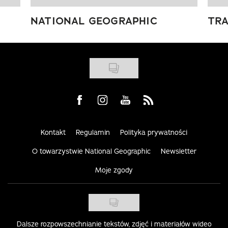
NATIONAL GEOGRAPHIC
TRA
Visit us on Facebook
Visit us on Instagram
Visit us on Youtube
Visit us on Rss
Kontakt
Regulamin
Polityka prywatności
O towarzystwie National Geographic
Newsletter
Moje zgody
Dalsze rozpowszechnianie tekstów, zdjęć i materiałów wideo