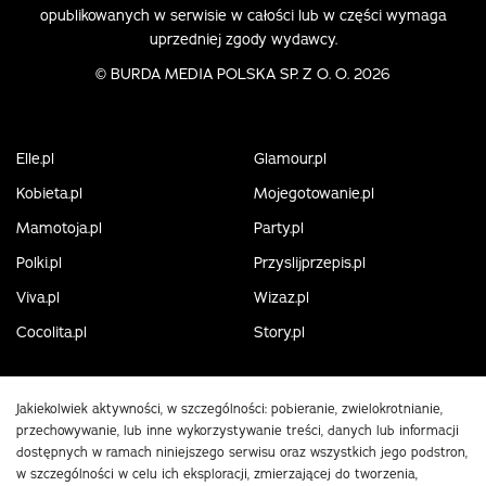
opublikowanych w serwisie w całości lub w części wymaga
uprzedniej zgody wydawcy.
©
BURDA MEDIA POLSKA SP. Z O. O. 2026
Elle.pl
Glamour.pl
Kobieta.pl
Mojegotowanie.pl
Mamotoja.pl
Party.pl
Polki.pl
Przyslijprzepis.pl
Viva.pl
Wizaz.pl
Cocolita.pl
Story.pl
Jakiekolwiek aktywności, w szczególności: pobieranie, zwielokrotnianie,
przechowywanie, lub inne wykorzystywanie treści, danych lub informacji
dostępnych w ramach niniejszego serwisu oraz wszystkich jego podstron,
w szczególności w celu ich eksploracji, zmierzającej do tworzenia,