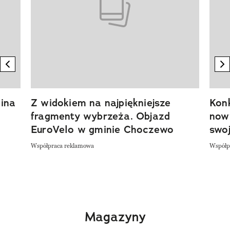
previous element
n
ina
Z widokiem na najpiękniejsze
Kon
fragmenty wybrzeża. Objazd
now
EuroVelo w gminie Choczewo
swoj
Współpraca reklamowa
Współp
Magazyny