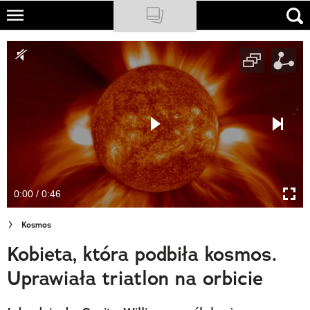
Skip
to
NATIONAL GEOGRAPHIC
main
content
TRAVELER
PODCASTY
Sklep
Newsletter
0:00 / 0:46
Cuda Polski
Kosmos
Wielki Konkurs Fotograficzny
Kobieta, która podbiła kosmos.
Trendbook Podróżniczy
Uprawiała triatlon na orbicie
Polecane