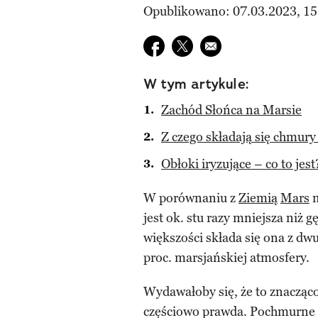
Opublikowano: 07.03.2023, 15
Udostępnij na facebook
Udostępnij na twitter
E-mail do przyjaciela
W tym artykule:
Zachód Słońca na Marsie
Z czego składają się chmury
Obłoki iryzujące – co to jest
W porównaniu z
Ziemią
Mars
m
jest ok. stu razy mniejsza niż 
większości składa się ona z dw
proc. marsjańskiej atmosfery.
Wydawałoby się, że to znacząc
częściowo prawda. Pochmurne dn