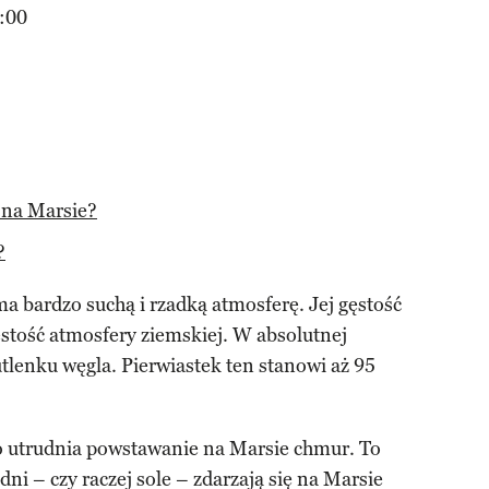
:00
 na Marsie?
?
a bardzo suchą i rzadką atmosferę. Jej gęstość
gęstość atmosfery ziemskiej. W absolutnej
utlenku węgla. Pierwiastek ten stanowi aż 95
o utrudnia powstawanie na Marsie chmur. To
i – czy raczej sole – zdarzają się na Marsie