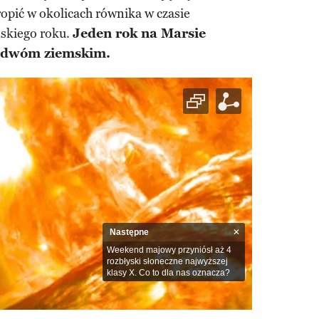
opić w okolicach równika w czasie
ńskiego roku.
Jeden rok na Marsie
u dwóm ziemskim.
Następne
Weekend majowy przyniósł aż 4
rozbłyski słoneczne najwyższej
klasy X. Co to dla nas oznacza?