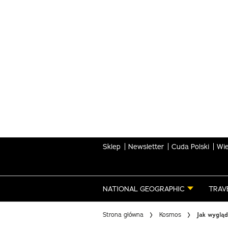
Skip
to
main
content
Sklep
Newsletter
Cuda Polski
Wie
NATIONAL GEOGRAPHIC
TRAV
Strona główna
Kosmos
Jak wygląd