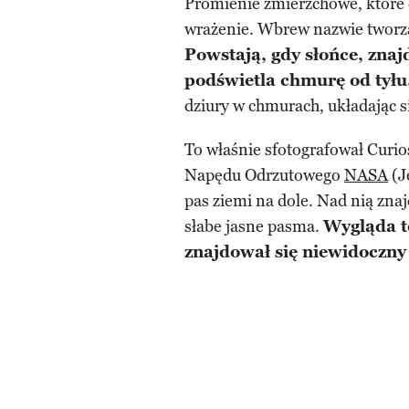
Promienie zmierzchowe, które
wrażenie. Wbrew nazwie tworzą s
Powstają, gdy słońce, znaj
podświetla chmurę od tyłu
dziury w chmurach, układając s
To właśnie sfotografował Curio
Napędu Odrzutowego
NASA
(J
pas ziemi na dole. Nad nią zna
słabe jasne pasma.
Wygląda t
znajdował się niewidoczny 