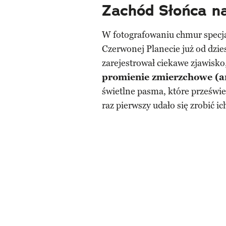
Zachód Słońca n
W fotografowaniu chmur specja
Czerwonej Planecie już od dzies
zarejestrował ciekawe zjawisko
promienie zmierzchowe (an
świetlne pasma, które prześwie
raz pierwszy udało się zrobić ic