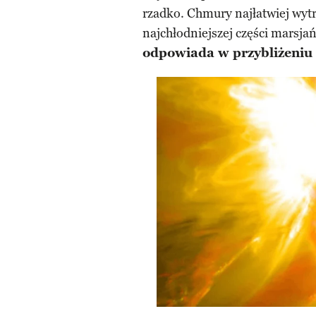
rzadko. Chmury najłatwiej wytr
najchłodniejszej części marsja
odpowiada w przybliżeni