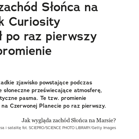
zachód Słońca na
k Curiosity
ł po raz pierwszy
promienie
adkie zjawisko powstające podczas
e słoneczne przeświecające atmosferę,
styczne pasma. Te tzw. promienie
na Czerwonej Planecie po raz pierwszy.
arsa i satalitę fot. SCIEPRO/SCIENCE PHOTO LIBRARY/Getty Images