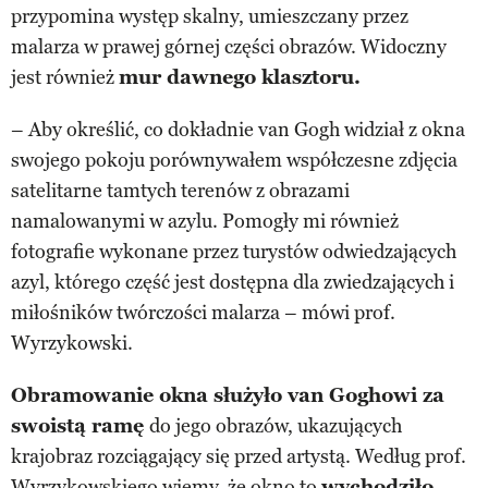
przypomina występ skalny, umieszczany przez
malarza w prawej górnej części obrazów. Widoczny
jest również
mur dawnego klasztoru.
– Aby określić, co dokładnie van Gogh widział z okna
swojego pokoju porównywałem współczesne zdjęcia
satelitarne tamtych terenów z obrazami
namalowanymi w azylu. Pomogły mi również
fotografie wykonane przez turystów odwiedzających
azyl, którego część jest dostępna dla zwiedzających i
miłośników twórczości malarza – mówi prof.
Wyrzykowski.
Obramowanie okna służyło van Goghowi za
swoistą ramę
do jego obrazów, ukazujących
krajobraz rozciągający się przed artystą. Według prof.
Wyrzykowskiego wiemy, że okno to
wychodziło