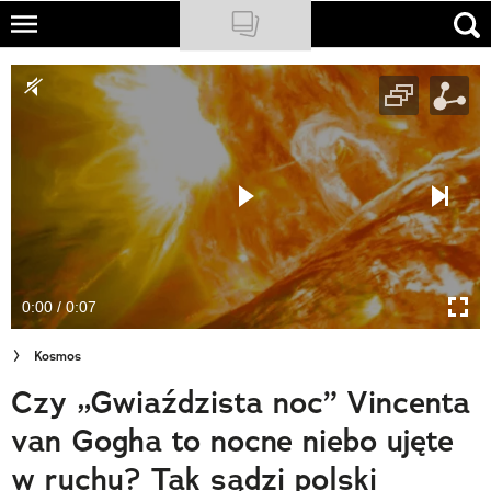
Skip
to
NATIONAL GEOGRAPHIC
main
content
TRAVELER
PODCASTY
Sklep
Newsletter
0:00 / 0:07
Cuda Polski
Kosmos
Wielki Konkurs Fotograficzny
Czy „Gwiaździsta noc” Vincenta
Trendbook Podróżniczy
van Gogha to nocne niebo ujęte
Polecane
w ruchu? Tak sądzi polski