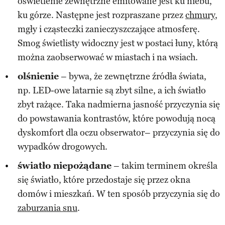
oświetlenie zewnętrzne emitowane jest ku niebu,
ku górze. Następne jest rozpraszane przez
chmury
,
mgły i cząsteczki zanieczyszczające atmosferę.
Smog świetlisty widoczny jest w postaci łuny, którą
można zaobserwować w miastach i na wsiach.
olśnienie
– bywa, że zewnętrzne źródła świata,
np. LED-owe latarnie są zbyt silne, a ich światło
zbyt rażące. Taka nadmierna jasność przyczynia się
do powstawania kontrastów, które powodują nocą
dyskomfort dla oczu obserwator– przyczynia się do
wypadków drogowych.
światło niepożądane
– takim terminem określa
się światło, które przedostaje się przez okna
domów i mieszkań. W ten sposób przyczynia się do
zaburzania snu
.