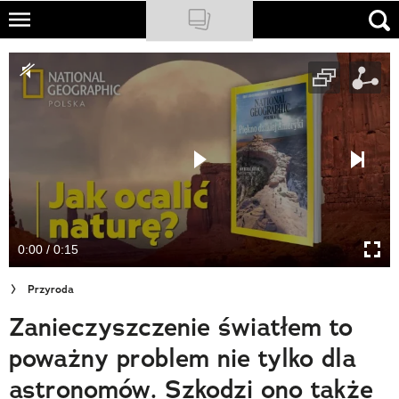
Skip
to
NATIONAL GEOGRAPHIC
main
content
TRAVELER
PODCASTY
Sklep
Newsletter
0:00 / 0:15
Cuda Polski
Przyroda
Wielki Konkurs Fotograficzny
Zanieczyszczenie światłem to
Trendbook Podróżniczy
poważny problem nie tylko dla
Polecane
astronomów. Szkodzi ono także