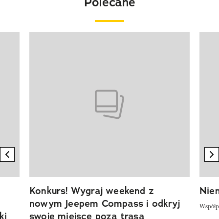
Polecane
Pokazywanie elementu 1 z 20
previous element
n
Konkurs! Wygraj weekend z
Niem
nowym Jeepem Compass i odkryj
Współp
ki
swoje miejsce poza trasą