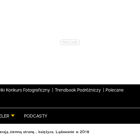
lki Konkurs Fotograficzny
Trendbook Podróżniczy
Polecane
ELER
PODCASTY
erają ciemną stronę... księżyca. Lądowanie w 2018