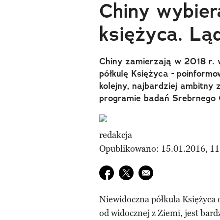
Chiny wybiera
księżyca. L
Chiny zamierzają w 2018 r. 
półkulę Księżyca - poinformo
kolejny, najbardziej ambitny
programie badań Srebrnego 
redakcja
Opublikowano: 15.01.2016, 11
Udostępnij na facebook
Udostępnij na twitter
E-mail do przyjaciela
Niewidoczna półkula Księżyca
od widocznej z Ziemi, jest bard