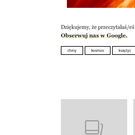
Dziękujemy, że przeczytałaś/eś
Obserwuj nas w Google.
chiny
kosmos
księżyc
previous element
Pokazywanie elementów od 1 d