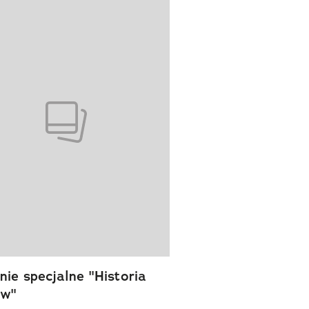
wanie elementu 1 z 1
ie specjalne "Historia
ów"