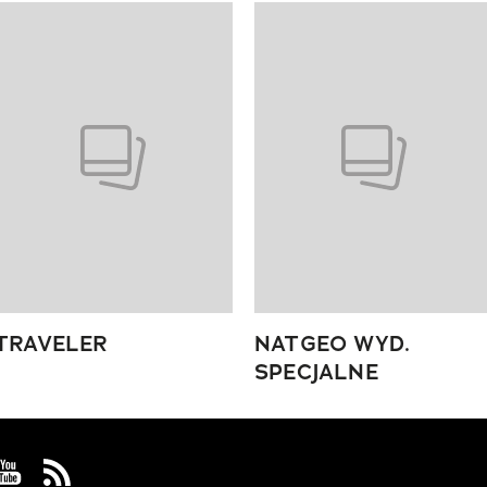
 4 z 4
TRAVELER
NATGEO WYD.
SPECJALNE
 Facebook
us on Instagram
Visit us on Youtube
Visit us on Rss