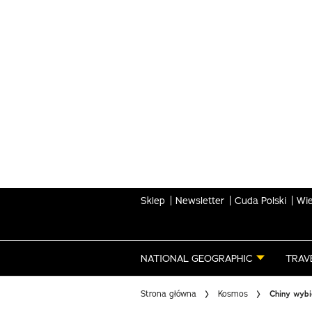
Skip
to
main
content
Sklep
Newsletter
Cuda Polski
Wie
NATIONAL GEOGRAPHIC
TRAV
Strona główna
Kosmos
Chiny wybi