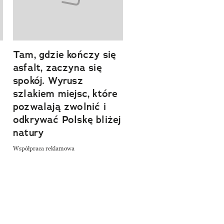
Tam, gdzie kończy się
Szlakiem natury.
asfalt, zaczyna się
Sprawdź, czym
spokój. Wyrusz
zachwyca Turyngi
szlakiem miejsc, które
Współpraca reklamowa
a
pozwalają zwolnić i
odkrywać Polskę bliżej
natury
Współpraca reklamowa