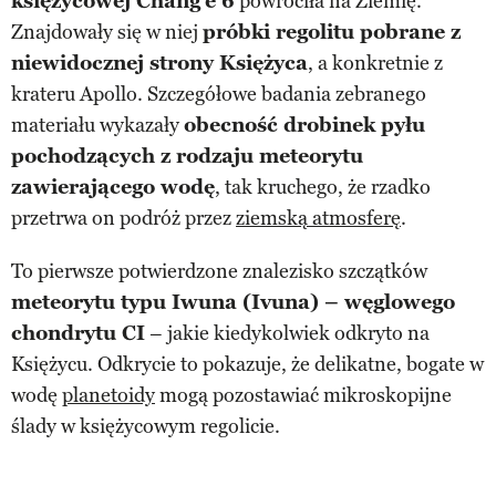
księżycowej Chang’e 6
powróciła na Ziemię.
Znajdowały się w niej
próbki regolitu pobrane z
niewidocznej strony Księżyca
, a konkretnie z
krateru Apollo. Szczegółowe badania zebranego
materiału wykazały
obecność drobinek pyłu
pochodzących z rodzaju meteorytu
zawierającego wodę
, tak kruchego, że rzadko
przetrwa on podróż przez
ziemską atmosferę
.
To pierwsze potwierdzone znalezisko szczątków
meteorytu typu Iwuna (Ivuna) – węglowego
chondrytu CI
– jakie kiedykolwiek odkryto na
Księżycu. Odkrycie to pokazuje, że delikatne, bogate w
wodę
planetoidy
mogą pozostawiać mikroskopijne
ślady w księżycowym regolicie.