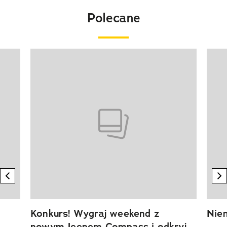
Polecane
Pokazywanie elementu 1 z 20
previous element
n
Konkurs! Wygraj weekend z
Niem
nowym Jeepem Compass i odkryj