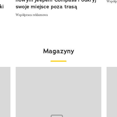
Współp
ki
swoje miejsce poza trasą
Współpraca reklamowa
Magazyny
Pokazywanie elementu 1 z 4