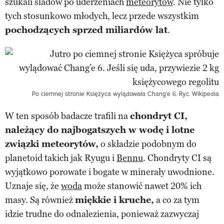
szukali śladów po uderzeniach
meteorytów
. Nie tylko
tych stosunkowo młodych, lecz przede wszystkim
pochodzących sprzed miliardów lat
.
Po ciemnej stronie Księżyca wylądowała Chang’e 6. Ryc. Wikipedia
W ten sposób badacze trafili na
chondryt CI,
należący do
najb
ogatszych
w wodę i lotne
związki meteoryt
ów
,
o składzie podobnym do
planetoid takich jak Ryugu i
Bennu
. Chondryty CI są
wyjątkowo porowate i bogate w minerały uwodnione.
Uznaje się, że
woda
może stanowić nawet 20% ich
masy. Są również
miękkie i kruche,
a co za tym
idzie trudne do odnalezienia, ponieważ zazwyczaj