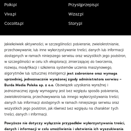
Polki.pl
Przyslijprzepis.pl
Viva.pl
Wizaz.pl
Cocolita.pl
Story.pl
Jakiekolwiek aktywności, w szczególności: pobieranie, zwielokrotnianie,
przechowywanie, lub inne wykorzystywanie treści, danych lub informacji
dostępnych w ramach niniejszego serwisu oraz wszystkich jego podstron,
w szczególności w celu ich eksploracji, zmierzającej do tworzenia,
rozwoju, modyfikacji i szkolenia systemów uczenia maszynowego,
algorytmów lub sztucznej inteligencji
jest zabronione oraz wymaga
uprzedniej, jednoznacznie wyrażonej zgody administratora serwisu –
Burda Media Polska sp. z o.o.
Obowiązek uzyskania wyraźnej i
jednoznacznej zgody wymagany jest bez względu sposób pobierania,
zwielokrotniania, przechowywania lub innego wykorzystywania treści,
danych lub informacji dostępnych w ramach niniejszego serwisu oraz
wszystkich jego podstron, jak również bez względu na charakter tych
treści, danych i informacji.
Powyższe nie dotyczy wyłącznie przypadków wykorzystywania treści,
danych i informacji w celu umożliwienia i ułatwienia ich wyszukiwania