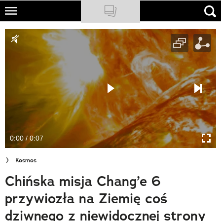
Skip
to
NATIONAL GEOGRAPHIC
main
content
TRAVELER
PODCASTY
Sklep
Newsletter
0:00 / 0:07
Cuda Polski
Kosmos
Wielki Konkurs Fotograficzny
Chińska misja Chang’e 6
Trendbook Podróżniczy
przywiozła na Ziemię coś
Polecane
dziwnego z niewidocznej strony