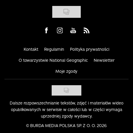
Visit us on Facebook
Visit us on Instagram
Visit us on Youtube
Visit us on Rss
Kontakt
Regulamin
Polityka prywatności
O towarzystwie National Geographic
Newsletter
Moje zgody
Dalsze rozpowszechnianie tekstów, zdjęć i materiałów wideo
opublikowanych w serwisie w całości lub w części wymaga
uprzedniej zgody wydawcy.
©
BURDA MEDIA POLSKA SP. Z O. O. 2026