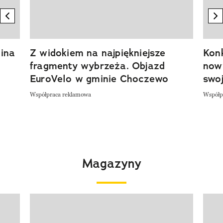
previous element
n
ina
Z widokiem na najpiękniejsze
Kon
fragmenty wybrzeża. Objazd
now
EuroVelo w gminie Choczewo
swoj
Współpraca reklamowa
Współp
Magazyny
Pokazywanie elementu 1 z 4