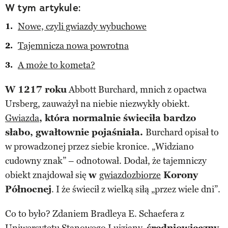
W tym artykule:
Nowe, czyli gwiazdy wybuchowe
Tajemnicza nowa powrotna
A może to kometa?
W 1217 roku
Abbott Burchard, mnich z opactwa
Ursberg, zauważył na niebie niezwykły obiekt.
Gwiazda
, która normalnie świeciła bardzo
słabo, gwałtownie pojaśniała.
Burchard opisał to
w prowadzonej przez siebie kronice. „Widziano
cudowny znak” – odnotował. Dodał, że tajemniczy
obiekt znajdował się
w
gwiazdozbiorze
Korony
Północnej
. I że świecił z wielką siłą „przez wiele dni”.
Co to było? Zdaniem Bradleya E. Schaefera z
Uniwersytetu Stanowego Luizjany,
średniowieczny