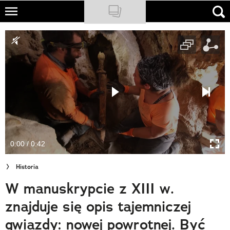
Skip
to
NATIONAL GEOGRAPHIC
main
content
TRAVELER
PODCASTY
Sklep
Newsletter
0:00 / 0:42
Cuda Polski
Historia
Wielki Konkurs Fotograficzny
W manuskrypcie z XIII w.
Trendbook Podróżniczy
znajduje się opis tajemniczej
Polecane
gwiazdy: nowej powrotnej. Być