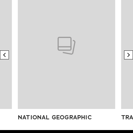
previous element
n
NATIONAL GEOGRAPHIC
TRA