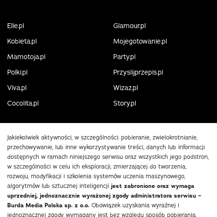
Elle.pl
Glamour.pl
Kobieta.pl
Mojegotowanie.pl
Mamotoja.pl
Party.pl
Polki.pl
Przyslijprzepis.pl
Viva.pl
Wizaz.pl
Cocolita.pl
Story.pl
Jakiekolwiek aktywności, w szczególności: pobieranie, zwielokrotnianie,
przechowywanie, lub inne wykorzystywanie treści, danych lub informacji
dostępnych w ramach niniejszego serwisu oraz wszystkich jego podstron,
w szczególności w celu ich eksploracji, zmierzającej do tworzenia,
rozwoju, modyfikacji i szkolenia systemów uczenia maszynowego,
algorytmów lub sztucznej inteligencji
jest zabronione oraz wymaga
uprzedniej, jednoznacznie wyrażonej zgody administratora serwisu –
Burda Media Polska sp. z o.o.
Obowiązek uzyskania wyraźnej i
jednoznacznej zgody wymagany jest bez względu sposób pobierania,