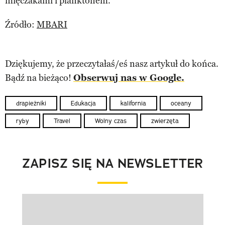
mięczakami i planktonem.
Źródło:
MBARI
Dziękujemy, że przeczytałaś/eś nasz artykuł do końca.
Bądź na bieżąco!
Obserwuj nas w Google.
drapieżniki
Edukacja
kalifornia
oceany
ryby
Travel
Wolny czas
zwierzęta
ZAPISZ SIĘ NA NEWSLETTER
Pokazywanie elementu 1 z 1