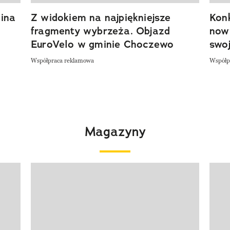
ina
Z widokiem na najpiękniejsze
Kon
fragmenty wybrzeża. Objazd
now
EuroVelo w gminie Choczewo
swoj
Współpraca reklamowa
Współp
Magazyny
Pokazywanie elementu 1 z 4