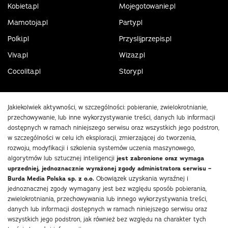
Kobieta.pl
Mojegotowanie.pl
Mamotoja.pl
Party.pl
Polki.pl
Przyslijprzepis.pl
Viva.pl
Wizaz.pl
Cocolita.pl
Story.pl
Jakiekolwiek aktywności, w szczególności: pobieranie, zwielokrotnianie,
przechowywanie, lub inne wykorzystywanie treści, danych lub informacji
dostępnych w ramach niniejszego serwisu oraz wszystkich jego podstron,
w szczególności w celu ich eksploracji, zmierzającej do tworzenia,
rozwoju, modyfikacji i szkolenia systemów uczenia maszynowego,
algorytmów lub sztucznej inteligencji
jest zabronione oraz wymaga
uprzedniej, jednoznacznie wyrażonej zgody administratora serwisu –
Burda Media Polska sp. z o.o.
Obowiązek uzyskania wyraźnej i
jednoznacznej zgody wymagany jest bez względu sposób pobierania,
zwielokrotniania, przechowywania lub innego wykorzystywania treści,
danych lub informacji dostępnych w ramach niniejszego serwisu oraz
wszystkich jego podstron, jak również bez względu na charakter tych