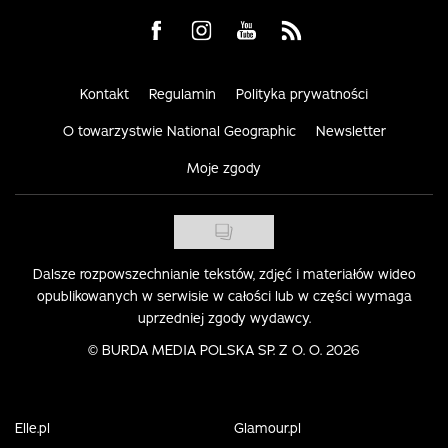
Visit us on Facebook
Visit us on Instagram
Visit us on Youtube
Visit us on Rss
Kontakt
Regulamin
Polityka prywatności
O towarzystwie National Geographic
Newsletter
Moje zgody
Dalsze rozpowszechnianie tekstów, zdjęć i materiałów wideo
opublikowanych w serwisie w całości lub w części wymaga
uprzedniej zgody wydawcy.
©
BURDA MEDIA POLSKA SP. Z O. O. 2026
Elle.pl
Glamour.pl