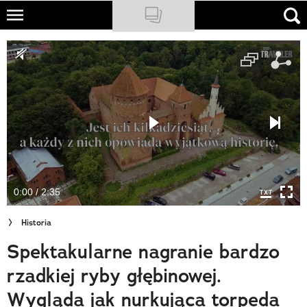
Skip
to
NATIONAL GEOGRAPHIC
main
content
TRAVELER
PODCASTY
Sklep
Newsletter
0:00 / 2:35
Cuda Polski
Historia
Wielki Konkurs Fotograficzny
Spektakularne nagranie bardzo
Trendbook Podróżniczy
rzadkiej ryby głębinowej.
Polecane
Wygląda jak nurkująca torpeda