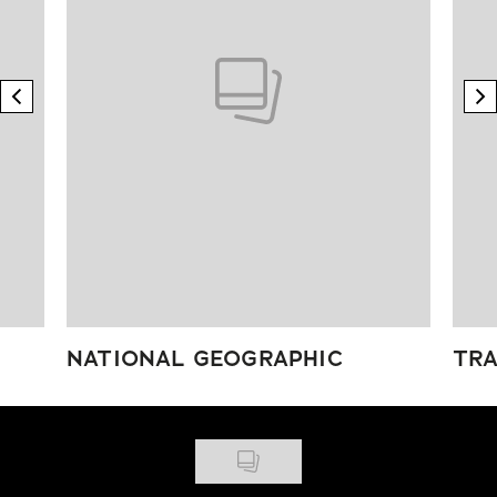
previous element
n
NATIONAL GEOGRAPHIC
TRA