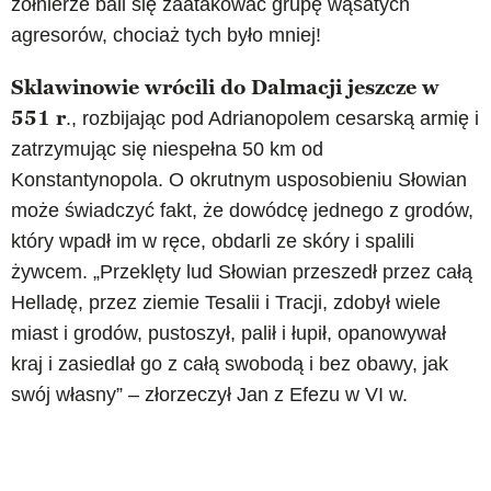
żołnierze bali się zaatakować grupę wąsatych
agresorów, chociaż tych było mniej!
Sklawinowie wrócili do Dalmacji jeszcze w
551 r
., rozbijając pod Adrianopolem cesarską armię i
zatrzymując się niespełna 50 km od
Konstantynopola. O okrutnym usposobieniu Słowian
może świadczyć fakt, że dowódcę jednego z grodów,
który wpadł im w ręce, obdarli ze skóry i spalili
żywcem. „Przeklęty lud Słowian przeszedł przez całą
Helladę, przez ziemie Tesalii i Tracji, zdobył wiele
miast i grodów, pustoszył, palił i łupił, opanowywał
kraj i zasiedlał go z całą swobodą i bez obawy, jak
swój własny” – złorzeczył Jan z Efezu w VI w.