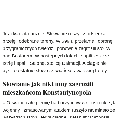
Już dwa lata później Słowianie ruszyli z odsieczą i
przejęli odebrane tereny. W 599 r. przełamali obronę
przygranicznych twierdz i ponownie zagrozili stolicy
nad Bosforem. W następnych latach złupili jeszcze
Istrię i spalili Salonę, stolicę Dalmacji. A ciągle nie
było to ostatnie słowo słowiańsko-awarskiej hordy.
Słowianie jak nikt inny zagrozili
mieszkańcom Konstantynopola
– O świcie całe plemię barbarzyńców wzniosło okrzyk
wojenny i zmasowanym atakiem ruszyło na miasto ze
wszystkich stron. Jedni ciągnęli katapulty i wznosili