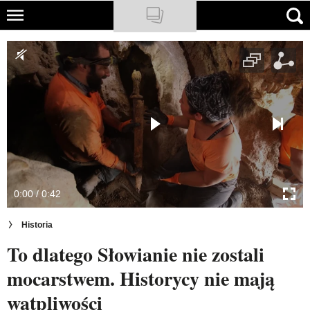
Skip
to
NATIONAL GEOGRAPHIC
main
content
TRAVELER
PODCASTY
Sklep
Newsletter
0:00 / 0:42
Cuda Polski
Historia
Wielki Konkurs Fotograficzny
To dlatego Słowianie nie zostali
Trendbook Podróżniczy
mocarstwem. Historycy nie mają
Polecane
wątpliwości