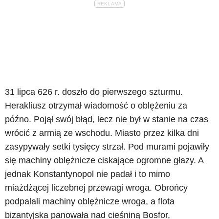
31 lipca 626 r. doszło do pierwszego szturmu.
Herakliusz otrzymał wiadomość o oblężeniu za
późno. Pojął swój błąd, lecz nie był w stanie na czas
wrócić z armią ze wschodu. Miasto przez kilka dni
zasypywały setki tysięcy strzał. Pod murami pojawiły
się machiny oblężnicze ciskające ogromne głazy. A
jednak Konstantynopol nie padał i to mimo
miażdżącej liczebnej przewagi wroga. Obrońcy
podpalali machiny oblężnicze wroga, a flota
bizantyjska panowała nad cieśniną Bosfor,