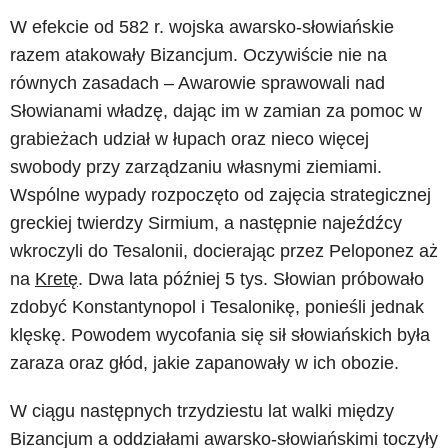
W efekcie od 582 r. wojska awarsko-słowiańskie
razem atakowały Bizancjum. Oczywiście nie na
równych zasadach – Awarowie sprawowali nad
Słowianami władzę, dając im w zamian za pomoc w
grabieżach udział w łupach oraz nieco więcej
swobody przy zarządzaniu własnymi ziemiami.
Wspólne wypady rozpoczęto od zajęcia strategicznej
greckiej twierdzy Sirmium, a następnie najeźdźcy
wkroczyli do Tesalonii, docierając przez Peloponez aż
na
Kretę
. Dwa lata później 5 tys. Słowian próbowało
zdobyć Konstantynopol i Tesalonikę, ponieśli jednak
klęskę. Powodem wycofania się sił słowiańskich była
zaraza oraz głód, jakie zapanowały w ich obozie.
W ciągu następnych trzydziestu lat walki między
Bizancjum a oddziałami awarsko-słowiańskimi toczyły