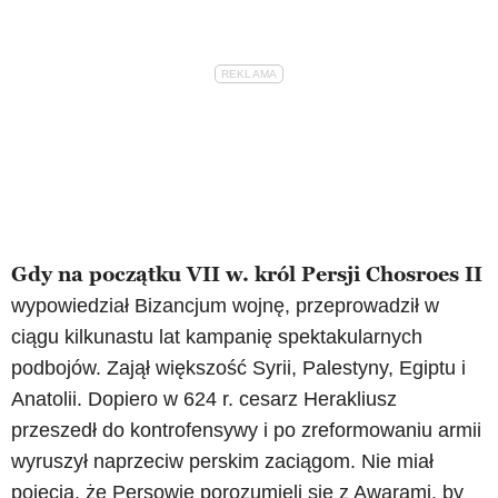
Gdy na początku VII w. król Persji Chosroes II
wypowiedział Bizancjum wojnę, przeprowadził w
ciągu kilkunastu lat kampanię spektakularnych
podbojów. Zajął większość Syrii, Palestyny, Egiptu i
Anatolii. Dopiero w 624 r. cesarz Herakliusz
przeszedł do kontrofensywy i po zreformowaniu armii
wyruszył naprzeciw perskim zaciągom. Nie miał
pojęcia, że Persowie porozumieli się z Awarami, by