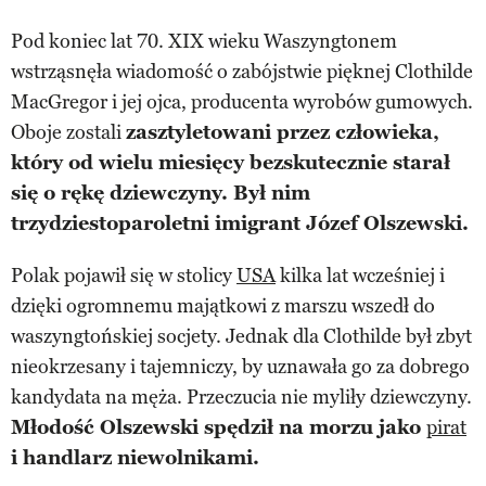
Pod koniec lat 70. XIX wieku Waszyngtonem
wstrząsnęła wiadomość o zabójstwie pięknej Clothilde
MacGregor i jej ojca, producenta wyrobów gumowych.
Oboje zostali
zasztyletowani przez człowieka,
który od wielu miesięcy bezskutecznie starał
się o rękę dziewczyny. Był nim
trzydziestoparoletni imigrant Józef Olszewski.
Polak pojawił się w stolicy
USA
kilka lat wcześniej i
dzięki ogromnemu majątkowi z marszu wszedł do
waszyngtońskiej socjety. Jednak dla Clothilde był zbyt
nieokrzesany i tajemniczy, by uznawała go za dobrego
kandydata na męża. Przeczucia nie myliły dziewczyny.
Młodość Olszewski spędził na morzu jako
pirat
i handlarz niewolnikami.