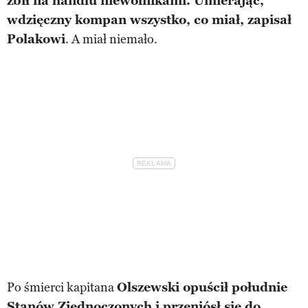
zbił na handlu niewolnikami. Umierając,
wdzięczny kompan wszystko, co miał, zapisał
Polakowi
. A miał niemało.
Po śmierci kapitana
Olszewski opuścił południe
Stanów Zjednoczonych i przeniósł się do