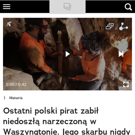
Skip
to
NATIONAL GEOGRAPHIC
main
content
TRAVELER
PODCASTY
Sklep
Newsletter
0:00 / 0:42
Cuda Polski
Historia
Wielki Konkurs Fotograficzny
Ostatni polski pirat zabił
Trendbook Podróżniczy
niedoszłą narzeczoną w
Polecane
Waszyngtonie. Jego skarbu nigdy