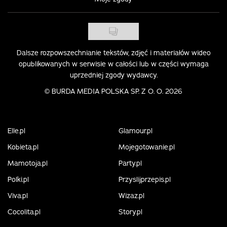
Dalsze rozpowszechnianie tekstów, zdjęć i materiałów wideo
opublikowanych w serwisie w całości lub w części wymaga
uprzedniej zgody wydawcy.
©
BURDA MEDIA POLSKA SP. Z O. O. 2026
Elle.pl
Glamour.pl
Kobieta.pl
Mojegotowanie.pl
Mamotoja.pl
Party.pl
Polki.pl
Przyslijprzepis.pl
Viva.pl
Wizaz.pl
Cocolita.pl
Story.pl