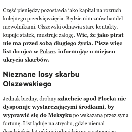
Część pieniędzy pozostawia jako kapitał na rozruch
kolejnego przedsięwzięcia. Będzie nim znów handel
niewolnikami. Olszewski odnawia stare kontakty,
kupuje statek, mustruje załogę.
Wie, że jako pirat
nie ma przed sobą długiego życia. Pisze więc
list do ojca w
Polsce
, informując o miejscu
ukrycia skarbów.
Nieznane losy skarbu
Olszewskiego
Jednak biedny, drobny
szlachcic spod Płocka nie
dysponuje wystarczającymi środkami, by
wyprawić się do Meksyku
po wskazaną przez syna
fortunę. List ląduje na strychu, gdzie niemal
dwadzieścia lat później odnajdzie go siostrzeniec