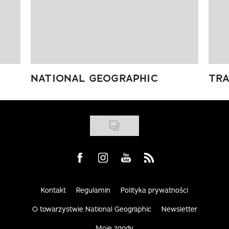
NATIONAL GEOGRAPHIC
TRA
Visit us on Facebook
Visit us on Instagram
Visit us on Youtube
Visit us on Rss
Kontakt
Regulamin
Polityka prywatności
O towarzystwie National Geographic
Newsletter
Moje zgody