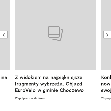
Pokazywanie elementu 1 z 20
previous element
n
ina
Z widokiem na najpiękniejsze
Kon
fragmenty wybrzeża. Objazd
now
EuroVelo w gminie Choczewo
swoj
Współpraca reklamowa
Współp