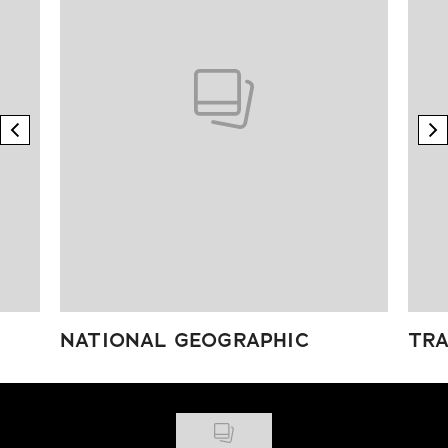
previous element
n
NATIONAL GEOGRAPHIC
TRA