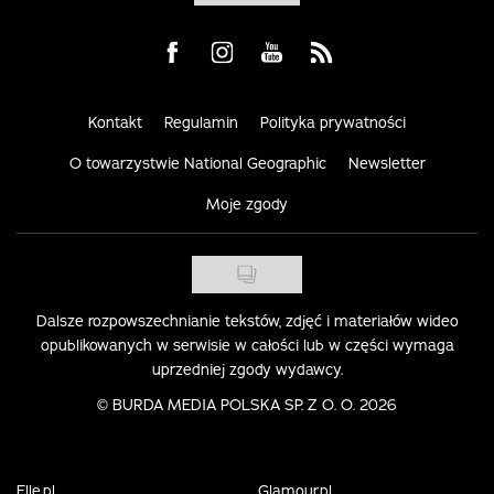
Visit us on Facebook
Visit us on Instagram
Visit us on Youtube
Visit us on Rss
Kontakt
Regulamin
Polityka prywatności
O towarzystwie National Geographic
Newsletter
Moje zgody
Dalsze rozpowszechnianie tekstów, zdjęć i materiałów wideo
opublikowanych w serwisie w całości lub w części wymaga
uprzedniej zgody wydawcy.
©
BURDA MEDIA POLSKA SP. Z O. O. 2026
Elle.pl
Glamour.pl