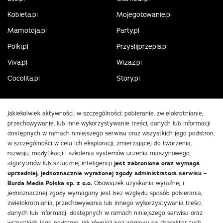
Kobieta.pl
Mojegotowanie.pl
Mamotoja.pl
Party.pl
Polki.pl
Przyslijprzepis.pl
Viva.pl
Wizaz.pl
Cocolita.pl
Story.pl
Jakiekolwiek aktywności, w szczególności: pobieranie, zwielokrotnianie,
przechowywanie, lub inne wykorzystywanie treści, danych lub informacji
dostępnych w ramach niniejszego serwisu oraz wszystkich jego podstron,
w szczególności w celu ich eksploracji, zmierzającej do tworzenia,
rozwoju, modyfikacji i szkolenia systemów uczenia maszynowego,
algorytmów lub sztucznej inteligencji
jest zabronione oraz wymaga
uprzedniej, jednoznacznie wyrażonej zgody administratora serwisu –
Burda Media Polska sp. z o.o.
Obowiązek uzyskania wyraźnej i
jednoznacznej zgody wymagany jest bez względu sposób pobierania,
zwielokrotniania, przechowywania lub innego wykorzystywania treści,
danych lub informacji dostępnych w ramach niniejszego serwisu oraz
wszystkich jego podstron, jak również bez względu na charakter tych