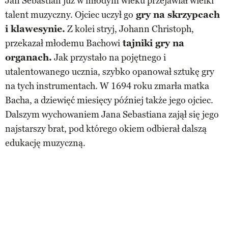
Jan Sebastian już w młodym wieku przejawiał wielki
talent muzyczny. Ojciec uczył go
gry na skrzypcach
i klawesynie.
Z kolei stryj, Johann Christoph,
przekazał młodemu Bachowi
tajniki gry na
organach.
Jak przystało na pojętnego i
utalentowanego ucznia, szybko opanował sztukę gry
na tych instrumentach. W 1694 roku zmarła matka
Bacha, a dziewięć miesięcy później także jego ojciec.
Dalszym wychowaniem Jana Sebastiana zajął się jego
najstarszy brat, pod którego okiem odbierał dalszą
edukację muzyczną.