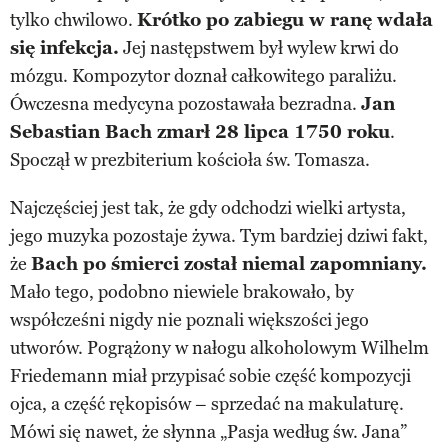
tylko chwilowo.
Krótko po zabiegu w ranę wdała
się infekcja.
Jej następstwem był wylew krwi do
mózgu. Kompozytor doznał całkowitego paraliżu.
Ówczesna medycyna pozostawała bezradna.
Jan
Sebastian Bach zmarł 28 lipca 1750 roku
.
Spoczął w prezbiterium kościoła św. Tomasza.
Najczęściej jest tak, że gdy odchodzi wielki artysta,
jego muzyka pozostaje żywa. Tym bardziej dziwi fakt,
że
Bach po śmierci został niemal zapomniany.
Mało tego, podobno niewiele brakowało, by
współcześni nigdy nie poznali większości jego
utworów. Pogrążony w nałogu alkoholowym Wilhelm
Friedemann miał przypisać sobie część kompozycji
ojca, a część rękopisów – sprzedać na makulaturę.
Mówi się nawet, że słynna „Pasja według św. Jana”