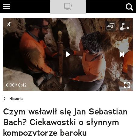
Skip
to
NATIONAL GEOGRAPHIC
main
content
TRAVELER
PODCASTY
Sklep
Newsletter
0:00 / 0:42
Cuda Polski
Historia
Wielki Konkurs Fotograficzny
Czym wsławił się Jan Sebastian
Trendbook Podróżniczy
Bach? Ciekawostki o słynnym
Polecane
kompozytorze baroku