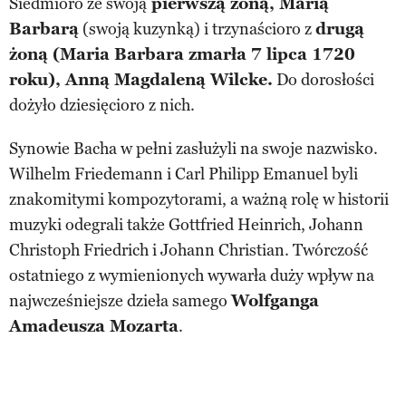
Siedmioro ze swoją
pierwszą żoną, Marią
Barbarą
(swoją kuzynką) i trzynaścioro z
drugą
żoną (Maria Barbara zmarła 7 lipca 1720
roku), Anną Magdaleną Wilcke.
Do dorosłości
dożyło dziesięcioro z nich.
Synowie Bacha w pełni zasłużyli na swoje nazwisko.
Wilhelm Friedemann i Carl Philipp Emanuel byli
znakomitymi kompozytorami, a ważną rolę w historii
muzyki odegrali także Gottfried Heinrich, Johann
Christoph Friedrich i Johann Christian. Twórczość
ostatniego z wymienionych wywarła duży wpływ na
najwcześniejsze dzieła samego
Wolfganga
Amadeusza Mozarta
.