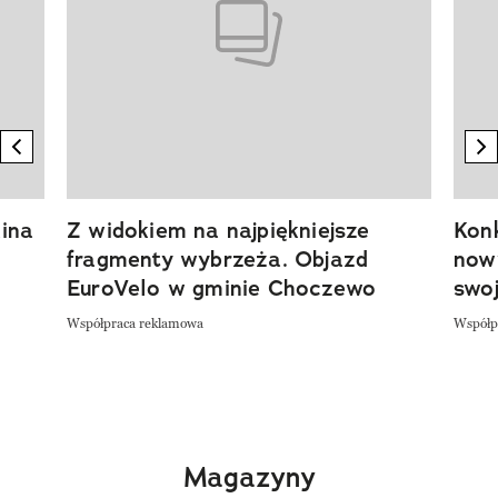
previous element
n
ina
Z widokiem na najpiękniejsze
Kon
fragmenty wybrzeża. Objazd
now
EuroVelo w gminie Choczewo
swoj
Współpraca reklamowa
Współp
Magazyny