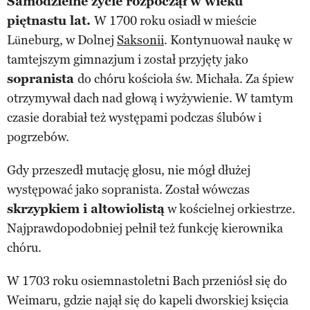
Samodzielne życie rozpoczął w wieku
piętnastu lat.
W 1700 roku osiadł w mieście
Lüneburg, w Dolnej
Saksonii
. Kontynuował naukę w
tamtejszym gimnazjum i został przyjęty jako
sopranista
do chóru kościoła św. Michała. Za śpiew
otrzymywał dach nad głową i wyżywienie. W tamtym
czasie dorabiał też występami podczas ślubów i
pogrzebów.
Gdy przeszedł mutację głosu, nie mógł dłużej
występować jako sopranista. Został wówczas
skrzypkiem i altowiolistą
w kościelnej orkiestrze.
Najprawdopodobniej pełnił też funkcję kierownika
chóru.
W 1703 roku osiemnastoletni Bach przeniósł się do
Weimaru, gdzie najął się do kapeli dworskiej księcia