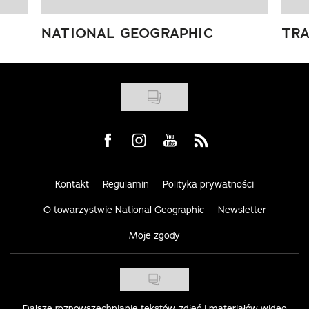
NATIONAL GEOGRAPHIC
TRA
Visit us on Facebook
Visit us on Instagram
Visit us on Youtube
Visit us on Rss
Kontakt
Regulamin
Polityka prywatności
O towarzystwie National Geographic
Newsletter
Moje zgody
Dalsze rozpowszechnianie tekstów, zdjęć i materiałów wideo