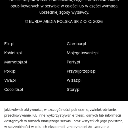
opublikowanych w serwisie w całości lub w części wymaga
uprzedniej zgody wydawcy.
©
BURDA MEDIA POLSKA SP. Z O. O. 2026
Elle.pl
Glamour.pl
Kobieta.pl
Mojegotowanie.pl
Mamotoja.pl
Party.pl
Polki.pl
Przyslijprzepis.pl
Viva.pl
Wizaz.pl
Cocolita.pl
Story.pl
Jakiekolwiek aktywności, w szczególności: pobieranie, zwielokrotnianie,
przechowywanie, lub inne wykorzystywanie treści, danych lub informacji
dostępnych w ramach niniejszego serwisu oraz wszystkich jego podstron,
w szczególności w celu ich eksploracji, zmierzającej do tworzenia,