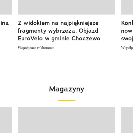
ina
Z widokiem na najpiękniejsze
Kon
fragmenty wybrzeża. Objazd
now
EuroVelo w gminie Choczewo
swoj
Współpraca reklamowa
Współp
Magazyny
Pokazywanie elementu 1 z 4