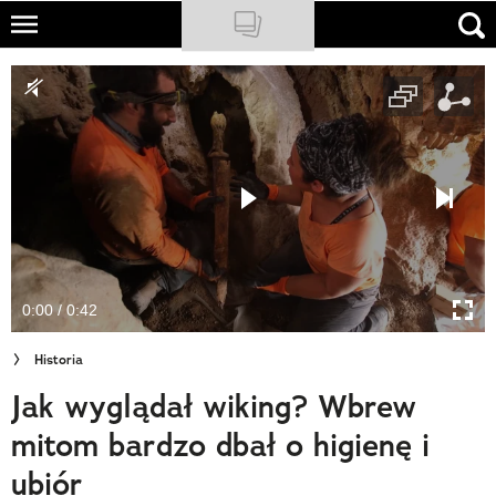
Skip
to
NATIONAL GEOGRAPHIC
main
content
TRAVELER
PODCASTY
Sklep
Newsletter
0:00 / 0:42
Cuda Polski
Historia
Wielki Konkurs Fotograficzny
Jak wyglądał wiking? Wbrew
Trendbook Podróżniczy
mitom bardzo dbał o higienę i
Polecane
ubiór