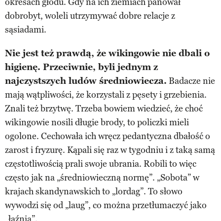
okresach głodu. Gdy na ich ziemiach panował
dobrobyt, woleli utrzymywać dobre relacje z
sąsiadami.
Nie jest też prawdą, że wikingowie nie dbali o
higienę. Przeciwnie, byli jednym z
najczystszych ludów średniowiecza.
Badacze nie
mają wątpliwości, że korzystali z pęsety i grzebienia.
Znali też brzytwę. Trzeba bowiem wiedzieć, że choć
wikingowie nosili długie brody, to policzki mieli
ogolone. Cechowała ich wręcz pedantyczna dbałość o
zarost i fryzurę. Kąpali się raz w tygodniu i z taką samą
częstotliwością prali swoje ubrania. Robili to więc
często jak na „średniowieczną normę”. „Sobota” w
krajach skandynawskich to „lordag”. To słowo
wywodzi się od „laug”, co można przetłumaczyć jako
„łaźnia”.