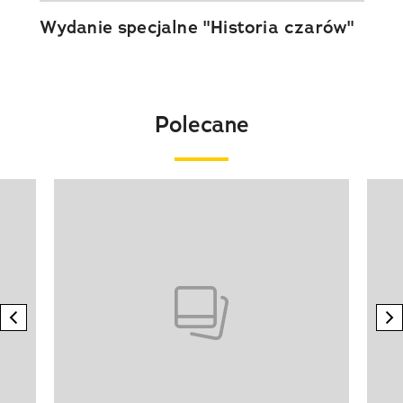
Wydanie specjalne "Historia czarów"
Polecane
Pokazywanie elementu 1 z 20
previous element
n