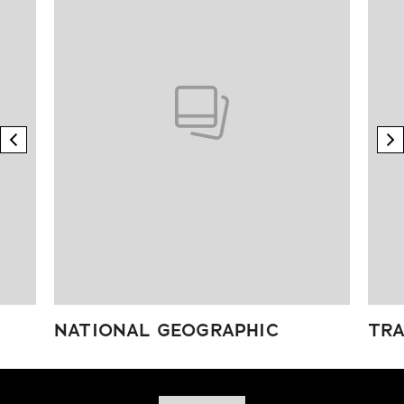
previous element
n
NATIONAL GEOGRAPHIC
TRA