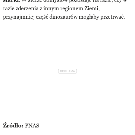
siarki
. W sferze domysłów pozostaje na razie, czy w
razie zderzenia z innym regionem Ziemi,
przynajmniej część dinozaurów mogłaby przetrwać.
Źródło:
PNAS