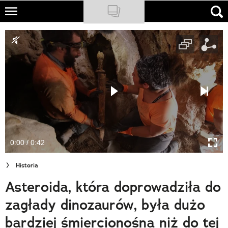
Skip
to
NATIONAL GEOGRAPHIC
main
content
TRAVELER
PODCASTY
Sklep
Newsletter
0:00 / 0:42
Cuda Polski
Historia
Wielki Konkurs Fotograficzny
Asteroida, która doprowadziła do
Trendbook Podróżniczy
zagłady dinozaurów, była dużo
Polecane
bardziej śmiercionośna niż do tej