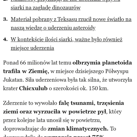
siarki na zagładę dinozaurów
Materiał pobrany z Teksasu rzucił nowe światło na
naszą wiedzę o uderzeniu asteroidy
W kontekście ilości siarki, ważne było również
miejsce uderzenia
Ponad 66 milionów lat temu
olbrzymia planetoida
trafiła w Ziemię,
w miejsce dzisiejszego Półwyspu
Jukatan. Siła uderzeniowa była tak silna, że utworzyła
krater
Chicxulub
o szerokości ok. 150 km.
Zderzenie to wywołało
falę tsunami, trzęsienia
ziemi oraz wyrzuciła w powietrze pył
, który
przez kolejne lata unosił się w powietrzu,
doprowadzając do
zmian klimatycznych.
To