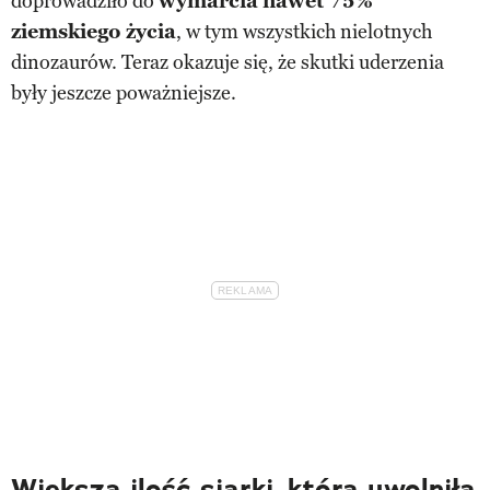
doprowadziło do
wymarcia
nawet 75%
ziemskiego życia
, w tym wszystkich nielotnych
dinozaurów. Teraz okazuje się, że skutki uderzenia
były jeszcze poważniejsze.
Większa ilość siarki, która uwolniła