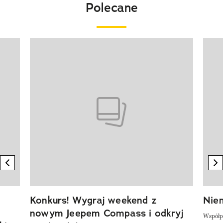
Polecane
Pokazywanie elementu 1 z 20
previous element
n
Konkurs! Wygraj weekend z
Niem
nowym Jeepem Compass i odkryj
Współp