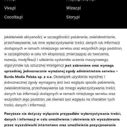
Viva.pl
Wizaz.pl
Cocolita.pl
Story.pl
Jakiekolwiek aktywności, w szczególności: pobieranie, zwielokrotnianie,
przechowywanie, lub inne wykorzystywanie treści, danych lub informacji
dostępnych w ramach niniejszego serwisu oraz wszystkich jego podstron,
w szczególności w celu ich eksploracji, zmierzającej do tworzenia,
rozwoju, modyfikacji i szkolenia systemów uczenia maszynowego,
algorytmów lub sztucznej inteligencji
jest zabronione oraz wymaga
uprzedniej, jednoznacznie wyrażonej zgody administratora serwisu –
Burda Media Polska sp. z o.o.
Obowiązek uzyskania wyraźnej i
jednoznacznej zgody wymagany jest bez względu sposób pobierania,
zwielokrotniania, przechowywania lub innego wykorzystywania treści,
danych lub informacji dostępnych w ramach niniejszego serwisu oraz
wszystkich jego podstron, jak również bez względu na charakter tych
treści, danych i informacji.
Powyższe nie dotyczy wyłącznie przypadków wykorzystywania treści,
danych i informacji w celu umożliwienia i ułatwienia ich wyszukiwania
przez wyszukiwarki internetowe oraz umożliwienia pozycjonowania