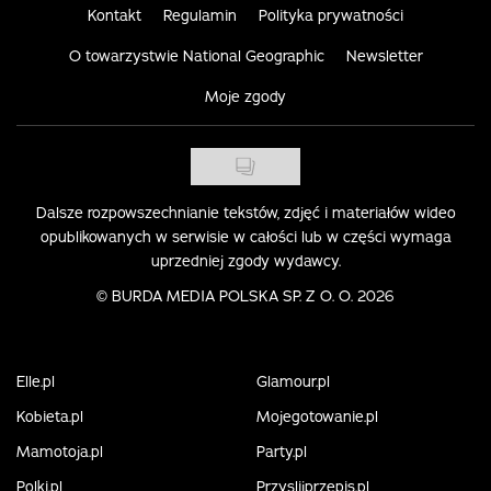
Kontakt
Regulamin
Polityka prywatności
O towarzystwie National Geographic
Newsletter
Moje zgody
Dalsze rozpowszechnianie tekstów, zdjęć i materiałów wideo
opublikowanych w serwisie w całości lub w części wymaga
uprzedniej zgody wydawcy.
©
BURDA MEDIA POLSKA SP. Z O. O. 2026
Elle.pl
Glamour.pl
Kobieta.pl
Mojegotowanie.pl
Mamotoja.pl
Party.pl
Polki.pl
Przyslijprzepis.pl