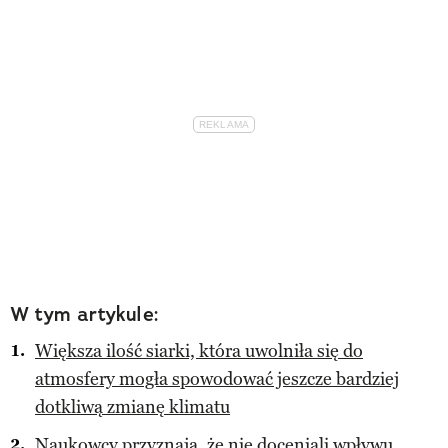
W tym artykule:
Większa ilość siarki, która uwolniła się do
atmosfery mogła spowodować jeszcze bardziej
dotkliwą zmianę klimatu
Naukowcy przyznają, że nie doceniali wpływu