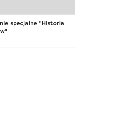
ie specjalne "Historia
ów"