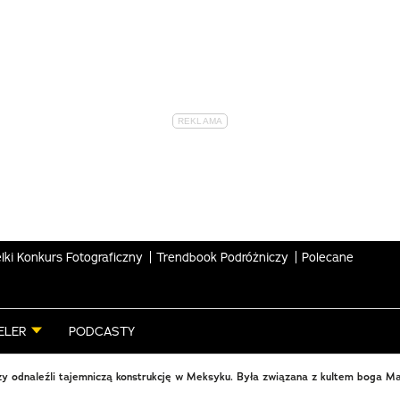
lki Konkurs Fotograficzny
Trendbook Podróżniczy
Polecane
ELER
PODCASTY
y odnaleźli tajemniczą konstrukcję w Meksyku. Była związana z kultem boga M