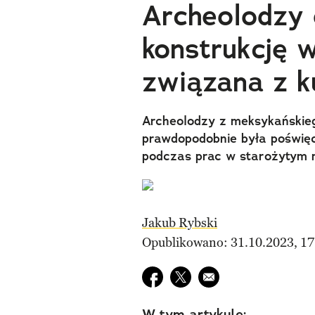
Archeolodzy 
konstrukcję 
związana z 
Archeolodzy z meksykańskieg
prawdopodobnie była poświęc
podczas prac w starożytym 
Jakub Rybski
Opublikowano: 31.10.2023, 17
Udostępnij na facebook
Udostępnij na twitter
E-mail do przyjaciela
W tym artykule: