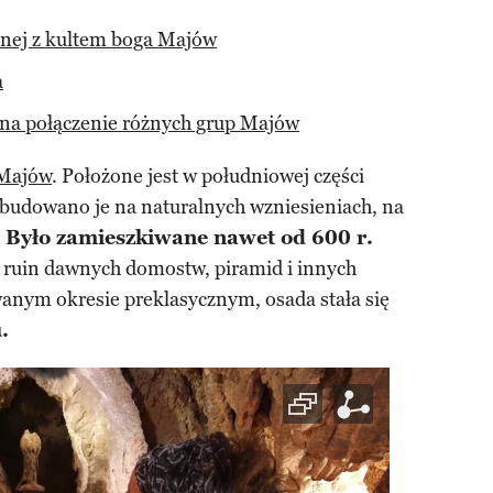
anej z kultem boga Majów
a
na połączenie różnych grup Majów
Majów
. Położone jest w południowej części
udowano je na naturalnych wzniesieniach, na
.
Było zamieszkiwane nawet od 600 r.
 ruin dawnych domostw, piramid i innych
wanym okresie preklasycznym, osada stała się
.