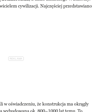
wicielem cywilizacji. Najczęściej przedstawiano
li w oświadczeniu, że konstrukcja ma okrągły
ła wybudowana ok. 800–1000 lat temu. To