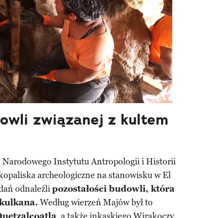
owli związanej z kultem
Narodowego Instytutu Antropologii i Historii
kopaliska archeologiczne na stanowisku w El
dań odnaleźli
pozostałości budowli, która
kulkana.
Według wierzeń Majów był to
uetzalcoatla
, a także inkaskiego Wirakoczy.