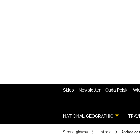
Skip
to
main
content
Sklep
Newsletter
Cuda Polski
Wie
NATIONAL GEOGRAPHIC
TRAV
Strona główna
Historia
Archeolodz