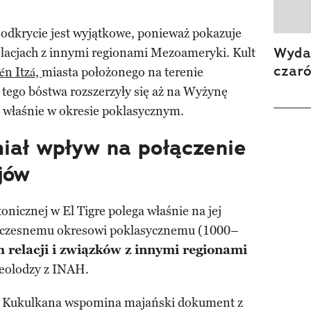
 odkrycie jest wyjątkowe, ponieważ pokazuje
Wydan
elacjach z innymi regionami Mezoameryki. Kult
czar
én Itzá,
miasta położonego na terenie
tego bóstwa rozszerzyły się aż na Wyżynę
właśnie w okresie poklasycznym.
miał wpływ na połączenie
jów
onicznej w El Tigre polega właśnie na jej
 wczesnemu okresowi poklasycznemu (1000–
h relacji i związków z innymi regionami
heolodzy z INAH.
ie Kukulkana wspomina majański dokument z