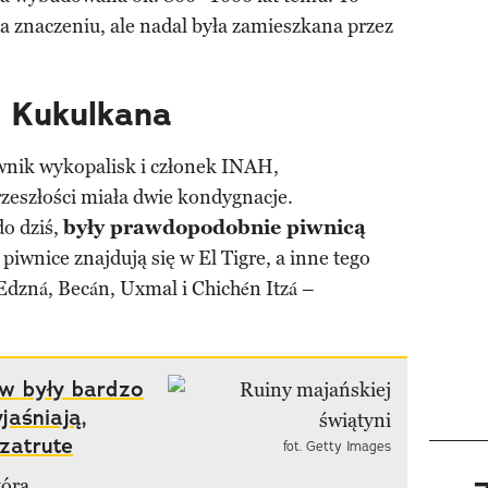
na znaczeniu, ale nadal była zamieszkana przez
 Kukulkana
wnik wykopalisk i członek INAH,
zeszłości miała dwie kondygnacje.
do dziś,
były prawdopodobnie piwnicą
piwnice znajdują się w El Tigre, a inne tego
dzná, Becán, Uxmal i Chichén Itzá –
w były bardzo
aśniają,
zatrute
fot. Getty Images
tórą