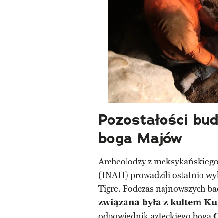
Pozostałości bud
boga Majów
Archeolodzy z meksykańskiego 
(INAH) prowadzili ostatnio wy
Tigre. Podczas najnowszych ba
związana była z kultem Ku
odpowiednik azteckiego boga
Q