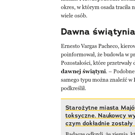
okres, w którym osada traciła 
wiele osób.
Dawna świątynia
Ernesto Vargas Pacheco, kiero
poinformował, że budowla w pr
Pozostałości, które przetrwały 
dawnej świątyni
. – Podobne 
samego typu można znaleźć w E
podkreślił.
Starożytne miasta Majó
toksyczne. Naukowcy wyj
czym dokładnie zostały 
Badacze odkryli, że ziemia, k