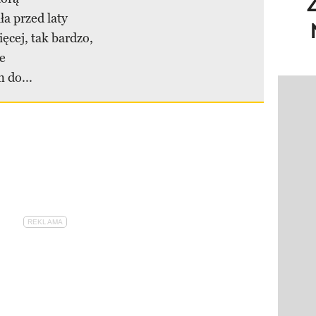
ła przed laty
ięcej, tak bardzo,
ne
 do...
Pokazy