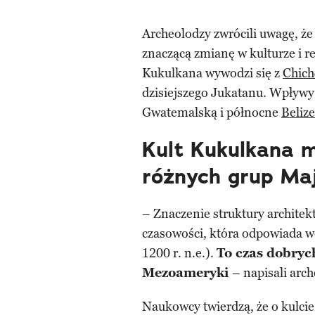
Archeolodzy zwrócili uwagę, że
znaczącą zmianę w kulturze i r
Kukulkana wywodzi się z
Chich
dzisiejszego Jukatanu. Wpływy 
Gwatemalską i północne
Belize
Kult Kukulkana 
różnych grup Ma
– Znaczenie struktury architekt
czasowości, która odpowiada
1200 r. n.e.).
To czas dobryc
Mezoameryki
– napisali arc
Naukowcy twierdzą, że o kulc