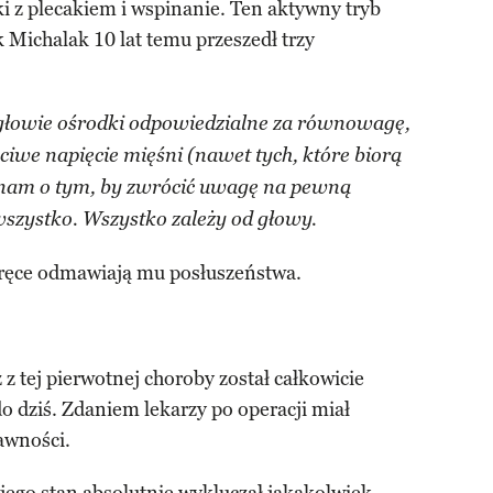
i z plecakiem i wspinanie. Ten aktywny tryb
k Michalak 10 lat temu przeszedł trzy
głowie ośrodki odpowiedzialne za równowagę,
ciwe napięcie mięśni (nawet tych, które biorą
inam o tym, by zwrócić uwagę na pewną
szystko. Wszystko zależy od głowy.
i ręce odmawiają mu posłuszeństwa.
ż z tej pierwotnej choroby został całkowicie
do dziś. Zdaniem lekarzy po operacji miał
awności.