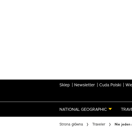
Skip
to
main
content
Sklep
Newsletter
Cuda Polski
Wie
NATIONAL GEOGRAPHIC
TRAV
Strona główna
Traveler
Nie jeden 