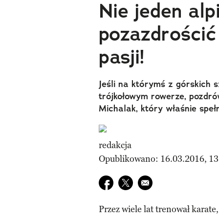
Nie jeden al
pozazdrościć 
pasji!
Jeśli na którymś z górskich
trójkołowym rowerze, pozdró
Michalak, który właśnie speł
redakcja
Opublikowano: 16.03.2016, 13
Udostępnij na facebook
Udostępnij na twitter
E-mail do przyjaciela
Przez wiele lat trenował karate