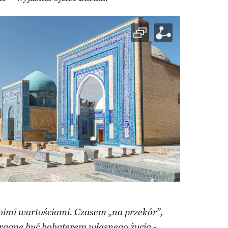
oimi wartościami. Czasem „na przekór”,
-
Pragnę być bohaterem własnego życia