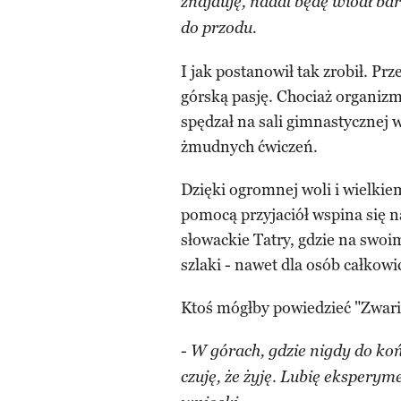
znajduję, nadal będę wiódł b
do przodu.
I jak postanowił tak zrobił. P
górską pasję. Chociaż organiz
spędzał na sali gimnastycznej w
żmudnych ćwiczeń.
Dzięki ogromnej woli i wielkie
pomocą przyjaciół wspina się na
słowackie Tatry, gdzie na swo
szlaki - nawet dla osób całkowi
Ktoś mógłby powiedzieć "Zwario
-
W górach, gdzie nigdy do koń
.
czuję, że żyję
Lubię eksperymen