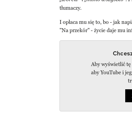
tłumaczy.
I opłaca mu się to, bo - jak na
"Na przekór" - życie daje mu 
Chcesz
Aby wyświetlić tę
aby YouTube i je
t