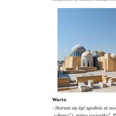
Warto
-
Staram się żyć zgodnie ze sw
„wbrew” i „mimo wszystko”. 