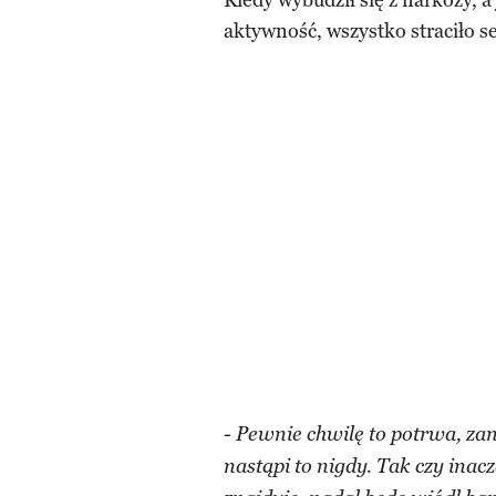
Kiedy wybudził się z narkozy, a
aktywność, wszystko straciło se
-
Pewnie chwilę to potrwa, za
nastąpi to nigdy. Tak czy ina