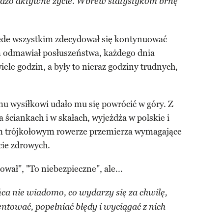
ardzo aktywne życie. Wbrew statystykom brnę
rzede wszystkim zdecydował się kontynuować
m odmawiał posłuszeństwa, każdego dnia
iele godzin, a były to nieraz godziny trudnych,
mu wysiłkowi udało mu się powrócić w góry. Z
 ściankach i w skałach, wyjeżdża w polskie i
im trójkołowym rowerze przemierza wymagające
cie zdrowych.
wał", "To niebezpieczne", ale...
ca nie wiadomo, co wydarzy się za chwilę,
tować, popełniać błędy i wyciągać z nich