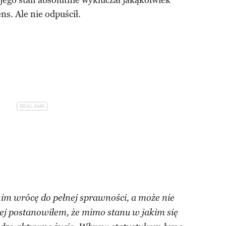
 jego stan absolutnie wykluczał jakąkolwiek
ns. Ale nie odpuścił.
nim wrócę do pełnej sprawności, a może nie
czej postanowiłem, że mimo stanu w jakim się