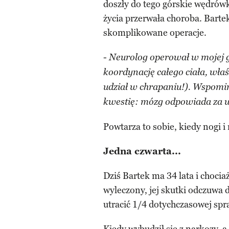
doszły do tego górskie wędrówk
życia przerwała choroba. Barte
skomplikowane operacje.
-
Neurolog operował w mojej 
koordynację całego ciała, właś
udział w chrapaniu!). Wspom
kwestię: mózg odpowiada za w
Powtarza to sobie, kiedy nogi 
Jedna czwarta...
Dziś Bartek ma 34 lata i chocia
wyleczony, jej skutki odczuwa 
utracić 1/4 dotychczasowej spr