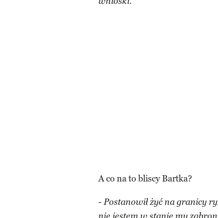
wnioski.
A co na to bliscy Bartka?
-
Postanowił żyć na granicy ry
nie jestem w stanie mu zabron