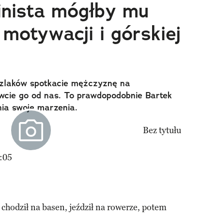
pinista mógłby mu
motywacji i górskiej
 szlaków spotkacie mężczyznę na
wcie go od nas. To prawdopodobnie Bartek
nia swoje marzenia.
:05
, chodził na basen, jeździł na rowerze, potem