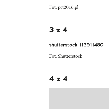
Fot. pct2016.pl
3 z 4
shutterstock_113911480
Fot. Shutterstock
4 z 4