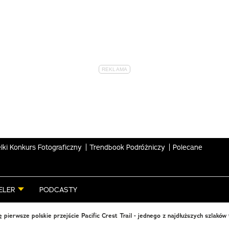
lki Konkurs Fotograficzny
Trendbook Podróżniczy
Polecane
ELER
PODCASTY
ę pierwsze polskie przejście Pacific Crest Trail - jednego z najdłuższych szlak