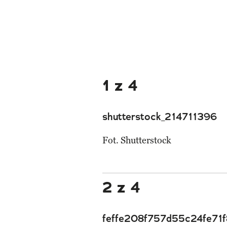
1 z 4
shutterstock_214711396
Fot. Shutterstock
2 z 4
feffe208f757d55c24fe71