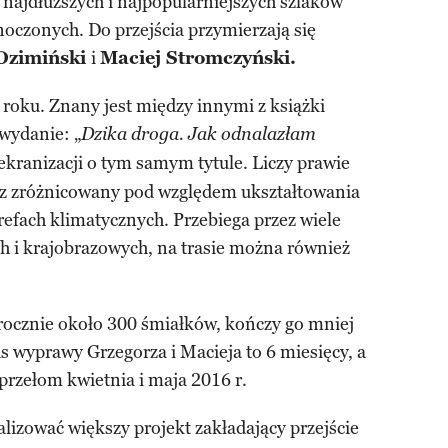
 najdłuższych i najpopularniejszych szlaków
oczonych. Do przejścia przymierzają się
Ozimiński
i
Maciej Stromczyński.
roku. Znany jest między innymi z książki
 wydanie: „
Dzika droga. Jak odnalazłam
j ekranizacji o tym samym tytule. Liczy prawie
ez zróżnicowany pod względem ukształtowania
trefach klimatycznych. Przebiega przez wiele
h i krajobrazowych, na trasie można również
 rocznie około 300 śmiałków, kończy go mniej
 wyprawy Grzegorza i Macieja to 6 miesięcy, a
 przełom kwietnia i maja 2016 r.
lizować większy projekt zakładający przejście