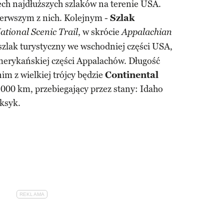
zech najdłuższych szlaków na terenie USA.
ierwszym z nich. Kolejnym -
Szlak
, w skrócie
tional Scenic Trail
Appalachian
szlak turystyczny we wschodniej części USA,
amerykańskiej części Appalachów. Długość
m z wielkiej trójcy będzie
Continental
5000 km, przebiegający przez stany: Idaho
ksyk.