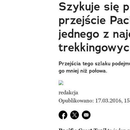
Szykuje się p
przejście Paci
jednego z na
trekkingowy
Przejścia tego szlaku podejm
go mniej niż połowa.
redakcja
Opublikowano: 17.03.2016, 15
Udostępnij na facebook
Udostępnij na twitter
E-mail do przyjaciela