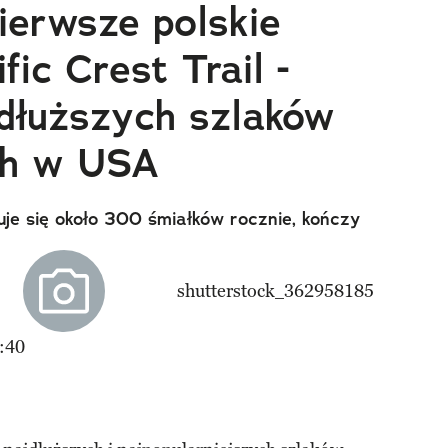
ierwsze polskie
fic Crest Trail -
jdłuższych szlaków
ch w USA
uje się około 300 śmiałków rocznie, kończy
:40