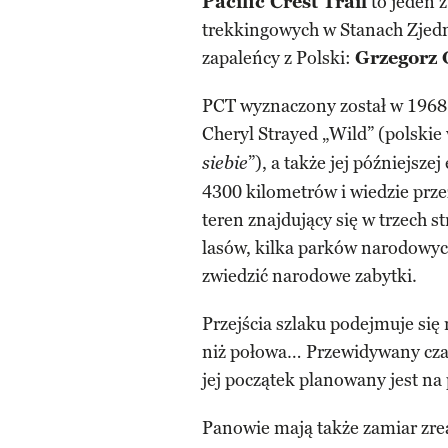
Pacific Crest Trail
to jeden z
trekkingowych w Stanach Zjedn
zapaleńcy z Polski:
Grzegorz 
PCT wyznaczony został w 1968 
Cheryl Strayed „Wild” (polskie
”), a także jej późniejsze
siebie
4300 kilometrów i wiedzie prz
teren znajdujący się w trzech s
lasów, kilka parków narodowyc
zwiedzić narodowe zabytki.
Przejścia szlaku podejmuje się
niż połowa… Przewidywany czas
jej początek planowany jest na
Panowie mają także zamiar zrea