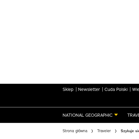
Skip
to
main
content
Sklep
Newsletter
Cuda Polski
Wie
NATIONAL GEOGRAPHIC
TRAV
Strona główna
Traveler
Szykuje si