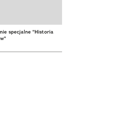
ie specjalne "Historia
ów"