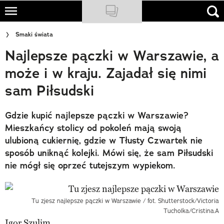
Skip
to
NATIONAL GEOGRAPHIC
Smaki świata
main
Najlepsze pączki w Warszawie, a
content
TRAVELER
może i w kraju. Zajadał się nimi
PODCASTY
sam Piłsudski
Sklep
Gdzie kupić najlepsze pączki w Warszawie?
Newsletter
Mieszkańcy stolicy od pokoleń mają swoją
ulubioną cukiernię, gdzie w Tłusty Czwartek nie
Cuda Polski
sposób uniknąć kolejki. Mówi się, że sam Piłsudski
nie mógł się oprzeć tutejszym wypiekom.
Wielki Konkurs Fotograficzny
Trendbook Podróżniczy
Tu zjesz najlepsze pączki w Warszawie / fot. Shutterstock/Victoria
Polecane
Tucholka/Cristina.A
Igor Szulim