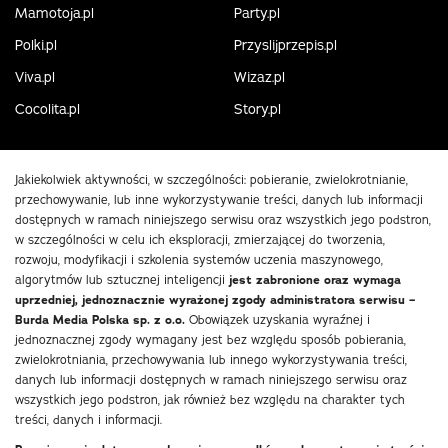
Mamotoja.pl
Party.pl
Polki.pl
Przyslijprzepis.pl
Viva.pl
Wizaz.pl
Cocolita.pl
Story.pl
Jakiekolwiek aktywności, w szczególności: pobieranie, zwielokrotnianie,
przechowywanie, lub inne wykorzystywanie treści, danych lub informacji
dostępnych w ramach niniejszego serwisu oraz wszystkich jego podstron,
w szczególności w celu ich eksploracji, zmierzającej do tworzenia,
rozwoju, modyfikacji i szkolenia systemów uczenia maszynowego,
algorytmów lub sztucznej inteligencji
jest zabronione oraz wymaga
uprzedniej, jednoznacznie wyrażonej zgody administratora serwisu –
Burda Media Polska sp. z o.o.
Obowiązek uzyskania wyraźnej i
jednoznacznej zgody wymagany jest bez względu sposób pobierania,
zwielokrotniania, przechowywania lub innego wykorzystywania treści,
danych lub informacji dostępnych w ramach niniejszego serwisu oraz
wszystkich jego podstron, jak również bez względu na charakter tych
treści, danych i informacji.