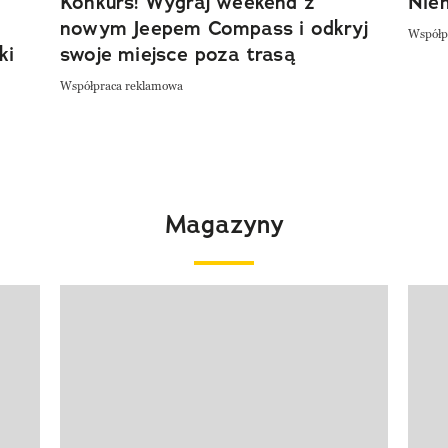
Konkurs! Wygraj weekend z
Niem
nowym Jeepem Compass i odkryj
Współp
ki
swoje miejsce poza trasą
Współpraca reklamowa
Magazyny
Pokazywanie elementu 1 z 4