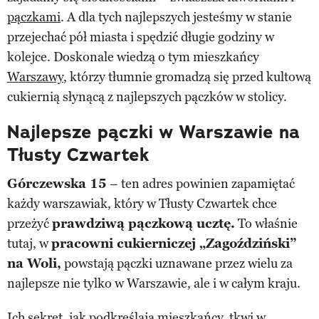
pączkami
. A dla tych najlepszych jesteśmy w stanie
przejechać pół miasta i spędzić długie godziny w
kolejce. Doskonale wiedzą o tym mieszkańcy
Warszawy
, którzy tłumnie gromadzą się przed kultową
cukiernią słynącą z najlepszych pączków w stolicy.
Najlepsze pączki w Warszawie na
Tłusty Czwartek
Górczewska 15
– ten adres powinien zapamiętać
każdy warszawiak, który w Tłusty Czwartek chce
przeżyć
prawdziwą pączkową ucztę.
To właśnie
tutaj, w
pracowni cukierniczej „Zagoździński”
na Woli,
powstają pączki uznawane przez wielu za
najlepsze nie tylko w Warszawie, ale i w całym kraju.
Ich sekret, jak podkreślają mieszkańcy, tkwi w