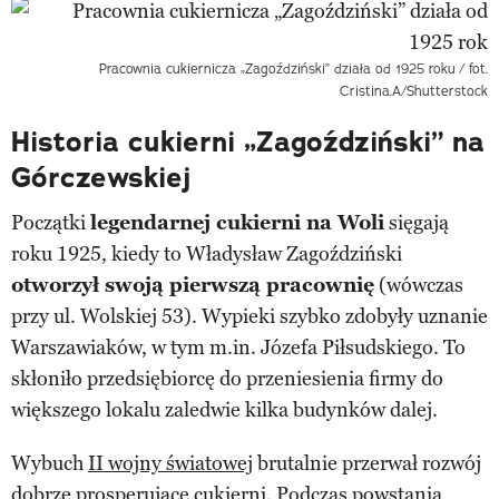
Pracownia cukiernicza „Zagoździński” działa od 1925 roku
/ fot.
Cristina.A/Shutterstock
Historia cukierni „Zagoździński” na
Górczewskiej
Początki
legendarnej cukierni na Woli
sięgają
roku 1925, kiedy to Władysław Zagoździński
otworzył swoją pierwszą pracownię
(wówczas
przy ul. Wolskiej 53). Wypieki szybko zdobyły uznanie
Warszawiaków, w tym m.in. Józefa Piłsudskiego. To
skłoniło przedsiębiorcę do przeniesienia firmy do
większego lokalu zaledwie kilka budynków dalej.
Wybuch
II wojny światowej
brutalnie przerwał rozwój
dobrze prosperujące cukierni. Podczas powstania