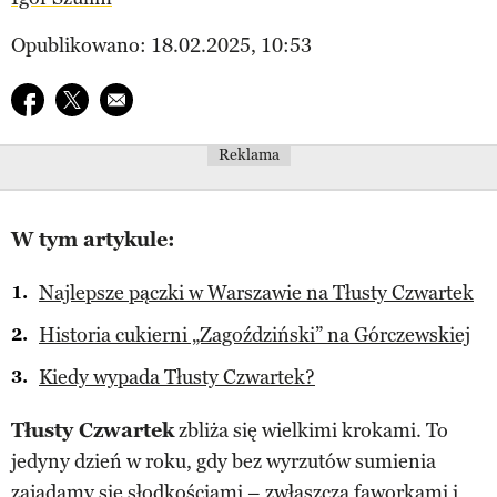
Opublikowano: 18.02.2025, 10:53
Udostępnij na facebook
Udostępnij na twitter
E-mail do przyjaciela
Reklama
W tym artykule:
Najlepsze pączki w Warszawie na Tłusty Czwartek
Historia cukierni „Zagoździński” na Górczewskiej
Kiedy wypada Tłusty Czwartek?
Tłusty Czwartek
zbliża się wielkimi krokami. To
jedyny dzień w roku, gdy bez wyrzutów sumienia
zajadamy się słodkościami – zwłaszcza faworkami i