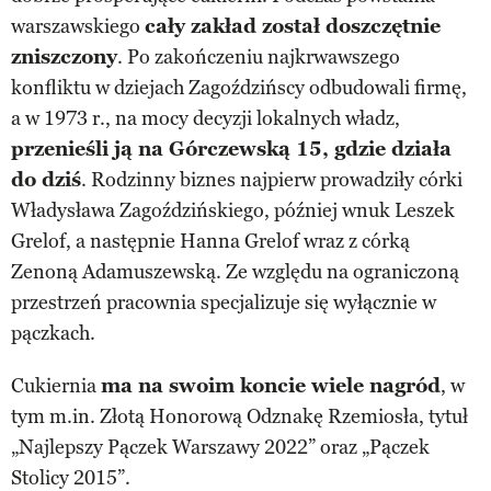
warszawskiego
cały zakład został doszczętnie
zniszczony
. Po zakończeniu najkrwawszego
konfliktu w dziejach Zagoździńscy odbudowali firmę,
a w 1973 r., na mocy decyzji lokalnych władz,
przenieśli ją na Górczewską 15, gdzie działa
do dziś
. Rodzinny biznes najpierw prowadziły córki
Władysława Zagoździńskiego, później wnuk Leszek
Grelof, a następnie Hanna Grelof wraz z córką
Zenoną Adamuszewską. Ze względu na ograniczoną
przestrzeń pracownia specjalizuje się wyłącznie w
pączkach.
Cukiernia
ma na swoim koncie wiele nagród
, w
tym m.in. Złotą Honorową Odznakę Rzemiosła, tytuł
„Najlepszy Pączek Warszawy 2022” oraz „Pączek
Stolicy 2015”.