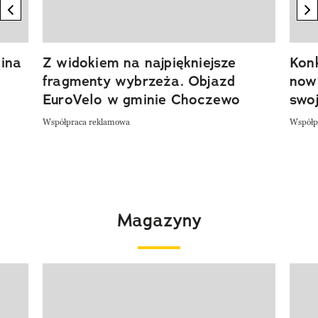
previous element
n
ina
Z widokiem na najpiękniejsze
Kon
fragmenty wybrzeża. Objazd
now
EuroVelo w gminie Choczewo
swoj
Współpraca reklamowa
Współp
Magazyny
Pokazywanie elementu 1 z 4