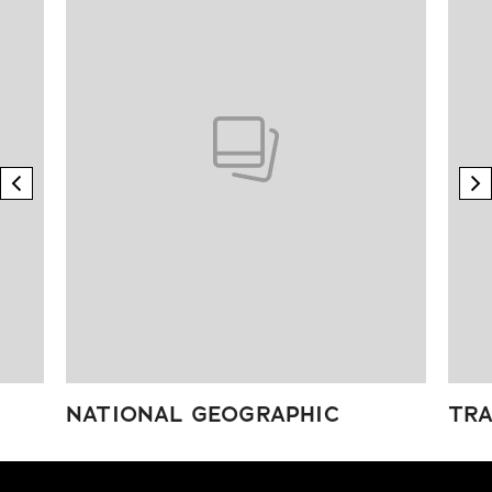
previous element
n
NATIONAL GEOGRAPHIC
TRA