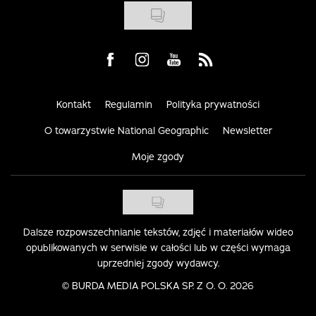
Visit us on Facebook
Visit us on Instagram
Visit us on Youtube
Visit us on Rss
Kontakt
Regulamin
Polityka prywatności
O towarzystwie National Geographic
Newsletter
Moje zgody
Dalsze rozpowszechnianie tekstów, zdjęć i materiałów wideo
opublikowanych w serwisie w całości lub w części wymaga
uprzedniej zgody wydawcy.
©
BURDA MEDIA POLSKA SP. Z O. O. 2026