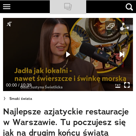
Skip
to
NATIONAL GEOGRAPHIC
main
content
TRAVELER
PODCASTY
Sklep
Newsletter
00:00 / 10:39
Cuda Polski
Smaki świata
Wielki Konkurs Fotograficzny
Najlepsze azjatyckie restauracje
Trendbook Podróżniczy
w Warszawie. Tu poczujesz się
Polecane
jak na drugim końcu świata