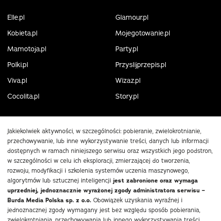
Elle.pl
Glamour.pl
Kobieta.pl
Mojegotowanie.pl
Mamotoja.pl
Party.pl
Polki.pl
Przyslijprzepis.pl
Viva.pl
Wizaz.pl
Cocolita.pl
Story.pl
Jakiekolwiek aktywności, w szczególności: pobieranie, zwielokrotnianie,
przechowywanie, lub inne wykorzystywanie treści, danych lub informacji
dostępnych w ramach niniejszego serwisu oraz wszystkich jego podstron,
w szczególności w celu ich eksploracji, zmierzającej do tworzenia,
rozwoju, modyfikacji i szkolenia systemów uczenia maszynowego,
algorytmów lub sztucznej inteligencji
jest zabronione oraz wymaga
uprzedniej, jednoznacznie wyrażonej zgody administratora serwisu –
Burda Media Polska sp. z o.o.
Obowiązek uzyskania wyraźnej i
jednoznacznej zgody wymagany jest bez względu sposób pobierania,
zwielokrotniania, przechowywania lub innego wykorzystywania treści,