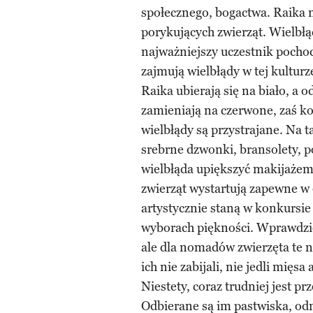
społecznego, bogactwa. Raika n
porykujących zwierząt. Wielbłąd
najważniejszy uczestnik pocho
zajmują wielbłądy w tej kulturz
Raika ubierają się na biało, a
zamieniają na czerwone, zaś kob
wielbłądy są przystrajane. Na 
srebrne dzwonki, bransolety, 
wielbłąda upiększyć makijażem
zwierząt wystartują zapewne w
artystycznie staną w konkursi
wyborach piękności. Wprawdzie
ale dla nomadów zwierzęta te n
ich nie zabijali, nie jedli mięs
Niestety, coraz trudniej jest 
Odbierane są im pastwiska, odm