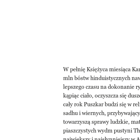
W pełnię Księżyca miesiąca Kar
mln bóstw hinduistycznych naw
lepszego czasu na dokonanie ry
kąpiąc ciało, oczyszcza się dus
cały rok Puszkar budzi się w re
sadhu i wiernych, przybywając
towarzyszą sprawy ludzkie, mate
piaszczystych wydm pustyni Tha
największy i najsłynniejszy w A