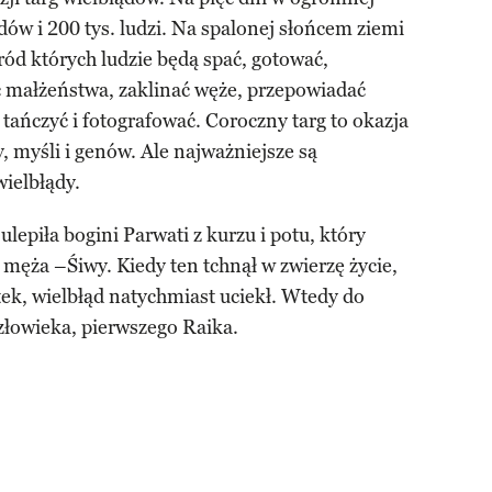
dów i 200 tys. ludzi. Na spalonej słońcem ziemi
ód których ludzie będą spać, gotować,
 małżeństwa, zaklinać węże, przepowiadać
 tańczyć i fotografować. Coroczny targ to okazja
, myśli i genów. Ale najważniejsze są
wielbłądy.
epiła bogini Parwati z kurzu i potu, który
męża –Śiwy. Kiedy ten tchnął w zwierzę życie,
tek, wielbłąd natychmiast uciekł. Wtedy do
złowieka, pierwszego Raika.