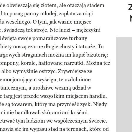
ie obwieszają się złotem, ale otaczają stadem
 to posag panny młodej, zapłata za nią i
du weselnego. O tym, jak ważne miejsce
e, świadczą też stroje. Nie ludzi – mężczyźni
 od święta swoje pomarańczowe turbany
iety noszą czarne długie chusty i tatuaże. To
Pokazy
targowych straganach można im kupić biżuterię:
pompony, korale, haftowane narzutki. Można też
 albo wymyślnie ostrzyc. Zrywniejsze ze
 emocjonującym wyścigu, te uzdolnione
e tanecznym, a urodziwe wezmą udział w
 targ jest przede wszystkim miejscem handlu,
ie są towarem, który ma przynieść zysk. Nigdy
a ani nie handlowali skórami ani kośćmi.
przetrwać tym ludziom we współczesnym świecie.
awia się im wypasu stad na terenach, które od