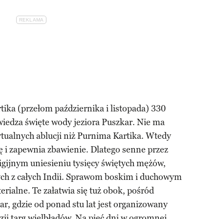
tika (przełom października i listopada) 330
iedza święte wody jeziora Puszkar. Nie ma
tualnych ablucji niż Purnima Kartika. Wtedy
zę i zapewnia zbawienie. Dlatego senne przez
ligijnym uniesieniu tysięcy świętych mężów,
ych z całych Indii. Sprawom boskim i duchowym
rialne. Te załatwia się tuż obok, pośród
r, gdzie od ponad stu lat jest organizowany
zji targ wielbłądów. Na pięć dni w ogromnej