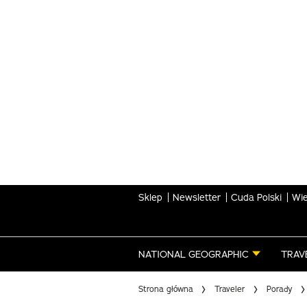
Skip
to
main
content
Sklep
Newsletter
Cuda Polski
Wie
NATIONAL GEOGRAPHIC
TRAV
Strona główna
Traveler
Porady