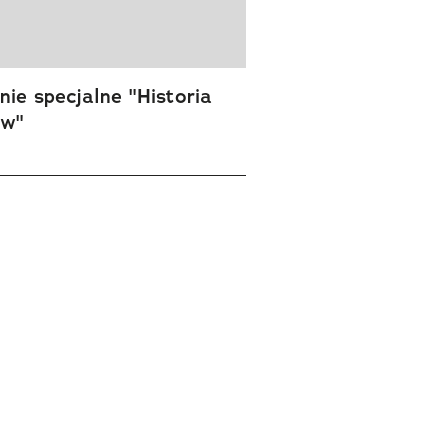
ie specjalne "Historia
ów"