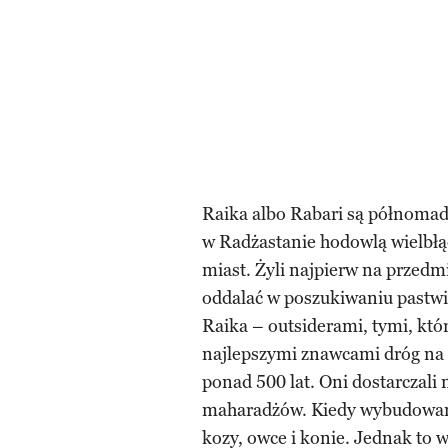
Raika albo Rabari są półnomady
w Radżastanie hodowlą wielbłą
miast. Żyli najpierw na przedmie
oddalać w poszukiwaniu pastwi
Raika – outsiderami, tymi, którz
najlepszymi znawcami dróg na 
ponad 500 lat. Oni dostarczali 
maharadżów. Kiedy wybudowano 
kozy, owce i konie. Jednak to w