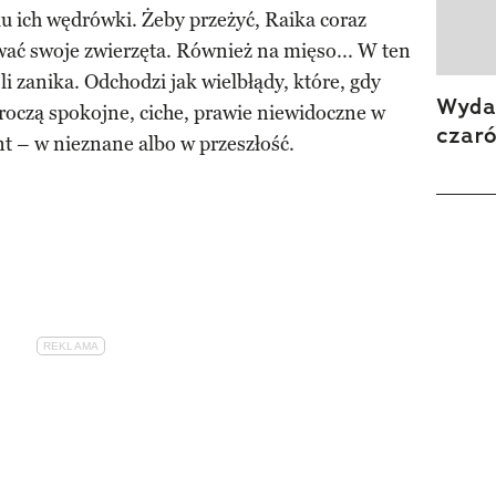
u ich wędrówki. Żeby przeżyć, Raika coraz
wać swoje zwierzęta. Również na mięso... W ten
zanika. Odchodzi jak wielbłądy, które, gdy
Wydan
kroczą spokojne, ciche, prawie niewidoczne w
czar
nt – w nieznane albo w przeszłość.