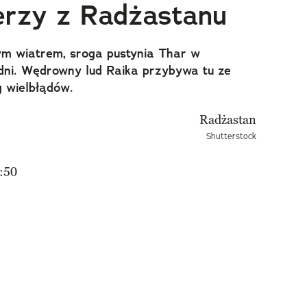
derzy z Radżastanu
m wiatrem, sroga pustynia Thar w
dni. Wędrowny lud Raika przybywa tu ze
g wielbłądów.
Shutterstock
:50