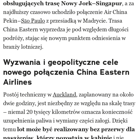
obsługujących trasę Nowy Jork–Singapur
, a za
najdłuższy czasowo uchodziło połączenie Air China
Pekin–
São Paulo
z przesiadką w Madrycie. Trasa
China Eastern wyprzedza je pod względem długości
podróży, stając się nowym punktem odniesienia w
branży lotniczej.
Wyzwania i geopolityczne cele
nowego połączenia China Eastern
Airlines
Postój techniczny w
Auckland
, zaplanowany na około
dwie godziny, jest niezbędny ze względu na skalę trasy
– niemal 20 tysięcy kilometrów oznacza konieczność
uzupełnienia paliwa i wymiany części załogi. Dzięki
temu
lot może być realizowany bez przerwy dla
pasażerów, którzy pozostają w kabinie
i nie