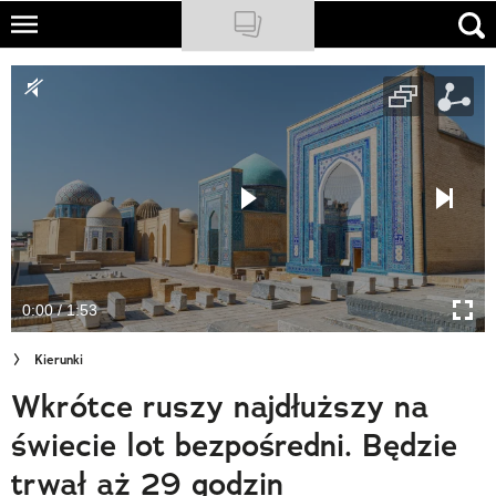
Skip
to
NATIONAL GEOGRAPHIC
main
content
TRAVELER
PODCASTY
Sklep
Newsletter
0:00 / 1:53
Cuda Polski
Kierunki
Wielki Konkurs Fotograficzny
Wkrótce ruszy najdłuższy na
Trendbook Podróżniczy
świecie lot bezpośredni. Będzie
Polecane
trwał aż 29 godzin