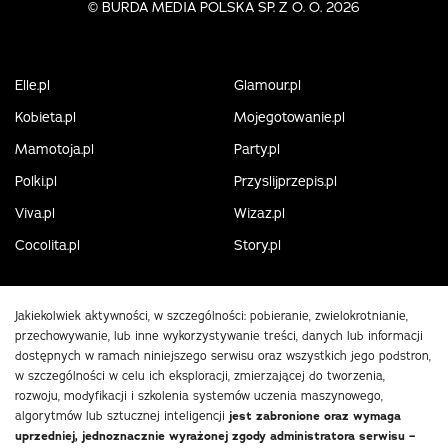
©
BURDA MEDIA POLSKA SP. Z O. O. 2026
Elle.pl
Glamour.pl
Kobieta.pl
Mojegotowanie.pl
Mamotoja.pl
Party.pl
Polki.pl
Przyslijprzepis.pl
Viva.pl
Wizaz.pl
Cocolita.pl
Story.pl
Jakiekolwiek aktywności, w szczególności: pobieranie, zwielokrotnianie,
przechowywanie, lub inne wykorzystywanie treści, danych lub informacji
dostępnych w ramach niniejszego serwisu oraz wszystkich jego podstron,
w szczególności w celu ich eksploracji, zmierzającej do tworzenia,
rozwoju, modyfikacji i szkolenia systemów uczenia maszynowego,
algorytmów lub sztucznej inteligencji
jest zabronione oraz wymaga
uprzedniej, jednoznacznie wyrażonej zgody administratora serwisu –