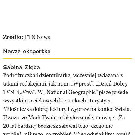
Źródło:
FTN News
Nasza ekspertka
Sabina Zięba
Podróżniczka i dziennikarka, wcześniej związana z
takimi redakcjami, jak m.in. „Wprost”, „Dzień Dobry
TVN” i „Viva”. W „National Geographic” pisze przede
wszystkim o ciekawych kierunkach i turystyce.
Miłośniczka dobrej lektury i wypraw na koniec świata.
Uważa, że Mark Twain miał słuszność, mówiąc: „Za
20 lat bardziej będziesz żałował tego, czego nie
zrobiłeś, niż tego, co zrobiłeś. Więc odwiąż liny, opuść