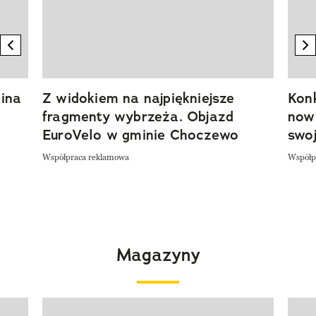
previous element
n
ina
Z widokiem na najpiękniejsze
Kon
fragmenty wybrzeża. Objazd
now
EuroVelo w gminie Choczewo
swoj
Współpraca reklamowa
Współp
Magazyny