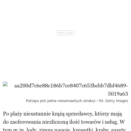
Pattaya jest pełna niesamowitych atrakcji / fot. Getty Images
Po plaży nieustannie krążą sprzedawcy, którzy mają
do zaoferowania niezliczoną ilość towarów i usług. W
tym m.in. lody, zimne napoje, krewetki, kraby, gazety,