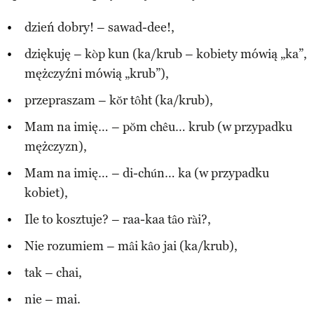
dzień dobry! – sawad-dee!,
dziękuję – kòp kun (ka/krub – kobiety mówią „ka”,
mężczyźni mówią „krub”),
przepraszam – kŏr tôht (ka/krub),
Mam na imię… – pŏm chêu… krub (w przypadku
mężczyzn),
Mam na imię… – di-chún… ka (w przypadku
kobiet),
Ile to kosztuje? – raa-kaa tâo rài?,
Nie rozumiem – mâi kâo jai (ka/krub),
tak – chai,
nie – mai.