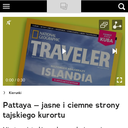
Skip
to
NATIONAL GEOGRAPHIC
main
content
TRAVELER
PODCASTY
Sklep
Newsletter
0:00 / 0:30
Cuda Polski
Kierunki
Wielki Konkurs Fotograficzny
Pattaya – jasne i ciemne strony
Trendbook Podróżniczy
tajskiego kurortu
Polecane