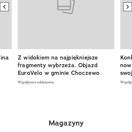
previous element
n
ina
Z widokiem na najpiękniejsze
Kon
fragmenty wybrzeża. Objazd
now
EuroVelo w gminie Choczewo
swoj
Współpraca reklamowa
Współp
Magazyny