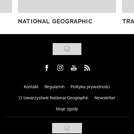
NATIONAL GEOGRAPHIC
TRA
Visit us on Facebook
Visit us on Instagram
Visit us on Youtube
Visit us on Rss
Kontakt
Regulamin
Polityka prywatności
O towarzystwie National Geographic
Newsletter
Moje zgody