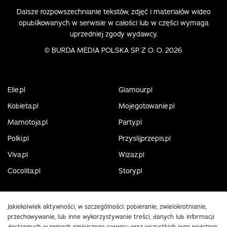
Dalsze rozpowszechnianie tekstów, zdjęć i materiałów wideo
opublikowanych w serwisie w całości lub w części wymaga
uprzedniej zgody wydawcy.
©
BURDA MEDIA POLSKA SP. Z O. O. 2026
Elle.pl
Glamour.pl
Kobieta.pl
Mojegotowanie.pl
Mamotoja.pl
Party.pl
Polki.pl
Przyslijprzepis.pl
Viva.pl
Wizaz.pl
Cocolita.pl
Story.pl
Jakiekolwiek aktywności, w szczególności: pobieranie, zwielokrotnianie,
przechowywanie, lub inne wykorzystywanie treści, danych lub informacji
dostępnych w ramach niniejszego serwisu oraz wszystkich jego podstron,