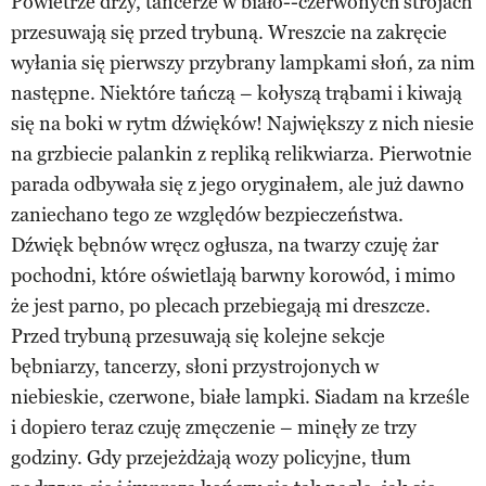
Powietrze drży, tancerze w biało--czerwonych strojach
przesuwają się przed trybuną. Wreszcie na zakręcie
wyłania się pierwszy przybrany lampkami słoń, za nim
następne. Niektóre tańczą – kołyszą trąbami i kiwają
się na boki w rytm dźwięków! Największy z nich niesie
na grzbiecie palankin z repliką relikwiarza. Pierwotnie
parada odbywała się z jego oryginałem, ale już dawno
zaniechano tego ze względów bezpieczeństwa.
Dźwięk bębnów wręcz ogłusza, na twarzy czuję żar
pochodni, które oświetlają barwny korowód, i mimo
że jest parno, po plecach przebiegają mi dreszcze.
Przed trybuną przesuwają się kolejne sekcje
bębniarzy, tancerzy, słoni przystrojonych w
niebieskie, czerwone, białe lampki. Siadam na krześle
i dopiero teraz czuję zmęczenie – minęły ze trzy
godziny. Gdy przejeżdżają wozy policyjne, tłum