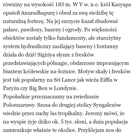
równiny na wysokość 183 m. W V w. n.e. król Kasyapa
opuścił Anuradhapurę i obrał za swą siedzibę tę
naturalną fortecę. Na jej szczycie kazał zbudować
pałace, pawilony, baseny i ogrody. Po większości
obiektów zostały tylko fundamenty, ale starożytny
system hydrauliczny zasilający baseny i fontanny
działa do dziś! Sigiriya słynie z fresków
przedstawiających półnagie, obdarzone imponującym
biustem królewskie na-łożnice. Motyw skały i fresków
jest tak popularny na Sri Lance jak wieża Eiffla w
Paryżu czy Big Ben w Londynie.
Popołudnie przeznaczamy na zwiedzanie
Polonnaruwy. Szosa do drugiej stolicy Syngalezów
wiedzie przez suchy las tropikalny. Jeremy mówi, że
na wyspie żyje dziko ok. 5 tys. słoni, a duża populacja
zamieszkuje właśnie te okolice. Przyklejam nos do