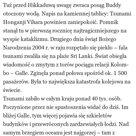
Tuż przed Hikkaduwą uwagę zwraca posąg Buddy
otoczony wodą. Napis na kamiennej tablicy: Tsunami
Honganji Vihara powinien zaniepokoić. Pomnik
stanął tu w pierwszą rocznicę najtragiczniejszego na
wyspie kataklizmu. Drugiego dnia świąt Bożego
Narodzenia 2004 r. w raju rozpętało się piekło – fala
tsunami zwaliła się na plaże Sri Lanki. Świat obiegła
wiadomość o zmytym z torów pociągu relacji Kolom-
bo – Galle. Zginęła ponad połowa spośród ok. 1 500
pasażerów. Była to największa katastrofa kolejowa na
świecie.
Tsunami zabiło w całym kraju ponad 40 tys. osób.
Poczynione przez nie spustoszenia widać do dziś. Im
bliżej Galle, tym więcej pojawia się szkieletów
budynków i przewróconych zardzewiałych łodzi. Nad
samym brzegiem oceanu jest najgorzej – tam z