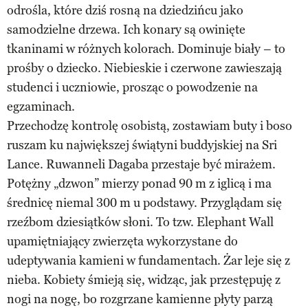
odrośla, które dziś rosną na dziedzińcu jako
samodzielne drzewa. Ich konary są owinięte
tkaninami w różnych kolorach. Dominuje biały – to
prośby o dziecko. Niebieskie i czerwone zawieszają
studenci i uczniowie, prosząc o powodzenie na
egzaminach.
Przechodzę kontrolę osobistą, zostawiam buty i boso
ruszam ku największej świątyni buddyjskiej na Sri
Lance. Ruwanneli Dagaba przestaje być mirażem.
Potężny „dzwon” mierzy ponad 90 m z iglicą i ma
średnicę niemal 300 m u podstawy. Przyglądam się
rzeźbom dziesiątków słoni. To tzw. Elephant Wall
upamiętniający zwierzęta wykorzystane do
udeptywania kamieni w fundamentach. Żar leje się z
nieba. Kobiety śmieją się, widząc, jak przestępuję z
nogi na nogę, bo rozgrzane kamienne płyty parzą