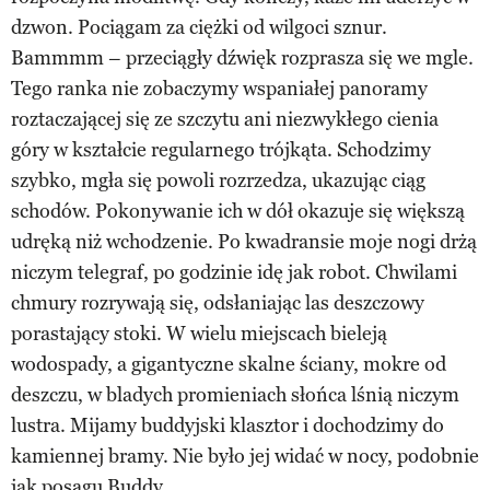
dzwon. Pociągam za ciężki od wilgoci sznur.
Bammmm – przeciągły dźwięk rozprasza się we mgle.
Tego ranka nie zobaczymy wspaniałej panoramy
roztaczającej się ze szczytu ani niezwykłego cienia
góry w kształcie regularnego trójkąta. Schodzimy
szybko, mgła się powoli rozrzedza, ukazując ciąg
schodów. Pokonywanie ich w dół okazuje się większą
udręką niż wchodzenie. Po kwadransie moje nogi drżą
niczym telegraf, po godzinie idę jak robot. Chwilami
chmury rozrywają się, odsłaniając las deszczowy
porastający stoki. W wielu miejscach bieleją
wodospady, a gigantyczne skalne ściany, mokre od
deszczu, w bladych promieniach słońca lśnią niczym
lustra. Mijamy buddyjski klasztor i dochodzimy do
kamiennej bramy. Nie było jej widać w nocy, podobnie
jak posągu Buddy.