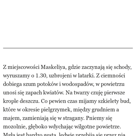
Z miejscowości Maskeliya, gdzie zaczynają się schody,
wyruszamy o 1.30, uzbrojeni w latarki. Z ciemności
dobiega szum potoków i wodospadów, w powietrzu
unosi się zapach kwiatów. Na twarzy czuję pierwsze
krople deszczu. Co pewien czas mijamy szkielety bud,
które w okresie pielgrzymek, między grudniem a
majem, zamieniają się w stragany. Pniemy się
mozolnie, głęboko wdychając wilgotne powietrze.
Mgła jest bardzo gęsta, ledwie przebija się przez nią