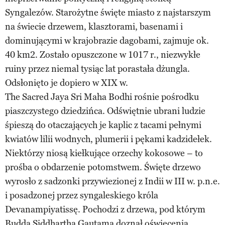
Syngalezów. Starożytne święte miasto z najstarszym
na świecie drzewem, klasztorami, basenami i
dominującymi w krajobrazie dagobami, zajmuje ok.
40 km2. Zostało opuszczone w 1017 r., niezwykłe
ruiny przez niemal tysiąc lat porastała dżungla.
Odsłonięto je dopiero w XIX w.
The Sacred Jaya Sri Maha Bodhi rośnie pośrodku
piaszczystego dziedzińca. Odświętnie ubrani ludzie
śpieszą do otaczających je kaplic z tacami pełnymi
kwiatów lilii wodnych, plumerii i pękami kadzidełek.
Niektórzy niosą kiełkujące orzechy kokosowe – to
prośba o obdarzenie potomstwem. Święte drzewo
wyrosło z sadzonki przywiezionej z Indii w III w. p.n.e.
i posadzonej przez syngaleskiego króla
Devanampiyatissę. Pochodzi z drzewa, pod którym
Budda Siddhartha Gautama doznał oświecenia.