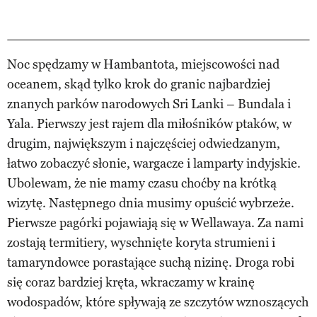
Noc spędzamy w Hambantota, miejscowości nad
oceanem, skąd tylko krok do granic najbardziej
znanych parków narodowych Sri Lanki – Bundala i
Yala. Pierwszy jest rajem dla miłośników ptaków, w
drugim, największym i najczęściej odwiedzanym,
łatwo zobaczyć słonie, wargacze i lamparty indyjskie.
Ubolewam, że nie mamy czasu choćby na krótką
wizytę. Następnego dnia musimy opuścić wybrzeże.
Pierwsze pagórki pojawiają się w Wellawaya. Za nami
zostają termitiery, wyschnięte koryta strumieni i
tamaryndowce porastające suchą nizinę. Droga robi
się coraz bardziej kręta, wkraczamy w krainę
wodospadów, które spływają ze szczytów wznoszących