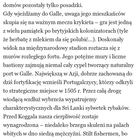
domów pozostały tylko posadzki.
Gdy wjeżdżamy do Galle, uwaga jego mieszkańców
skupia się na ważnym meczu krykieta – gra jest jedną
z wielu pamiątek po brytyjskich kolonizatorach (tyle
że herbatę z mlekiem da się polubić...). Doskonały
widok na międzynarodowy stadion roztacza się z
murów rozległego fortu. Jego potężne mury i liczne
bastiony zajmują niemal cały cypel tworzący naturalny
port w Galle. Największą w Azji, dobrze zachowaną do
dziś fortyfikację wznieśli Portugalczycy, którzy odkryli
to strategiczne miejsce w 1505 r. Przez całą drogę
wiodącą wzdłuż wybrzeża wypatrujemy
charakterystycznych dla Sri Lanki sylwetek rybaków.
Przed Koggala nasza cierpliwość zostaje
wynagrodzona – niedaleko brzegu skuleni na palach
wbitych w dno siedzą mężczyźni. Stilt fishermen, bo