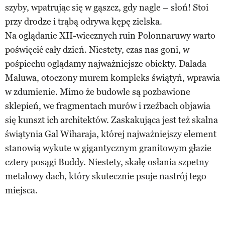
szyby, wpatrując się w gąszcz, gdy nagle – słoń! Stoi
przy drodze i trąbą odrywa kępę zielska.
Na oglądanie XII-wiecznych ruin Polonnaruwy warto
poświęcić cały dzień. Niestety, czas nas goni, w
pośpiechu oglądamy najważniejsze obiekty. Dalada
Maluwa, otoczony murem kompleks świątyń, wprawia
w zdumienie. Mimo że budowle są pozbawione
sklepień, we fragmentach murów i rzeźbach objawia
się kunszt ich architektów. Zaskakująca jest też skalna
świątynia Gal Wiharaja, której najważniejszy element
stanowią wykute w gigantycznym granitowym głazie
cztery posągi Buddy. Niestety, skałę osłania szpetny
metalowy dach, który skutecznie psuje nastrój tego
miejsca.