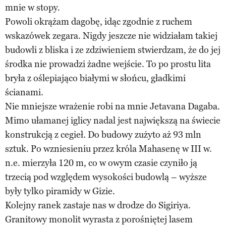
mnie w stopy.
Powoli okrążam dagobę, idąc zgodnie z ruchem
wskazówek zegara. Nigdy jeszcze nie widziałam takiej
budowli z bliska i ze zdziwieniem stwierdzam, że do jej
środka nie prowadzi żadne wejście. To po prostu lita
bryła z oślepiająco białymi w słońcu, gładkimi
ścianami.
Nie mniejsze wrażenie robi na mnie Jetavana Dagaba.
Mimo ułamanej iglicy nadal jest największą na świecie
konstrukcją z cegieł. Do budowy zużyto aż 93 mln
sztuk. Po wzniesieniu przez króla Mahasenę w III w.
n.e. mierzyła 120 m, co w owym czasie czyniło ją
trzecią pod względem wysokości budowlą – wyższe
były tylko piramidy w Gizie.
Kolejny ranek zastaje nas w drodze do Sigiriya.
Granitowy monolit wyrasta z porośniętej lasem