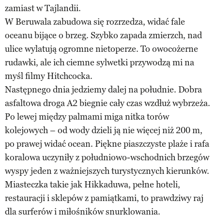
zamiast w Tajlandii.
W Beruwala zabudowa się rozrzedza, widać fale
oceanu bijące o brzeg. Szybko zapada zmierzch, nad
ulice wylatują ogromne nietoperze. To owocożerne
rudawki, ale ich ciemne sylwetki przywodzą mi na
myśl filmy Hitchcocka.
Następnego dnia jedziemy dalej na południe. Dobra
asfaltowa droga A2 biegnie cały czas wzdłuż wybrzeża.
Po lewej między palmami miga nitka torów
kolejowych – od wody dzieli ją nie więcej niż 200 m,
po prawej widać ocean. Piękne piaszczyste plaże i rafa
koralowa uczyniły z południowo-wschodnich brzegów
wyspy jeden z ważniejszych turystycznych kierunków.
Miasteczka takie jak Hikkaduwa, pełne hoteli,
restauracji i sklepów z pamiątkami, to prawdziwy raj
dla surferów i miłośników snurklowania.