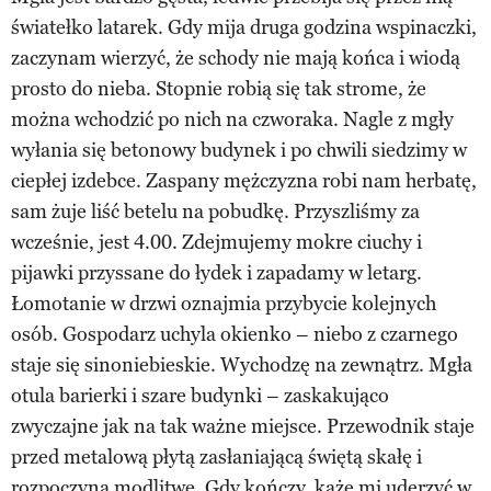
światełko latarek. Gdy mija druga godzina wspinaczki,
zaczynam wierzyć, że schody nie mają końca i wiodą
prosto do nieba. Stopnie robią się tak strome, że
można wchodzić po nich na czworaka. Nagle z mgły
wyłania się betonowy budynek i po chwili siedzimy w
ciepłej izdebce. Zaspany mężczyzna robi nam herbatę,
sam żuje liść betelu na pobudkę. Przyszliśmy za
wcześnie, jest 4.00. Zdejmujemy mokre ciuchy i
pijawki przyssane do łydek i zapadamy w letarg.
Łomotanie w drzwi oznajmia przybycie kolejnych
osób. Gospodarz uchyla okienko – niebo z czarnego
staje się sinoniebieskie. Wychodzę na zewnątrz. Mgła
otula barierki i szare budynki – zaskakująco
zwyczajne jak na tak ważne miejsce. Przewodnik staje
przed metalową płytą zasłaniającą świętą skałę i
rozpoczyna modlitwę. Gdy kończy, każe mi uderzyć w