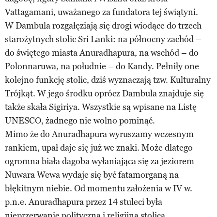
Vattagamani, uważanego za fundatora tej świątyni.
W Dambula rozgałęziają się drogi wiodące do trzech
starożytnych stolic Sri Lanki: na północny zachód –
do świętego miasta Anuradhapura, na wschód – do
Polonnaruwa, na południe – do Kandy. Pełniły one
kolejno funkcję stolic, dziś wyznaczają tzw. Kulturalny
Trójkąt. W jego środku oprócz Dambula znajduje się
także skała Sigiriya. Wszystkie są wpisane na Listę
UNESCO, żadnego nie wolno pominąć.
Mimo że do Anuradhapura wyruszamy wczesnym
rankiem, upał daje się już we znaki. Może dlatego
ogromna biała dagoba wyłaniająca się za jeziorem
Nuwara Wewa wydaje się być fatamorganą na
błękitnym niebie. Od momentu założenia w IV w.
p.n.e. Anuradhapura przez 14 stuleci była
nieprzerwanie polityczną i religijną stolicą