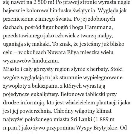
się nawet na 2 500 m! Po prawej stronie wyrasta nagle
bajecznie kolorowa hinduska świątynia. Wygląda jak
przeniesiona z innego świata. Po jej zdobionych
dachach, pośród figur bogiń i boga Hanumana,
przedstawianego jako człowiek z twarzą małpy,
uganiają się makaki. To znak, że jesteśmy już blisko
celu – w okolicach Nuwara Eliya mieszka wielu
wyznawców hinduizmu.
Miasto i cały górzysty region słynie z herbaty. Stoki
wzgórz wyglądają tu jak starannie wypielęgnowane
żywopłoty z bukszpanu, z których wyrastają
pojedyncze eukaliptusy. Betonowe tabliczki przy
drodze informują, kto jest właścicielem plantacji i jaka
jest jej powierzchnia. Chłodny wilgotny klimat
najwyżej położonego miasta Sri Lanki (1 889 m
n.p.m.) jako żywo przypomina Wyspy Brytyjskie. Od