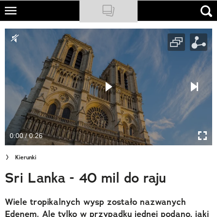
Skip
to
NATIONAL GEOGRAPHIC
main
content
TRAVELER
PODCASTY
Sklep
Newsletter
0:00 / 0:26
Cuda Polski
Kierunki
Wielki Konkurs Fotograficzny
Sri Lanka - 40 mil do raju
Trendbook Podróżniczy
Wiele tropikalnych wysp zostało nazwanych
Polecane
Edenem. Ale tylko w przypadku jednej podano, jaki