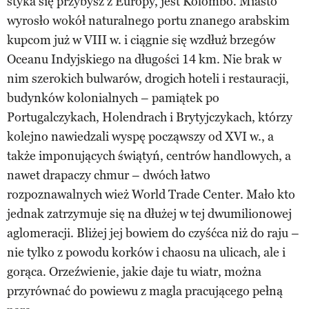
styka się przybysz z Europy, jest Kolombo. Miasto
wyrosło wokół naturalnego portu znanego arabskim
kupcom już w VIII w. i ciągnie się wzdłuż brzegów
Oceanu Indyjskiego na długości 14 km. Nie brak w
nim szerokich bulwarów, drogich hoteli i restauracji,
budynków kolonialnych – pamiątek po
Portugalczykach, Holendrach i Brytyjczykach, którzy
kolejno nawiedzali wyspę począwszy od XVI w., a
także imponujących świątyń, centrów handlowych, a
nawet drapaczy chmur – dwóch łatwo
rozpoznawalnych wież World Trade Center. Mało kto
jednak zatrzymuje się na dłużej w tej dwumilionowej
aglomeracji. Bliżej jej bowiem do czyśćca niż do raju –
nie tylko z powodu korków i chaosu na ulicach, ale i
gorąca. Orzeźwienie, jakie daje tu wiatr, można
przyrównać do powiewu z magla pracującego pełną