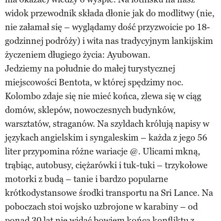
widok przewodnik składa dłonie jak do modlitwy (nie,
nie załamał się – wyglądamy dość przyzwoicie po 18-
godzinnej podróży) i wita nas tradycyjnym lankijskim
życzeniem długiego życia: Ayubowan.
Jedziemy na południe do małej turystycznej
miejscowości Bentota, w której spędzimy noc.
Kolombo zdaje się nie mieć końca, zlewa się w ciąg
domów, sklepów, nowoczesnych budynków,
warsztatów, straganów. Na szyldach królują napisy w
językach angielskim i syngaleskim – każda z jego 56
liter przypomina różne wariacje @. Ulicami mkną,
trąbiąc, autobusy, ciężarówki i tuk-tuki – trzykołowe
motorki z budą – tanie i bardzo popularne
krótkodystansowe środki transportu na Sri Lance. Na
poboczach stoi wojsko uzbrojone w karabiny – od
ponad 30 lat nie widać bowiem końca konfliktu z