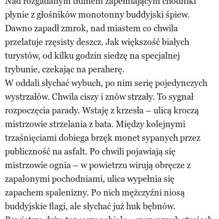
Nad rozgadanym tłumem zapełniającym chodniki
płynie z głośników monotonny buddyjski śpiew.
Dawno zapadł zmrok, nad miastem co chwila
przelatuje rzęsisty deszcz. Jak większość białych
turystów, od kilku godzin siedzę na specjalnej
trybunie, czekając na peraherę.
W oddali słychać wybuch, po nim serię pojedynczych
wystrzałów. Chwila ciszy i znów strzały. To sygnał
rozpoczęcia parady. Wstaję z krzesła – ulicą kroczą
mistrzowie strzelania z bata. Między kolejnymi
trzaśnięciami dobiega brzęk monet sypanych przez
publiczność na asfalt. Po chwili pojawiają się
mistrzowie ognia – w powietrzu wirują obręcze z
zapalonymi pochodniami, ulica wypełnia się
zapachem spalenizny. Po nich mężczyźni niosą
buddyjskie flagi, ale słychać już huk bębnów.