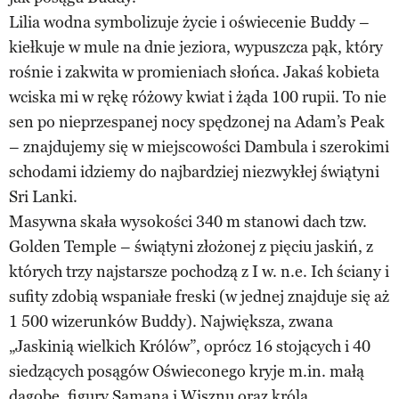
Lilia wodna symbolizuje życie i oświecenie Buddy –
kiełkuje w mule na dnie jeziora, wypuszcza pąk, który
rośnie i zakwita w promieniach słońca. Jakaś kobieta
wciska mi w rękę różowy kwiat i żąda 100 rupii. To nie
sen po nieprzespanej nocy spędzonej na Adam’s Peak
– znajdujemy się w miejscowości Dambula i szerokimi
schodami idziemy do najbardziej niezwykłej świątyni
Sri Lanki.
Masywna skała wysokości 340 m stanowi dach tzw.
Golden Temple – świątyni złożonej z pięciu jaskiń, z
których trzy najstarsze pochodzą z I w. n.e. Ich ściany i
sufity zdobią wspaniałe freski (w jednej znajduje się aż
1 500 wizerunków Buddy). Największa, zwana
„Jaskinią wielkich Królów”, oprócz 16 stojących i 40
siedzących posągów Oświeconego kryje m.in. małą
dagobę, figury Samana i Wisznu oraz króla