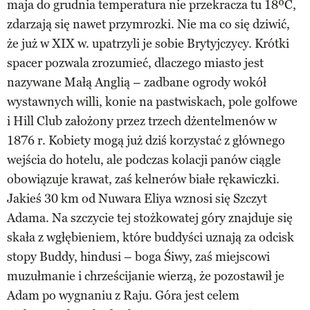
maja do grudnia temperatura nie przekracza tu 18ºC,
zdarzają się nawet przymrozki. Nie ma co się dziwić,
że już w XIX w. upatrzyli je sobie Brytyjczycy. Krótki
spacer pozwala zrozumieć, dlaczego miasto jest
nazywane Małą Anglią – zadbane ogrody wokół
wystawnych willi, konie na pastwiskach, pole golfowe
i Hill Club założony przez trzech dżentelmenów w
1876 r. Kobiety mogą już dziś korzystać z głównego
wejścia do hotelu, ale podczas kolacji panów ciągle
obowiązuje krawat, zaś kelnerów białe rękawiczki.
Jakieś 30 km od Nuwara Eliya wznosi się Szczyt
Adama. Na szczycie tej stożkowatej góry znajduje się
skała z wgłębieniem, które buddyści uznają za odcisk
stopy Buddy, hindusi – boga Śiwy, zaś miejscowi
muzułmanie i chrześcijanie wierzą, że pozostawił je
Adam po wygnaniu z Raju. Góra jest celem