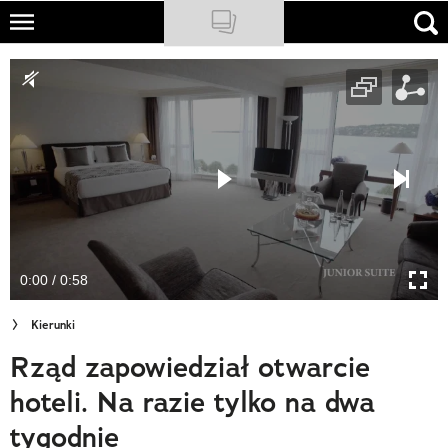
Skip
to
NATIONAL GEOGRAPHIC
main
content
TRAVELER
PODCASTY
Sklep
Newsletter
0:00 / 0:58
Cuda Polski
Kierunki
Wielki Konkurs Fotograficzny
Rząd zapowiedział otwarcie
Trendbook Podróżniczy
hoteli. Na razie tylko na dwa
Polecane
tygodnie