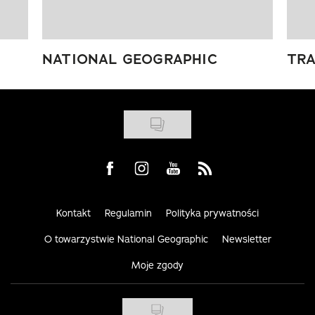
NATIONAL GEOGRAPHIC
TRA
Visit us on Facebook
Visit us on Instagram
Visit us on Youtube
Visit us on Rss
Kontakt
Regulamin
Polityka prywatności
O towarzystwie National Geographic
Newsletter
Moje zgody