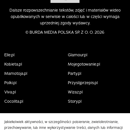
Dalsze rozpowszechnianie tekstów, zdjęć i materiałów wideo
opublikowanych w serwisie w całości lub w części wymaga
uprzedniej zgody wydawcy.
©
BURDA MEDIA POLSKA SP. Z O. O. 2026
Elle.pl
Glamour.pl
Kobieta.pl
Mojegotowanie.pl
Mamotoja.pl
Party.pl
Polki.pl
Przyslijprzepis.pl
Viva.pl
Wizaz.pl
Cocolita.pl
Story.pl
Jakiekolwiek aktywności, w szczególności: pobieranie, zwielokrotnianie,
przechowywanie, lub inne wykorzystywanie treści, danych lub informacji