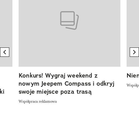
previous element
n
Konkurs! Wygraj weekend z
Niem
nowym Jeepem Compass i odkryj
Współp
ki
swoje miejsce poza trasą
Współpraca reklamowa