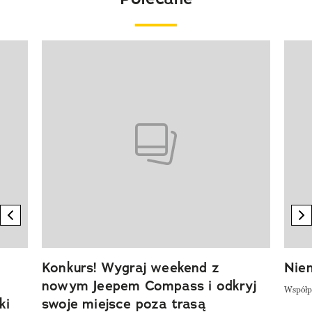
Pokazywanie elementu 1 z 20
previous element
n
Konkurs! Wygraj weekend z
Niem
nowym Jeepem Compass i odkryj
Współp
ki
swoje miejsce poza trasą