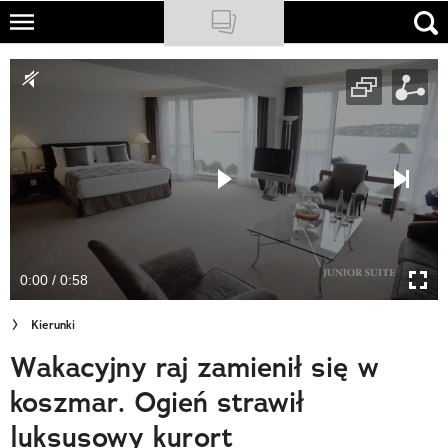
Skip
to
NATIONAL GEOGRAPHIC
main
content
TRAVELER
PODCASTY
Sklep
Newsletter
0:00 / 0:58
Cuda Polski
Kierunki
Wielki Konkurs Fotograficzny
Wakacyjny raj zamienił się w
Trendbook Podróżniczy
koszmar. Ogień strawił
Polecane
luksusowy kurort