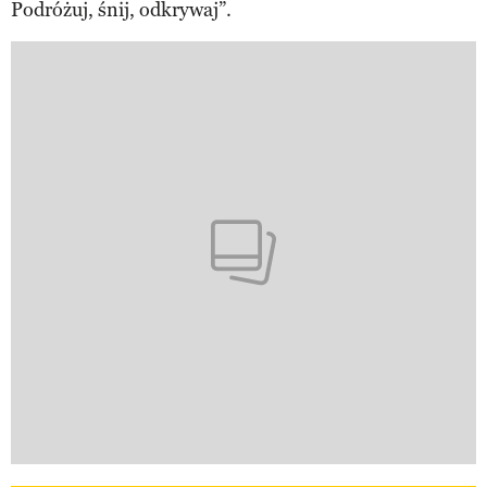
Podróżuj, śnij, odkrywaj”.