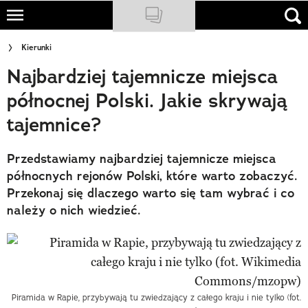
Skip
to
NATIONAL GEOGRAPHIC
Kierunki
main
Najbardziej tajemnicze miejsca
content
TRAVELER
północnej Polski. Jakie skrywają
PODCASTY
tajemnice?
Sklep
Przedstawiamy najbardziej tajemnicze miejsca
Newsletter
północnych rejonów Polski, które warto zobaczyć.
Przekonaj się dlaczego warto się tam wybrać i co
Cuda Polski
należy o nich wiedzieć.
Wielki Konkurs Fotograficzny
Trendbook Podróżniczy
Polecane
Piramida w Rapie, przybywają tu zwiedzający z całego kraju i nie tylko (fot.