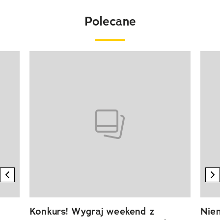
Polecane
Pokazywanie elementu 1 z 20
previous element
n
Konkurs! Wygraj weekend z
Niem