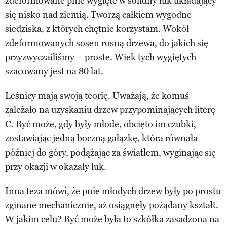
zdeformowane pnie wygięte w solidny łuk układający
się nisko nad ziemią. Tworzą całkiem wygodne
siedziska, z których chętnie korzystam. Wokół
zdeformowanych sosen rosną drzewa, do jakich się
przyzwyczailiśmy – proste. Wiek tych wygiętych
szacowany jest na 80 lat.
Leśnicy mają swoją teorię. Uważają, że komuś
zależało na uzyskaniu drzew przypominających literę
C. Być może, gdy były młode, obcięto im czubki,
zostawiając jedną boczną gałązkę, która równała
później do góry, podążając za światłem, wyginając się
przy okazji w okazały łuk.
Inna teza mówi, że pnie młodych drzew były po prostu
zginane mechanicznie, aż osiągnęły pożądany kształt.
W jakim celu? Być może była to szkółka zasadzona na