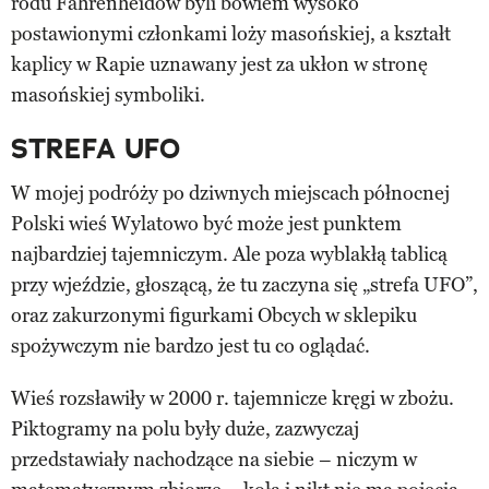
rodu Fahrenheidów byli bowiem wysoko
postawionymi członkami loży masońskiej, a kształt
kaplicy w Rapie uznawany jest za ukłon w stronę
masońskiej symboliki.
STREFA UFO
W mojej podróży po dziwnych miejscach północnej
Polski wieś Wylatowo być może jest punktem
najbardziej tajemniczym. Ale poza wyblakłą tablicą
przy wjeździe, głoszącą, że tu zaczyna się „strefa UFO”,
oraz zakurzonymi figurkami Obcych w sklepiku
spożywczym nie bardzo jest tu co oglądać.
Wieś rozsławiły w 2000 r. tajemnicze kręgi w zbożu.
Piktogramy na polu były duże, zazwyczaj
przedstawiały nachodzące na siebie – niczym w