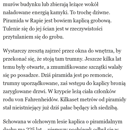
murów budynku lub zbierają leżące wokół
naładowane energią kamyki. To trochę dziwne.
Piramida w Rapie jest bowiem kaplicą grobową.
Tulenie się do jej ścian jest w rzeczywistości
przytulaniem się do grobu.
Wystarczy zresztą zajrzeć przez okna do wnętrza, by
przekonać się, że stoją tam trumny. Jeszcze kilka lat
temu były otwarte, a zmumifikowane szczątki walały
się po posadzce. Dziś piramida jest po remoncie,
trumny uporządkowane, zaś wstępu do kaplicy bronią
zaryglowane drzwi. W krypcie leżą ciała członków
rodu von Fahrenheidów. Kilkaset metrów od piramidy
stał nieistniejący już dziś pałac będący ich siedzibą.
Schowana w olchowym lesie kaplica o piramidalnym
dachu ma 225 lat – pierwszy pochówek odbył się w