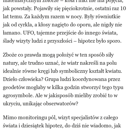
matematycznym zbiorze – koła i nikt nie ma pojęcia,
jak powstały. Pojawiły się pięciokrotnie, ostatni raz 10
lat temu. Za każdym razem w nocy. Były równiutkie
jak od cyrkla, a kłosy nagięto do oporu, ale nigdy nie
łamano. UFO, tajemne przejście do innego świata,
ślady wizyty ludzi z przyszłości – hipotez było sporo.
Zboże co prawda mogą położyć w ten sposób siły
natury, ale trudno uznać, że wiatr nakreśli na polu
idealnie równe kręgi lub symboliczny kształt kwiatu.
Dzieło człowieka? Grupa ludzi koordynowana przez
geodetów mogłaby w kilka godzin stworzyć tego typu
agrosymbole. Ale w jakisposób mieliby zrobić to w
ukryciu, unikając obserwatorów?
Mimo monitoringu pól, wizyt specjalistów z całego
świata i dziesiątek hipotez, do dziś nie wiadomo, jak