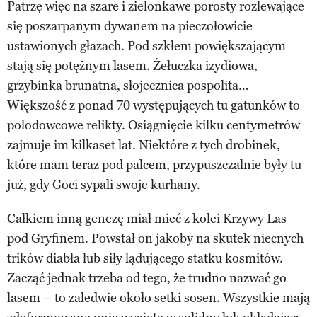
Patrzę więc na szare i zielonkawe porosty rozlewające
się poszarpanym dywanem na pieczołowicie
ustawionych głazach. Pod szkłem powiększającym
stają się potężnym lasem. Żełuczka izydiowa,
grzybinka brunatna, słojecznica pospolita…
Większość z ponad 70 występujących tu gatunków to
polodowcowe relikty. Osiągnięcie kilku centymetrów
zajmuje im kilkaset lat. Niektóre z tych drobinek,
które mam teraz pod palcem, przypuszczalnie były tu
już, gdy Goci sypali swoje kurhany.
Całkiem inną genezę miał mieć z kolei Krzywy Las
pod Gryfinem. Powstał on jakoby na skutek niecnych
trików diabła lub siły lądującego statku kosmitów.
Zacząć jednak trzeba od tego, że trudno nazwać go
lasem – to zaledwie około setki sosen. Wszystkie mają