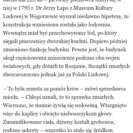
niej w 1795 r. Dr Jerzy Łapo z Muzeum Kultury
Ludowej w Węgorzewie wysnuł niedawno hipotezę, że
konstrukcja wzniesiona została jako lodownia.
Wewnątrz miał być przechowywany lód, po który
sięgali pracownicy dworskiej kuchni. Dopiero później
zmieniono funkcję budynku. Pewne jest, że budynek
uległ częściowemu zniszczeniu podczas obu wojen
światowych, gdy dotarli tu Rosjanie. Szczątki zmarłych
zbezczeszczono jednak już za Polski Ludowej.
– To była zemsta za pomór krów – mówi sprzedawca
miodu. – Chłopi uznali, że to sprawka zmarłych.
Wierzono, że mumie żywią się wołowiną. Wtargnięto
więc do kaplicy i obcięto nieboszczykom głowy.
Zmumifikowane ciała, dziwny kształt grobowca,
rodowe sekrety – wszystko to stało się źródłem