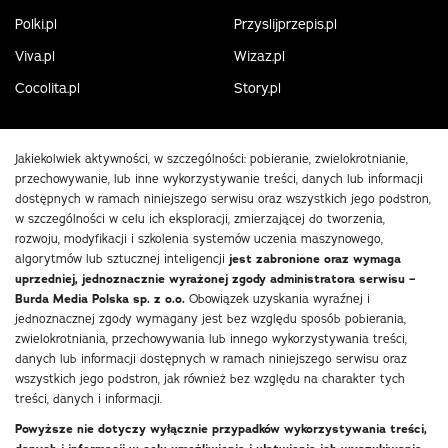
Polki.pl
Przyslijprzepis.pl
Viva.pl
Wizaz.pl
Cocolita.pl
Story.pl
Jakiekolwiek aktywności, w szczególności: pobieranie, zwielokrotnianie,
przechowywanie, lub inne wykorzystywanie treści, danych lub informacji
dostępnych w ramach niniejszego serwisu oraz wszystkich jego podstron,
w szczególności w celu ich eksploracji, zmierzającej do tworzenia,
rozwoju, modyfikacji i szkolenia systemów uczenia maszynowego,
algorytmów lub sztucznej inteligencji
jest zabronione oraz wymaga
uprzedniej, jednoznacznie wyrażonej zgody administratora serwisu –
Burda Media Polska sp. z o.o.
Obowiązek uzyskania wyraźnej i
jednoznacznej zgody wymagany jest bez względu sposób pobierania,
zwielokrotniania, przechowywania lub innego wykorzystywania treści,
danych lub informacji dostępnych w ramach niniejszego serwisu oraz
wszystkich jego podstron, jak również bez względu na charakter tych
treści, danych i informacji.
Powyższe nie dotyczy wyłącznie przypadków wykorzystywania treści,