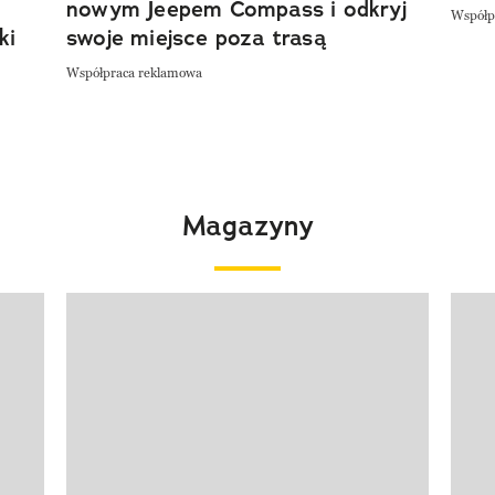
nowym Jeepem Compass i odkryj
Współp
ki
swoje miejsce poza trasą
Współpraca reklamowa
Magazyny
Pokazywanie elementu 1 z 4