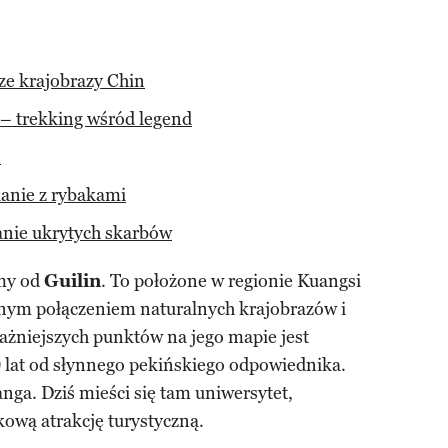
sze krajobrazy Chin
– trekking wśród legend
o
anie z rybakami
anie ukrytych skarbów
my od
Guilin
. To położone w regionie Kuangsi
nym połączeniem naturalnych krajobrazów i
ważniejszych punktów na jego mapie jest
00 lat od słynnego pekińskiego odpowiednika.
anga. Dziś mieści się tam uniwersytet,
ową atrakcję turystyczną.