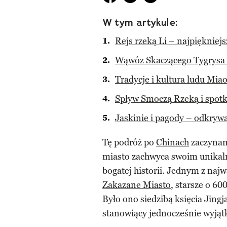
W tym artykule:
Rejs rzeką Li – najpiękniej
Wąwóz Skaczącego Tygrysa 
Tradycje i kultura ludu Mia
Spływ Smoczą Rzeką i spotk
Jaskinie i pagody – odkryw
Tę podróż po
Chinach
zaczyna
miasto zachwyca swoim unikal
bogatej historii. Jednym z naj
Zakazane Miasto
, starsze o 6
Było ono siedzibą księcia Jingj
stanowiący jednocześnie wyjątk