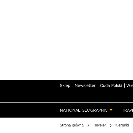
Skip
to
main
content
Sklep
Newsletter
Cuda Polski
Wie
NATIONAL GEOGRAPHIC
TRAV
Strona główna
Traveler
Kierunki