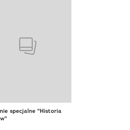
ie specjalne "Historia
ów"