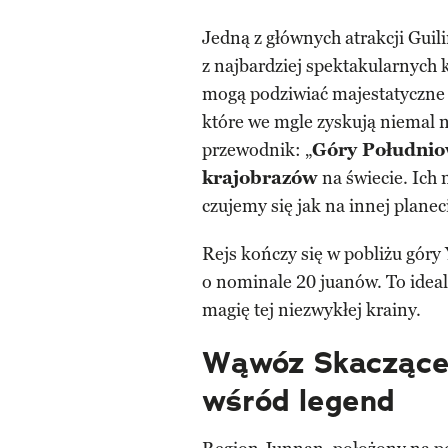
Jedną z głównych atrakcji Guili
z najbardziej spektakularnych 
mogą podziwiać majestatyczne g
które we mgle zyskują niemal n
przewodnik: „
Góry Południow
krajobrazów
na świecie. Ich 
czujemy się jak na innej planec
Rejs kończy się w pobliżu góry
o nominale 20 juanów. To ideal
magię tej niezwykłej krainy.
Wąwóz Skacząceg
wśród legend