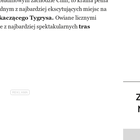
łudniowym zachodzie Chin, to kraina pełna
dnym z najbardziej ekscytujących miejsc na
aczącego Tygrysa.
Owiane licznymi
e z najbardziej spektakularnych
tras
Pokazy