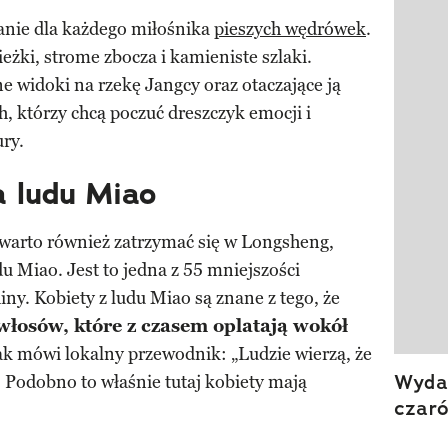
nie dla każdego miłośnika
pieszych wędrówek
.
eżki, strome zbocza i kamieniste szlaki.
 widoki na rzekę Jangcy oraz otaczające ją
ch, którzy chcą poczuć dreszczyk emocji i
ury.
a ludu Miao
warto również zatrzymać się w Longsheng,
u Miao. Jest to jedna z 55 mniejszości
ny. Kobiety z ludu Miao są znane z tego, że
włosów, które z czasem oplatają wokół
Jak mówi lokalny przewodnik: „Ludzie wierzą, że
Wydan
a. Podobno to właśnie tutaj kobiety mają
czar