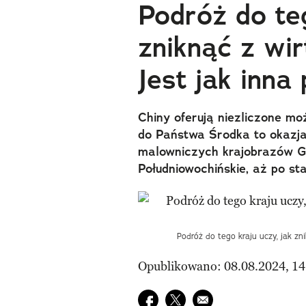
Podróż do teg
zniknąć z wir
Jest jak inna
Chiny oferują niezliczone m
do Państwa Środka to okazja,
malowniczych krajobrazów Gu
Południowochińskie, aż po st
Podróż do tego kraju uczy, jak zni
Opublikowano: 08.08.2024, 14
Udostępnij na facebook
Udostępnij na twitter
E-mail do przyjaciela