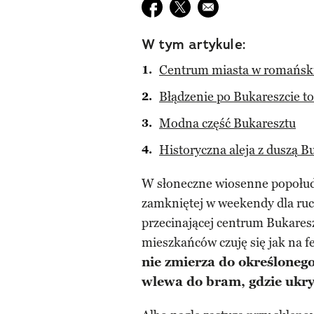
Udostępnij na facebook
Udostępnij na twitter
E-mail do przyjaciela
W tym artykule:
Centrum miasta w romańsk
Błądzenie po Bukareszcie t
Modna część Bukaresztu
Historyczna aleja z duszą B
W słoneczne wiosenne popołudn
zamkniętej w weekendy dla ruc
przecinającej centrum Bukares
mieszkańców czuję się jak na 
nie zmierza do określonego
wlewa do bram, gdzie ukryt