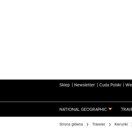
Skip
to
main
content
Sklep
Newsletter
Cuda Polski
Wie
NATIONAL GEOGRAPHIC
TRAV
Strona główna
Traveler
Kierunki