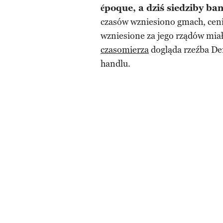
époque, a dziś siedziby ba
czasów wzniesiono gmach, ceni
wzniesione za jego rządów mia
czasomierza
dogląda rzeźba De
handlu.