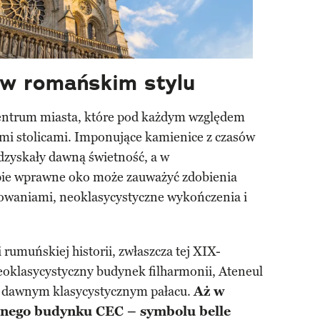
w romańskim stylu
centrum miasta, które pod każdym względem
mi stolicami. Imponujące kamienice z czasów
dzyskały dawną świetność, a w
pie wprawne oko może zauważyć zdobienia
owaniami, neoklasycystyczne wykończenia i
rumuńskiej historii, zwłaszcza tej XIX-
oklasycystyczny budynek filharmonii, Ateneul
dawnym klasycystycznym pałacu.
Aż w
znego budynku CEC – symbolu belle