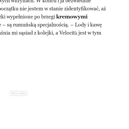
wych witrynach. W końcu i ja bezwiednie
początku nie jestem w stanie zidentyfikować, aż
rożki wypełnione po brzegi
kremowymi
je – są rumuńską specjalnością. – Lody i kawę
aśnia mi sąsiad z kolejki, a Velocità jest w tym