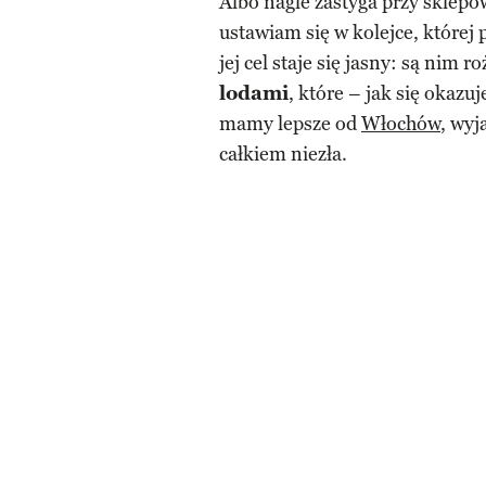
Albo nagle zastyga przy sklepo
ustawiam się w kolejce, której 
jej cel staje się jasny: są nim 
lodami
, które – jak się okazu
mamy lepsze od
Włochów
, wyj
całkiem niezła.