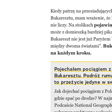
Kiedy patrzę na przesiadując
Bukaresztu, mam wrażenie, że k
nie liczy. Na stolikach
pojawiaj
może z domieszką bardziej pika
Bukareszt nie jest już Paryż
między dwoma światami”.
Buk
na każdym kroku.
Pojechałem pociągiem 
Bukaresztu. Podróż rumu
to przeżycie jedyne w s
Jak dojechać pociągiem z Pol
gdzie spać po drodze? W na
Podcaście National Geograph