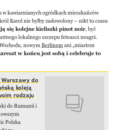
ych w kawiarnianych ogródkach mieszkańców
ról Karol nie byłby zadowolony – nikt tu czasu
ą się kolejne kieliszki pinot noir
, być
ntnego lokalnego szczepu fetească neagră.
em Wschodu, nowym
Berlinem
ani „miastem
areszt w końcu jest sobą i celebruje to
z Warszawy do
ńską koleją
woim rodzaju
ski do Rumunii i
jnowszym
ic Polska