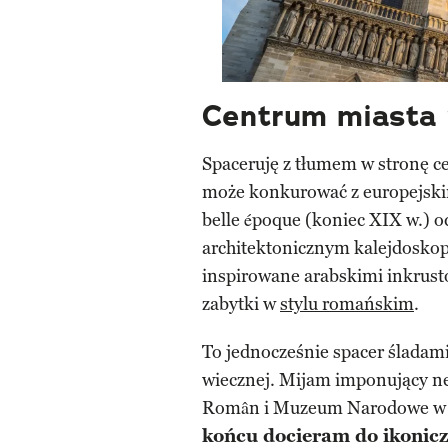
Centrum miasta 
Spaceruję z tłumem w stronę 
może konkurować z europejski
belle époque (koniec XIX w.) o
architektonicznym kalejdosko
inspirowane arabskimi inkrust
zabytki w
stylu romańskim
.
To jednocześnie spacer śladami 
wiecznej. Mijam imponujący ne
Român i Muzeum Narodowe w 
końcu docieram do ikonic