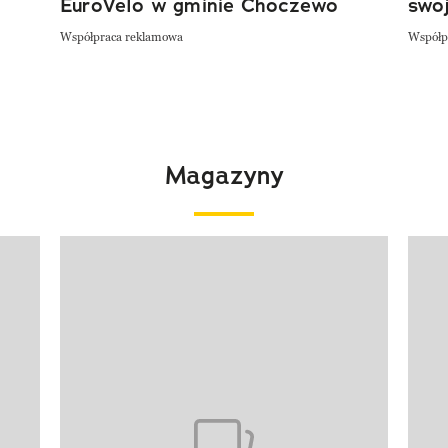
EuroVelo w gminie Choczewo
swoj
Współpraca reklamowa
Współp
Magazyny
Pokazywanie elementu 1 z 4