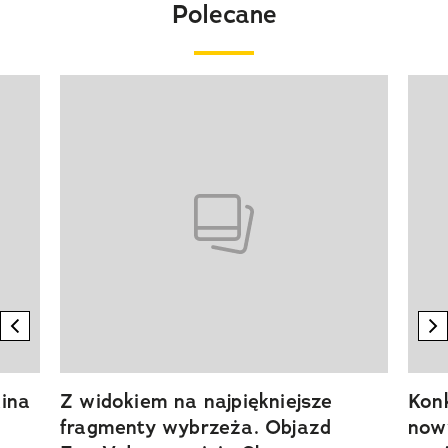
Polecane
Pokazywanie elementu 1 z 20
previous element
n
ina
Z widokiem na najpiękniejsze
Kon
fragmenty wybrzeża. Objazd
now