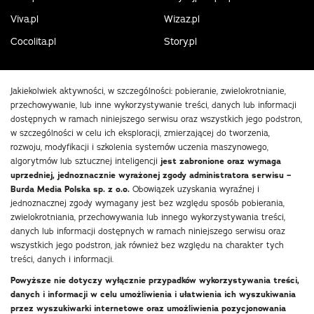
Viva.pl
Wizaz.pl
Cocolita.pl
Story.pl
Jakiekolwiek aktywności, w szczególności: pobieranie, zwielokrotnianie,
przechowywanie, lub inne wykorzystywanie treści, danych lub informacji
dostępnych w ramach niniejszego serwisu oraz wszystkich jego podstron,
w szczególności w celu ich eksploracji, zmierzającej do tworzenia,
rozwoju, modyfikacji i szkolenia systemów uczenia maszynowego,
algorytmów lub sztucznej inteligencji
jest zabronione oraz wymaga
uprzedniej, jednoznacznie wyrażonej zgody administratora serwisu –
Burda Media Polska sp. z o.o.
Obowiązek uzyskania wyraźnej i
jednoznacznej zgody wymagany jest bez względu sposób pobierania,
zwielokrotniania, przechowywania lub innego wykorzystywania treści,
danych lub informacji dostępnych w ramach niniejszego serwisu oraz
wszystkich jego podstron, jak również bez względu na charakter tych
treści, danych i informacji.
Powyższe nie dotyczy wyłącznie przypadków wykorzystywania treści,
danych i informacji w celu umożliwienia i ułatwienia ich wyszukiwania
przez wyszukiwarki internetowe oraz umożliwienia pozycjonowania