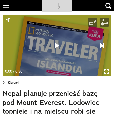
Skip
to
NATIONAL GEOGRAPHIC
main
content
TRAVELER
PODCASTY
Sklep
Newsletter
0:00 / 0:30
Cuda Polski
Kierunki
Wielki Konkurs Fotograficzny
Nepal planuje przenieść bazę
Trendbook Podróżniczy
pod Mount Everest. Lodowiec
Polecane
topnieje i na miejscu robi się