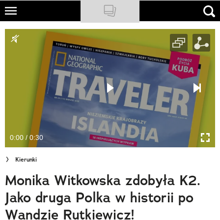
Skip
to
NATIONAL GEOGRAPHIC
main
content
TRAVELER
PODCASTY
Sklep
Newsletter
0:00 / 0:30
Cuda Polski
Kierunki
Wielki Konkurs Fotograficzny
Monika Witkowska zdobyła K2.
Trendbook Podróżniczy
Jako druga Polka w historii po
Polecane
Wandzie Rutkiewicz!