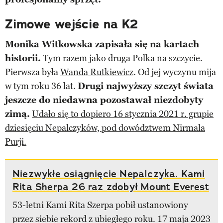
Zimowe wejście na K2
Monika Witkowska zapisała się na kartach
historii.
Tym razem jako druga Polka na szczycie.
Pierwsza była
Wanda Rutkiewicz
. Od jej wyczynu mija
w tym roku 36 lat.
Drugi najwyższy szczyt świata
jeszcze do niedawna pozostawał niezdobyty
zimą.
Udało się to dopiero 16 stycznia 2021 r. grupie
dziesięciu Nepalczyków, pod dowództwem Nirmala
Purji.
Niezwykłe osiągnięcie Nepalczyka. Kami
Rita Sherpa 26 raz zdobył Mount Everest
53-letni Kami Rita Szerpa pobił ustanowiony
przez siebie rekord z ubiegłego roku. 17 maja 2023