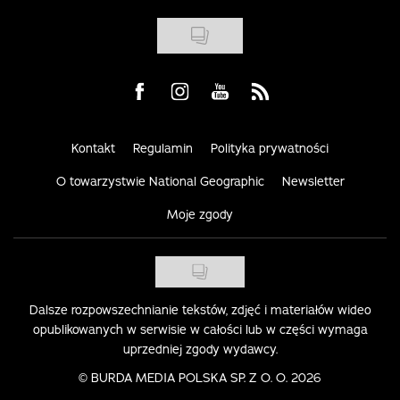
Visit us on Facebook
Visit us on Instagram
Visit us on Youtube
Visit us on Rss
Kontakt
Regulamin
Polityka prywatności
O towarzystwie National Geographic
Newsletter
Moje zgody
Dalsze rozpowszechnianie tekstów, zdjęć i materiałów wideo
opublikowanych w serwisie w całości lub w części wymaga
uprzedniej zgody wydawcy.
©
BURDA MEDIA POLSKA SP. Z O. O. 2026