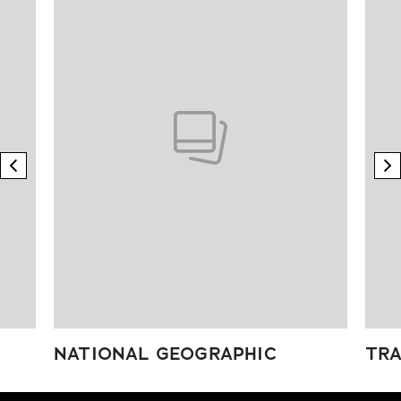
previous element
n
NATIONAL GEOGRAPHIC
TRA