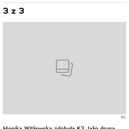
3 z 3
fot.
Monika Witkowska zdobyła K2. Jako druga