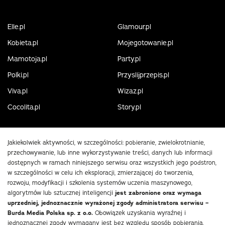
Elle.pl
Glamour.pl
Kobieta.pl
Mojegotowanie.pl
Mamotoja.pl
Party.pl
Polki.pl
Przyslijprzepis.pl
Viva.pl
Wizaz.pl
Cocolita.pl
Story.pl
Jakiekolwiek aktywności, w szczególności: pobieranie, zwielokrotnianie,
przechowywanie, lub inne wykorzystywanie treści, danych lub informacji
dostępnych w ramach niniejszego serwisu oraz wszystkich jego podstron,
w szczególności w celu ich eksploracji, zmierzającej do tworzenia,
rozwoju, modyfikacji i szkolenia systemów uczenia maszynowego,
algorytmów lub sztucznej inteligencji
jest zabronione oraz wymaga
uprzedniej, jednoznacznie wyrażonej zgody administratora serwisu –
Burda Media Polska sp. z o.o.
Obowiązek uzyskania wyraźnej i
jednoznacznej zgody wymagany jest bez względu sposób pobierania,