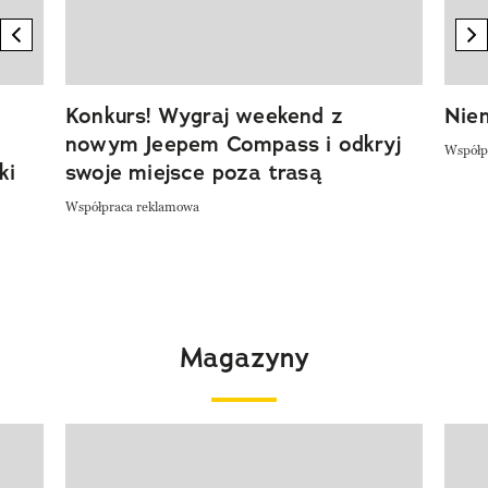
previous element
n
Konkurs! Wygraj weekend z
Niem
nowym Jeepem Compass i odkryj
Współp
ki
swoje miejsce poza trasą
Współpraca reklamowa
Magazyny
Pokazywanie elementu 1 z 4