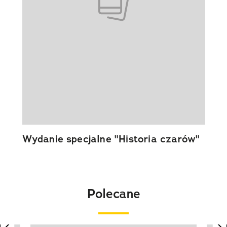
Wydanie specjalne "Historia czarów"
Polecane
previous element
n