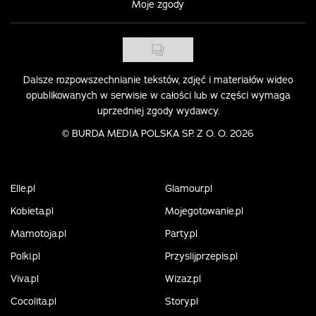
Moje zgody
Dalsze rozpowszechnianie tekstów, zdjęć i materiałów wideo
opublikowanych w serwisie w całości lub w części wymaga
uprzedniej zgody wydawcy.
©
BURDA MEDIA POLSKA SP. Z O. O. 2026
Elle.pl
Glamour.pl
Kobieta.pl
Mojegotowanie.pl
Mamotoja.pl
Party.pl
Polki.pl
Przyslijprzepis.pl
Viva.pl
Wizaz.pl
Cocolita.pl
Story.pl