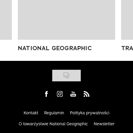
NATIONAL GEOGRAPHIC
TRA
Visit us on Facebook
Visit us on Instagram
Visit us on Youtube
Visit us on Rss
Kontakt
Regulamin
Polityka prywatności
O towarzystwie National Geographic
Newsletter