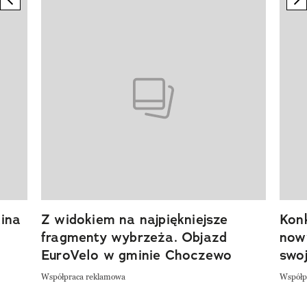
Pokazywanie elementu 1 z 20
ina
Z widokiem na najpiękniejsze
Kon
fragmenty wybrzeża. Objazd
now
EuroVelo w gminie Choczewo
swoj
Współpraca reklamowa
Współp