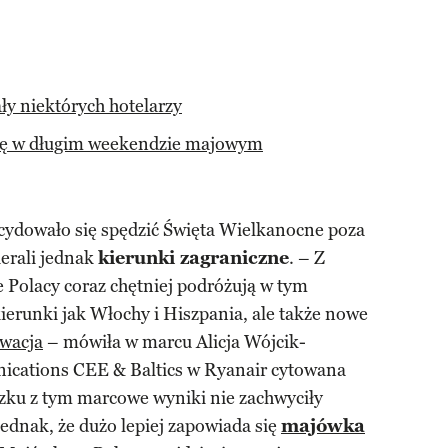
y niektórych hotelarzy
eję w długim weekendzie majowym
cydowało się spędzić Święta Wielkanocne poza
erali jednak
kierunki zagraniczne
. – Z
 Polacy coraz chętniej podróżują w tym
ierunki jak Włochy i Hiszpania, ale także nowe
wacja
– mówiła w marcu Alicja Wójcik-
cations CEE & Baltics w Ryanair cytowana
zku z tym marcowe wyniki nie zachwyciły
jednak, że dużo lepiej zapowiada się
majówka