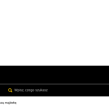
Search
pszą majówkę