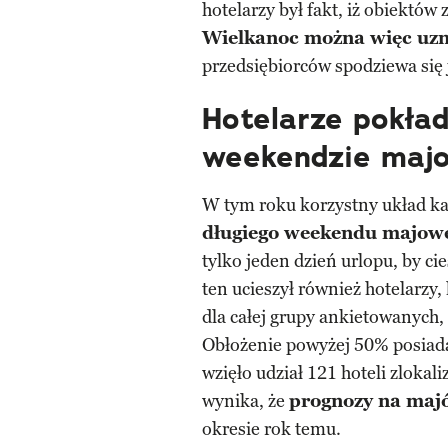
hotelarzy był fakt, iż obiektó
Wielkanoc można więc uzn
przedsiębiorców spodziewa się 
Hotelarze pokład
weekendzie maj
W tym roku korzystny układ ka
długiego weekendu majow
tylko jeden dzień urlopu, by c
ten ucieszył również hotelarzy
dla całej grupy ankietowanych,
Obłożenie powyżej 50% posiad
wzięło udział 121 hoteli zlok
wynika, że
prognozy na maj
okresie rok temu.