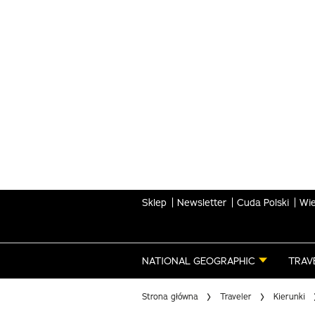
Skip
to
main
content
Sklep
Newsletter
Cuda Polski
Wie
NATIONAL GEOGRAPHIC
TRAV
Strona główna
Traveler
Kierunki