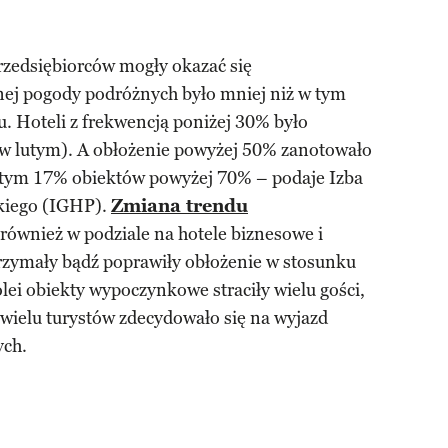
rzedsiębiorców mogły okazać się
ej pogody podróżnych było mniej niż w tym
. Hoteli z frekwencją poniżej 30% było
ż w lutym). A obłożenie powyżej 50% zanotowało
 tym 17% obiektów powyżej 70% – podaje Izba
kiego (IGHP).
Zmiana trendu
również w podziale na hotele biznesowe i
zymały bądź poprawiły obłożenie w stosunku
lei obiekty wypoczynkowe straciły wielu gości,
ż wielu turystów zdecydowało się na wyjazd
ych.