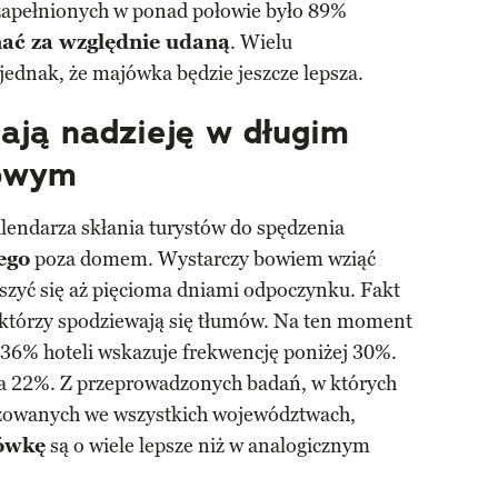
w zapełnionych w ponad połowie było 89%
ać za względnie udaną
. Wielu
jednak, że majówka będzie jeszcze lepsza.
ają nadzieję w długim
owym
lendarza skłania turystów do spędzenia
ego
poza domem. Wystarczy bowiem wziąć
ieszyć się aż pięcioma dniami odpoczynku. Fakt
, którzy spodziewają się tłumów. Na ten moment
 36% hoteli wskazuje frekwencję poniżej 30%.
a 22%. Z przeprowadzonych badań, w których
alizowanych we wszystkich województwach,
ówkę
są o wiele lepsze niż w analogicznym