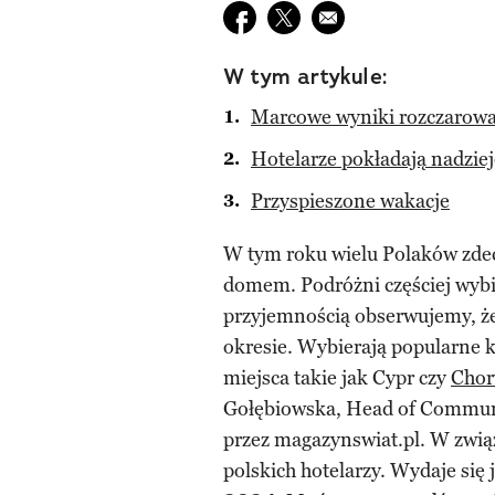
Udostępnij na facebook
Udostępnij na twitter
E-mail do przyjaciela
W tym artykule:
Marcowe wyniki rozczarował
Hotelarze pokładają nadzi
Przyspieszone wakacje
W tym roku wielu Polaków zde
domem. Podróżni częściej wybi
przyjemnością obserwujemy, że
okresie. Wybierają popularne k
miejsca takie jak Cypr czy
Chor
Gołębiowska, Head of Communi
przez magazynswiat.pl. W zwią
polskich hotelarzy. Wydaje się 