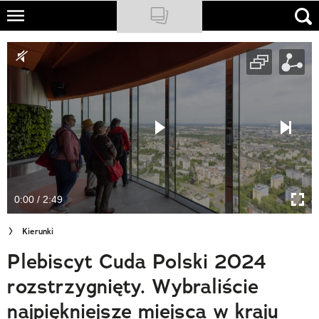
Skip
to
NATIONAL GEOGRAPHIC
main
content
TRAVELER
PODCASTY
Sklep
Newsletter
0:00 / 2:49
Cuda Polski
Kierunki
Wielki Konkurs Fotograficzny
Plebiscyt Cuda Polski 2024
Trendbook Podróżniczy
rozstrzygnięty. Wybraliście
Polecane
najpiękniejsze miejsca w kraju