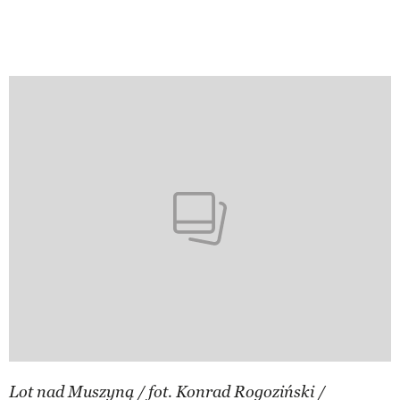
Lot nad Muszyną / fot. Konrad Rogoziński /