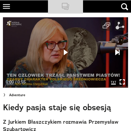
Skip
to
NATIONAL GEOGRAPHIC
main
content
TRAVELER
PODCASTY
Sklep
Newsletter
0:00 / 0:55
Cuda Polski
Adventure
Wielki Konkurs Fotograficzny
Kiedy pasja staje się obsesją
Trendbook Podróżniczy
Z Jurkiem Błaszczykiem rozmawia Przemysław
Polecane
Szubartowicz