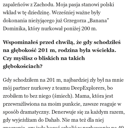
zapaleńców z Zachodu. Moja pasja stanowi polski
wkład w tę dziedzinę. Wcześniej ważne były
dokonania nieżyjącego już Grzegorza „Banana”
Dominika, który nurkował poniżej 200 m.
Wspominałeś przed chwilą, że gdy schodziłeś
na głębokość 201 m, rodzina była wściekła.
Czy myślisz o bliskich na takich
głębokościach?
Gdy schodziłem na 201 m, najbardziej zły był na mnie
mój partner nurkowy z teamu DeepExplorers, bo
zrobiłem to bez niego (śmiech). Mama, która jest
przewrażliwiona na moim punkcie, zawsze reaguje w
sposób dramatyczny. Denerwuje się za każdym razem,
gdy wyjeżdżam do Dahab. Nie ma też dla niej
znaczenia, czy jadę kogoś szkolić w nurkowaniu na 40