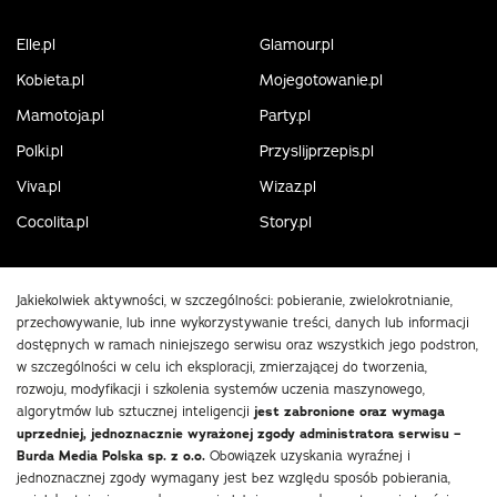
Elle.pl
Glamour.pl
Kobieta.pl
Mojegotowanie.pl
Mamotoja.pl
Party.pl
Polki.pl
Przyslijprzepis.pl
Viva.pl
Wizaz.pl
Cocolita.pl
Story.pl
Jakiekolwiek aktywności, w szczególności: pobieranie, zwielokrotnianie,
przechowywanie, lub inne wykorzystywanie treści, danych lub informacji
dostępnych w ramach niniejszego serwisu oraz wszystkich jego podstron,
w szczególności w celu ich eksploracji, zmierzającej do tworzenia,
rozwoju, modyfikacji i szkolenia systemów uczenia maszynowego,
algorytmów lub sztucznej inteligencji
jest zabronione oraz wymaga
uprzedniej, jednoznacznie wyrażonej zgody administratora serwisu –
Burda Media Polska sp. z o.o.
Obowiązek uzyskania wyraźnej i
jednoznacznej zgody wymagany jest bez względu sposób pobierania,