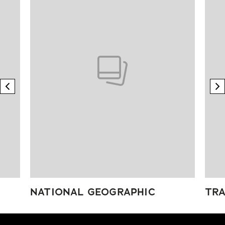
previous element
n
NATIONAL GEOGRAPHIC
TRA