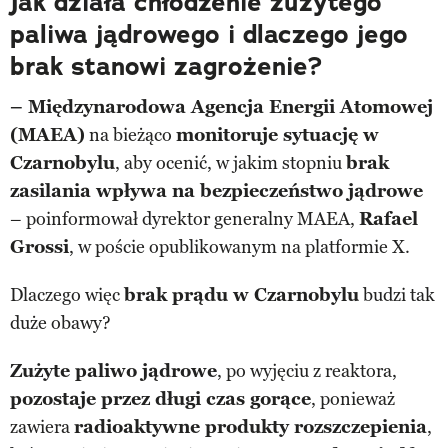
Jak działa chłodzenie zużytego
paliwa jądrowego i dlaczego jego
brak stanowi zagrożenie?
– Międzynarodowa Agencja Energii Atomowej
(MAEA)
na bieżąco
monitoruje sytuację w
Czarnobylu
, aby ocenić, w jakim stopniu
brak
zasilania wpływa na bezpieczeństwo jądrowe
– poinformował dyrektor generalny MAEA,
Rafael
Grossi
, w poście opublikowanym na platformie X.
Dlaczego więc
brak prądu w Czarnobylu
budzi tak
duże obawy?
Zużyte paliwo jądrowe
, po wyjęciu z reaktora,
pozostaje przez długi czas gorące
, ponieważ
zawiera
radioaktywne produkty rozszczepienia
,