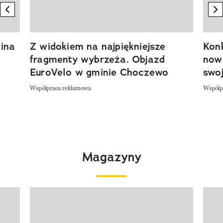
previous element
n
ina
Z widokiem na najpiękniejsze
Kon
fragmenty wybrzeża. Objazd
now
EuroVelo w gminie Choczewo
swoj
Współpraca reklamowa
Współp
Magazyny
Pokazywanie elementu 1 z 4