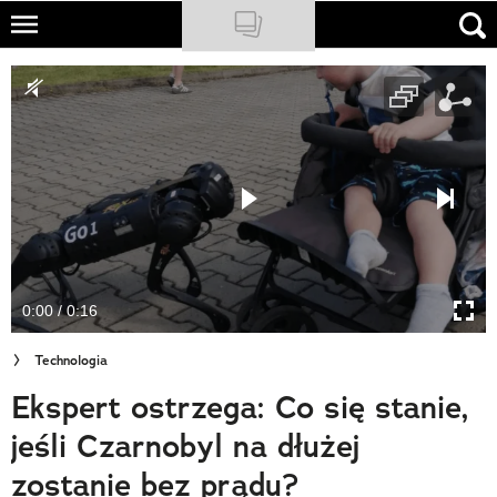
Skip
to
NATIONAL GEOGRAPHIC
main
content
TRAVELER
PODCASTY
Sklep
Newsletter
0:00 / 0:16
Cuda Polski
Technologia
Wielki Konkurs Fotograficzny
Ekspert ostrzega: Co się stanie,
Trendbook Podróżniczy
jeśli Czarnobyl na dłużej
Polecane
zostanie bez prądu?