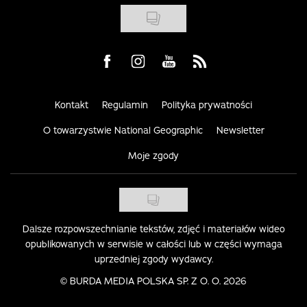
Visit us on Facebook
Visit us on Instagram
Visit us on Youtube
Visit us on Rss
Kontakt
Regulamin
Polityka prywatności
O towarzystwie National Geographic
Newsletter
Moje zgody
Dalsze rozpowszechnianie tekstów, zdjęć i materiałów wideo
opublikowanych w serwisie w całości lub w części wymaga
uprzedniej zgody wydawcy.
©
BURDA MEDIA POLSKA SP. Z O. O. 2026