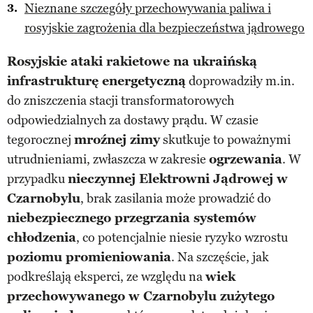
Nieznane szczegóły przechowywania paliwa i
rosyjskie zagrożenia dla bezpieczeństwa jądrowego
Rosyjskie ataki rakietowe na ukraińską
infrastrukturę energetyczną
doprowadziły m.in.
do zniszczenia stacji transformatorowych
odpowiedzialnych za dostawy prądu. W czasie
tegorocznej
mroźnej zimy
skutkuje to poważnymi
utrudnieniami, zwłaszcza w zakresie
ogrzewania
. W
przypadku
nieczynnej Elektrowni Jądrowej w
Czarnobylu
, brak zasilania może prowadzić do
niebezpiecznego przegrzania systemów
chłodzenia
, co potencjalnie niesie ryzyko wzrostu
poziomu promieniowania
. Na szczęście, jak
podkreślają eksperci, ze względu na
wiek
przechowywanego w Czarnobylu zużytego