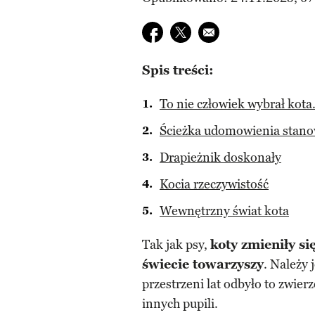
Udostępnij na facebook
Udostępnij na twitter
E-mail do przyjaciela
Spis treści:
To nie człowiek wybrał kota
Ścieżka udomowienia stano
Drapieżnik doskonały
Kocia rzeczywistość
Wewnętrzny świat kota
Tak jak psy,
koty zmieniły s
świecie towarzyszy
. Należy 
przestrzeni lat odbyło to zwier
innych pupili.