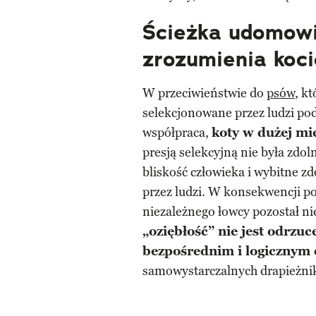
Ścieżka udomowi
zrozumienia koc
W przeciwieństwie do
psów
, kt
selekcjonowane przez ludzi pod
współpraca,
koty w dużej mi
presją selekcyjną nie była zdo
bliskość człowieka i wybitne 
przez ludzi. W konsekwencji 
niezależnego łowcy pozostał 
„oziębłość” nie jest odrzu
bezpośrednim i logicznym
samowystarczalnych drapieżni