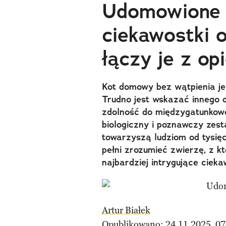
Udomowione d
ciekawostki o
łączy je z op
Kot domowy bez wątpienia je
Trudno jest wskazać innego 
zdolność do międzygatunkow
biologiczny i poznawczy zes
towarzyszą ludziom od tysięc
pełni zrozumieć zwierzę, z 
najbardziej intrygujące cieka
Artur Białek
Opublikowano: 24.11.2025, 07