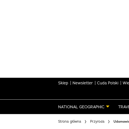
Skip
to
main
content
Sklep
Newsletter
Cuda Polski
Wie
NATIONAL GEOGRAPHIC
TRAV
Strona główna
Przyroda
Udomowion