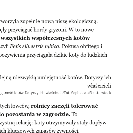
tworzyła zupełnie nową niszę ekologiczną.
ły przyciągać hordy gryzoni. W to nowe
 wszystkich współczesnych kotów
czyli
. Pokusa obfitego i
Felis silvestris lybica
pożywienia przyciągała dzikie koty do ludzkich
jętność kotów. Dotyczy ich właścicieli/Fot. Sophiecat/Shutterstock
 tych łowców,
rolnicy zaczęli tolerować
 do pozostania w zagrodzie.
To
ystną relację: koty otrzymywały stały dopływ
oich kluczowych zapasów żywności.