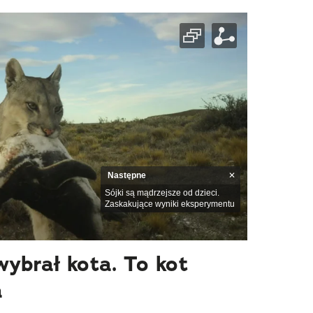
Następne
Sójki są mądrzejsze od dzieci.
Zaskakujące wyniki eksperymentu
wybrał kota. To kot
a