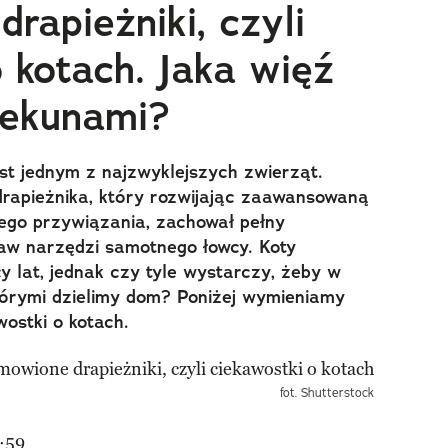
rapieżniki, czyli
 kotach. Jaka więź
iekunami?
st jednym z najzwyklejszych zwierząt.
drapieżnika, który rozwijając zaawansowaną
ego przywiązania, zachował pełny
taw narzędzi samotnego łowcy. Koty
y lat, jednak czy tyle wystarczy, żeby w
którymi dzielimy dom? Poniżej wymieniamy
wostki o kotach.
fot. Shutterstock
:59