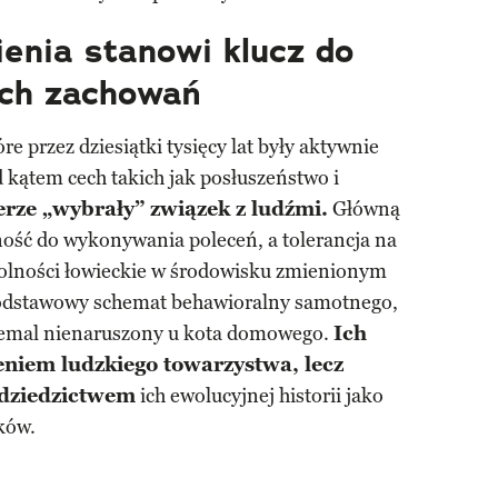
enia stanowi klucz do
ich zachowań
óre przez dziesiątki tysięcy lat były aktywnie
 kątem cech takich jak posłuszeństwo i
erze „wybrały” związek z ludźmi.
Główną
lność do wykonywania poleceń, a tolerancja na
zdolności łowieckie w środowisku zmienionym
podstawowy schemat behawioralny samotnego,
niemal nienaruszony u kota domowego.
Ich
ceniem ludzkiego towarzystwa, lecz
 dziedzictwem
ich ewolucyjnej historii jako
ków.