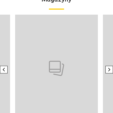
Pokazywanie elementu 1 z 4
previous element
n