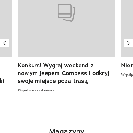
previous element
n
Konkurs! Wygraj weekend z
Niem
nowym Jeepem Compass i odkryj
Współp
ki
swoje miejsce poza trasą
Współpraca reklamowa
Magazyny