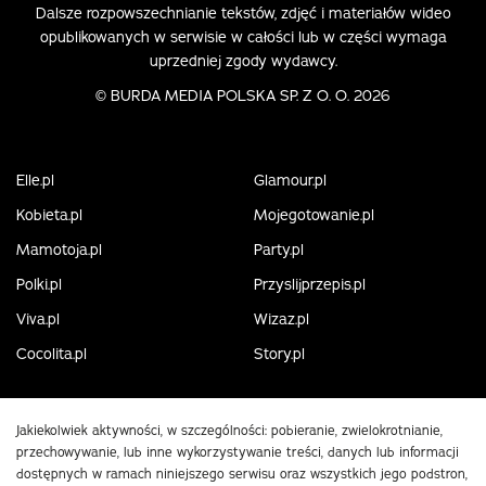
Dalsze rozpowszechnianie tekstów, zdjęć i materiałów wideo
opublikowanych w serwisie w całości lub w części wymaga
uprzedniej zgody wydawcy.
©
BURDA MEDIA POLSKA SP. Z O. O. 2026
Elle.pl
Glamour.pl
Kobieta.pl
Mojegotowanie.pl
Mamotoja.pl
Party.pl
Polki.pl
Przyslijprzepis.pl
Viva.pl
Wizaz.pl
Cocolita.pl
Story.pl
Jakiekolwiek aktywności, w szczególności: pobieranie, zwielokrotnianie,
przechowywanie, lub inne wykorzystywanie treści, danych lub informacji
dostępnych w ramach niniejszego serwisu oraz wszystkich jego podstron,