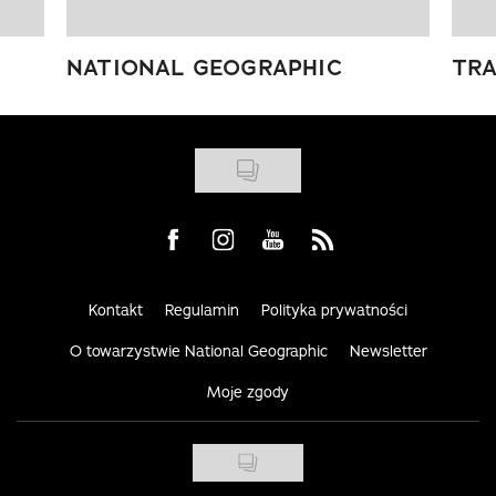
NATIONAL GEOGRAPHIC
TRA
Visit us on Facebook
Visit us on Instagram
Visit us on Youtube
Visit us on Rss
Kontakt
Regulamin
Polityka prywatności
O towarzystwie National Geographic
Newsletter
Moje zgody