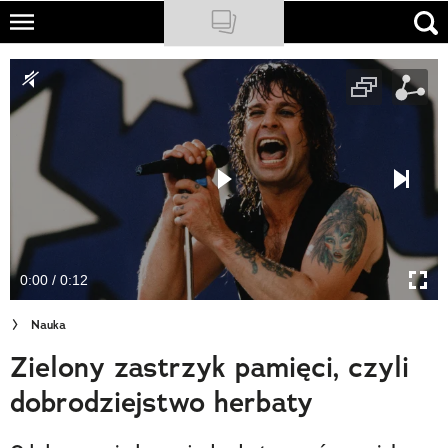
Skip
to
NATIONAL GEOGRAPHIC
main
content
TRAVELER
PODCASTY
Sklep
Newsletter
0:00 / 0:12
Cuda Polski
Nauka
Wielki Konkurs Fotograficzny
Zielony zastrzyk pamięci, czyli
Trendbook Podróżniczy
dobrodziejstwo herbaty
Polecane