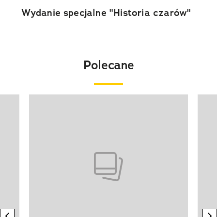
Wydanie specjalne "Historia czarów"
Polecane
Pokazywanie elementu 1 z 20
previous element
n