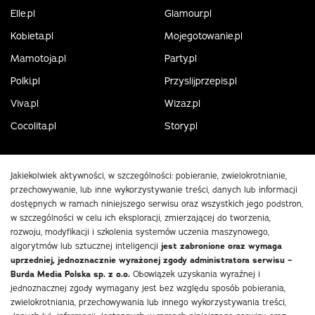
Elle.pl
Glamour.pl
Kobieta.pl
Mojegotowanie.pl
Mamotoja.pl
Party.pl
Polki.pl
Przyslijprzepis.pl
Viva.pl
Wizaz.pl
Cocolita.pl
Story.pl
Jakiekolwiek aktywności, w szczególności: pobieranie, zwielokrotnianie,
przechowywanie, lub inne wykorzystywanie treści, danych lub informacji
dostępnych w ramach niniejszego serwisu oraz wszystkich jego podstron,
w szczególności w celu ich eksploracji, zmierzającej do tworzenia,
rozwoju, modyfikacji i szkolenia systemów uczenia maszynowego,
algorytmów lub sztucznej inteligencji
jest zabronione oraz wymaga
uprzedniej, jednoznacznie wyrażonej zgody administratora serwisu –
Burda Media Polska sp. z o.o.
Obowiązek uzyskania wyraźnej i
jednoznacznej zgody wymagany jest bez względu sposób pobierania,
zwielokrotniania, przechowywania lub innego wykorzystywania treści,