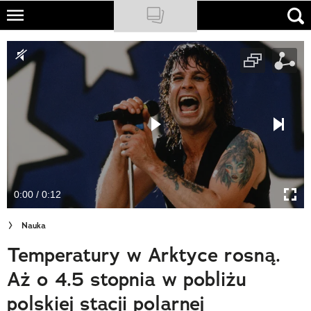
Skip
to
NATIONAL GEOGRAPHIC
main
content
TRAVELER
PODCASTY
Sklep
Newsletter
0:00 / 0:12
Cuda Polski
Nauka
Wielki Konkurs Fotograficzny
Temperatury w Arktyce rosną.
Trendbook Podróżniczy
Aż o 4.5 stopnia w pobliżu
Polecane
polskiej stacji polarnej