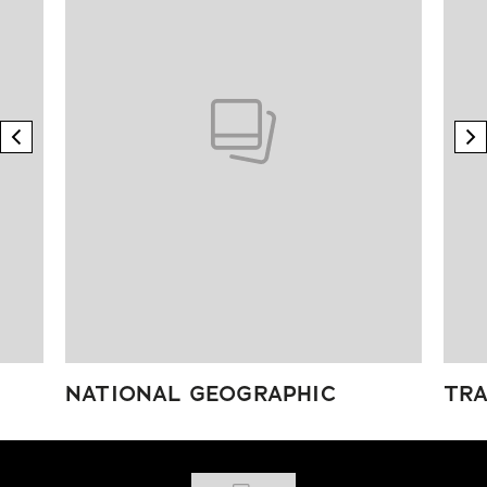
previous element
n
NATIONAL GEOGRAPHIC
TRA