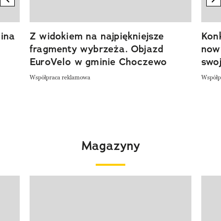
ina
Z widokiem na najpiękniejsze
Kon
fragmenty wybrzeża. Objazd
now
EuroVelo w gminie Choczewo
swoj
Współpraca reklamowa
Współp
Magazyny
Pokazywanie elementu 1 z 4