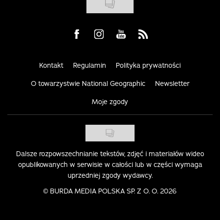
Visit us on Facebook
Visit us on Instagram
Visit us on Youtube
Visit us on Rss
Kontakt
Regulamin
Polityka prywatności
O towarzystwie National Geographic
Newsletter
Moje zgody
Dalsze rozpowszechnianie tekstów, zdjęć i materiałów wideo
opublikowanych w serwisie w całości lub w części wymaga
uprzedniej zgody wydawcy.
©
BURDA MEDIA POLSKA SP. Z O. O. 2026