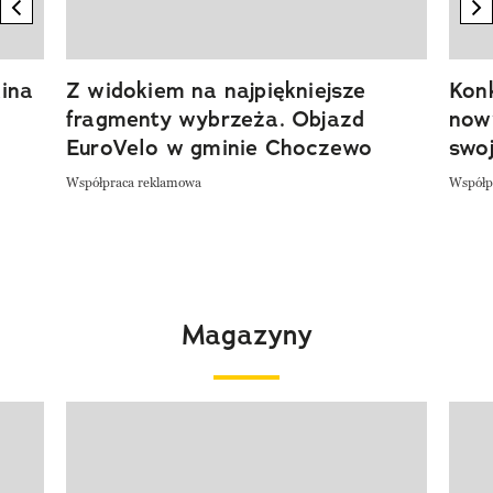
previous element
n
ina
Z widokiem na najpiękniejsze
Kon
fragmenty wybrzeża. Objazd
now
EuroVelo w gminie Choczewo
swoj
Współpraca reklamowa
Współp
Magazyny
Pokazywanie elementu 1 z 4