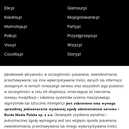
Elle.pl
Glamour.pl
Kobieta.pl
Mojegotowanie.pl
Mamotoja.pl
Party.pl
Polki.pl
Przyslijprzepis.pl
Viva.pl
Wizaz.pl
Cocolita.pl
Story.pl
Jakiekolwiek aktywności, w szczególności: pobieranie, zwielokrotnianie,
przechowywanie, lub inne wykorzystywanie treści, danych lub informacji
dostępnych w ramach niniejszego serwisu oraz wszystkich jego podstron,
w szczególności w celu ich eksploracji, zmierzającej do tworzenia,
rozwoju, modyfikacji i szkolenia systemów uczenia maszynowego,
algorytmów lub sztucznej inteligencji
jest zabronione oraz wymaga
uprzedniej, jednoznacznie wyrażonej zgody administratora serwisu –
Burda Media Polska sp. z o.o.
Obowiązek uzyskania wyraźnej i
jednoznacznej zgody wymagany jest bez względu sposób pobierania,
zwielokrotniania, przechowywania lub innego wykorzystywania treści,