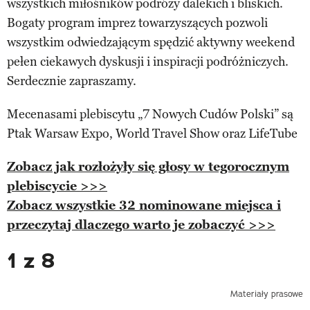
wszystkich miłośników podróży dalekich i bliskich.
Bogaty program imprez towarzyszących pozwoli
wszystkim odwiedzającym spędzić aktywny weekend
pełen ciekawych dyskusji i inspiracji podróżniczych.
Serdecznie zapraszamy.
Mecenasami plebiscytu „7 Nowych Cudów Polski” są
Ptak Warsaw Expo, World Travel Show oraz LifeTube
Zobacz jak rozłożyły się głosy w tegorocznym
plebiscycie >>>
Zobacz wszystkie 32 nominowane miejsca i
przeczytaj dlaczego warto je zobaczyć >>>
1 z 8
Materiały prasowe