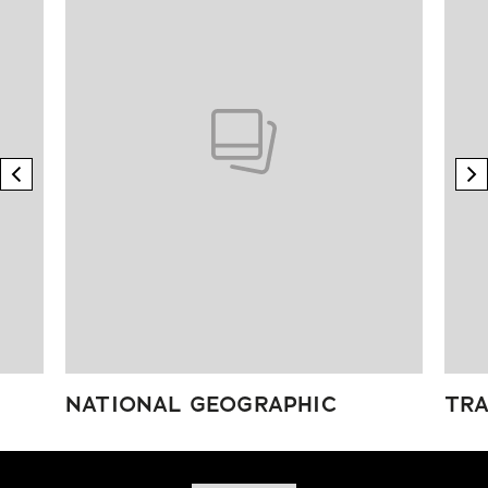
previous element
n
NATIONAL GEOGRAPHIC
TRA