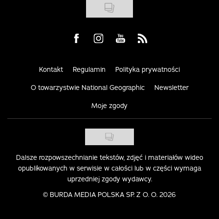
Visit us on Facebook
Visit us on Instagram
Visit us on Youtube
Visit us on Rss
Kontakt
Regulamin
Polityka prywatności
O towarzystwie National Geographic
Newsletter
Moje zgody
Dalsze rozpowszechnianie tekstów, zdjęć i materiałów wideo
opublikowanych w serwisie w całości lub w części wymaga
uprzedniej zgody wydawcy.
©
BURDA MEDIA POLSKA SP. Z O. O. 2026