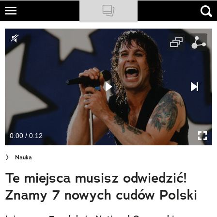
Skip
to
NATIONAL GEOGRAPHIC
main
content
TRAVELER
PODCASTY
Sklep
Newsletter
0:00 / 0:12
Cuda Polski
Nauka
Wielki Konkurs Fotograficzny
Te miejsca musisz odwiedzić!
Trendbook Podróżniczy
Znamy 7 nowych cudów Polski
Polecane